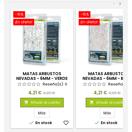
<
>
-15%
-15%
¡En oferta!
¡En oferta!
MATAS ARBUSTOS
MATAS ARBUSTOS
NEVADAS - 6MM - VERDE
NEVADAS - 6MM - BEIG
Reseña(s):
0
Reseña(s):
Precio
Precio
Precio
Precio
4,21 €
4,21 €
4,95 €
4,95 €
base
base
Añadir al carrito
Añadir al carrito


Más
Más


En stock
favorite_border
En stock
favorite_