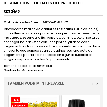
DESCRIPCIÓN
DETALLES DEL PRODUCTO
RESEÑAS
Matas Arbustos 6mm - AUTOADHESIVO
Innovadoras
matas de arbustos
(o
Shrubs Tufts
en ingles)
autoadhesivas ideales para decorar
peanas
de
miniaturas
.
maquetas
.
escenografía
. paisajes. caminos. etc .... Basta con
despegar los
arbustos
con unas pinzas, y fijarlos con su
pegamento autoadhesivo sobre la superficie a decorar. Tener
en cuenta que aunque sean autoadhesivos, una gota de
pegamento podría ser necesaria en algunas superficies
irregulares para una solución permanente.
Tamaño de las fibras 6mm alto
Contenido: 75 mechones
TAMBIÉN PODRÍA INTERESARLE
<
>
-10%
¡En oferta!