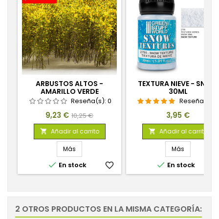
ARBUSTOS ALTOS -
TEXTURA NIEVE - SNOW
AMARILLO VERDE
30ML
Reseña(s):
0
Reseña(s):
Precio
Precio
Precio
9,23 €
3,95 €
10,25 €
base
Añadir al carrito
Añadir al carrito


Más
Más


En stock
favorite_border
En stock
favorite_
2 OTROS PRODUCTOS EN LA MISMA CATEGORÍA: