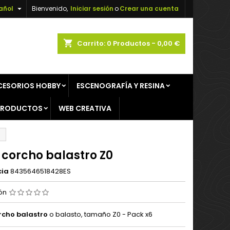

añol
Bienvenido,
Iniciar sesión
o
Crear una cuenta
×
×
×
shopping_cart
Carrito:
0
Productos - 0,00 €
CESORIOS HOBBY
ESCENOGRAFÍA Y RESINA
n
PRODUCTOS
WEB CREATIVA
s
 corcho balastro Z0
cia
8435646518428ES
ión
rcho balastro
o balasto, tamaño Z0 - Pack x6