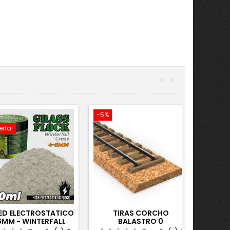
<
>
-5%
erta!
ED ELECTROSTATICO
TIRAS CORCHO
6MM - WINTERFALL
BALASTRO 0
GRASS - 200ML