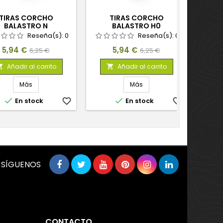
TIRAS CORCHO
TIRAS CORCHO
BALASTRO N
BALASTRO H0
Reseña(s):
0
Reseña(s):
0
Precio
Precio
Precio
Precio
5,94 €
5,94 €
6,25 €
6,25 €
base
base
Añadir al carrito
Añadir al carrito


Más
Más


En stock
favorite_border
En stock
favorite_border
SÍGUENOS
CONTACTO