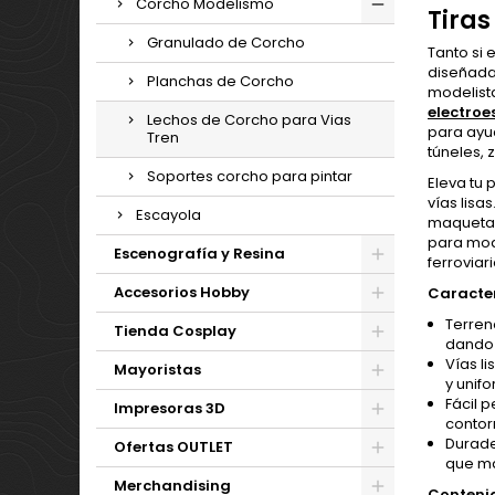
Corcho Modelismo
Tiras
Granulado de Corcho
Tanto si 
diseñada 
Planchas de Corcho
modelist
electroe
Lechos de Corcho para Vias
para ayud
Tren
túneles, 
Soportes corcho para pintar
Eleva tu 
vías lis
Escayola
maquetas.
para mod
Escenografía y Resina
ferroviari
Accesorios Hobby
Caracter
Terreno
Tienda Cosplay
dando 
Vías l
Mayoristas
y unif
Fácil 
Impresoras 3D
contor
Durader
Ofertas OUTLET
que ma
Merchandising
Conteni