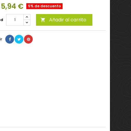
5,94 €
5% de descuento
Añadir al carrito
ad

ir