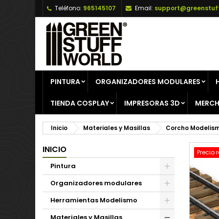
Teléfono:
965145107
Email:
support@greenstuf
A
C
I
add_circle_outline
De
No
PINTURA
ORGANIZADORES MODULARES
TIENDA COSPLAY
IMPRESORAS 3D
MERCH
Inicio
Materiales y Masillas
Corcho Modelis
INICIO
Precio 
Pintura
Organizadores modulares
Herramientas Modelismo
Materiales y Masillas