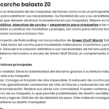
 corcho balasto Z0
es un entusiasta de las maquetas de trenes como si es un principian
para satisfacer sus necesidades. Su facilidad de uso y su versatilid
as que deseen alcanzar la excelencia en sus maquetas. Mejore su
stático
,
planchas de corcho
o
pegamento para maquetas
a las 
arle a construir las montañas y paisajes, así como para reforzar to
zonas rocosas e incluso ríos.
proyecto de Railroading con los productos de
Green Stuff World
. E
as. Este lecho de corcho para modelistas meticulosos. Económico y 
 Descubra la solución definitiva a sus necesidades de terreno para
elismo ferroviario a escala de Green Stuff World, un complemento
o.
ísticas principales
 realista: Eleva la autenticidad del diorama gracias a su textura natu
vida a tu maqueta.
isas: Consiga un trazado de vías impecable. El subsuelo de corcho 
orme, garantizando conexiones de vías sin fisuras y reduciendo las vi
personalización: Realice sus obras con comodidad. Pueden cortarse 
nos de su maqueta, lo que permite posibilidades de diseño versátiles
as y ligeras: Disfrute de durabilidad sin peso. Este material consigue
ntiene su diseño manejable.
do