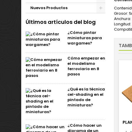
Nuevos Productos
Contenido
Grosor:
Anchura
Últimos artículos del blog
Longitud
Compatibi
¿Cómo pintar
miniaturas para
wargames?
TAMB
Cómo empezar en
el modelismo
ferroviario en 8
pasos
¿Qué es la técnica
cel-shading en el
pintado de
miniaturas?
PLA
¿Cómo hacer un
diorama de un