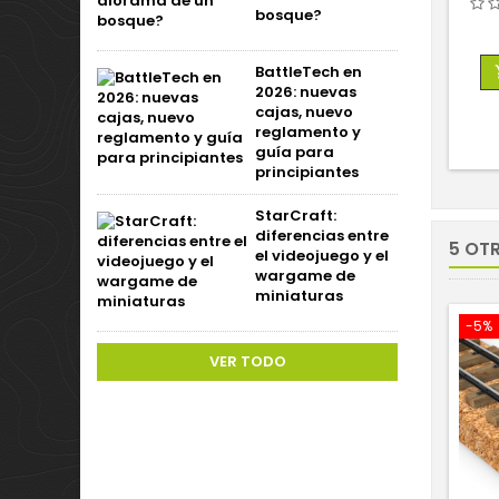
bosque?
BattleTech en
2026: nuevas
cajas, nuevo
reglamento y
guía para
principiantes
StarCraft:
diferencias entre
5 OT
el videojuego y el
wargame de
miniaturas
-5%
VER TODO