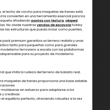
te, el lecho de corcho para maquetas de trenes está
ad la convierten en una herramienta esencial para los
 maqueta añadiendo
pastas con textura
,
césped
vías. No olvide nuestras
vendas de escayola
hobby
das las estructuras que pueda incluir como puentes,
ste pack premium garantiza un terreno realista y unas
práctico tanto para pequeñas como para grandes
 modelismo ferroviario a escala con las plataformas
 indispensable para su proyecto de modelismo
ral que imita la rudeza del terreno de balasto real,
para maquetas de trenes proporciona una base estable
braciones.
y moldearse sin esfuerzo para adaptarse a los
 y creativas.
 el equilibrio perfecto, ofreciendo robustez a la vez