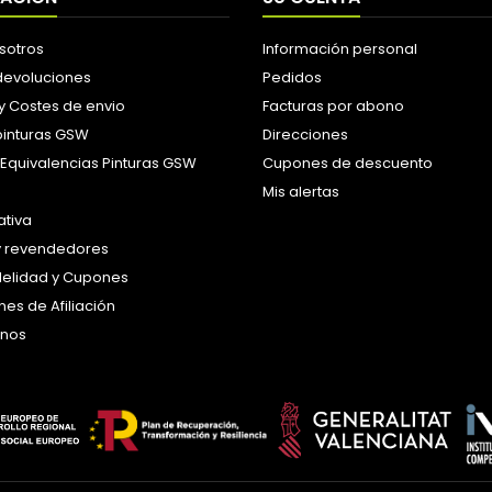
sotros
Información personal
 devoluciones
Pedidos
y Costes de envio
Facturas por abono
pinturas GSW
Direcciones
 Equivalencias Pinturas GSW
Cupones de descuento
Mis alertas
tiva
y revendedores
idelidad y Cupones
es de Afiliación
anos