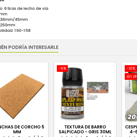
: 6 tiras de lecho de vía
 5mm
: 36mm/45mm
: 250mm
lidad: 1:60-1:58
IÉN PODRÍA INTERESARLE
-5%
-10%
¡En of
NCHAS DE CORCHO 5
TEXTURA DE BARRO
CESP
MM
SALPICADO - GRIS 30ML
4-