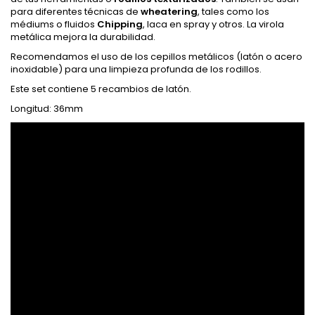
para diferentes técnicas de
wheatering
, tales como los
médiums o fluidos
Chipping
, laca en spray y otros. La virola
metálica mejora la durabilidad.
Recomendamos el uso de los cepillos metálicos (latón o acero
inoxidable) para una limpieza profunda de los rodillos.
Este set contiene 5 recambios de latón.
Longitud: 36mm