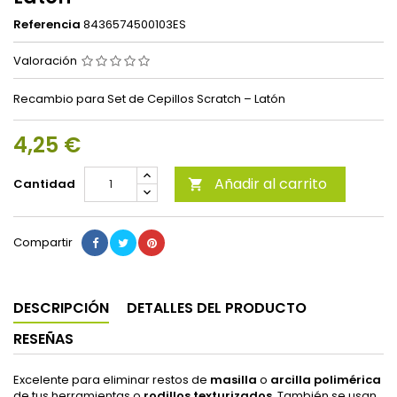
Referencia
8436574500103ES
Valoración
Recambio para Set de Cepillos Scratch – Latón
4,25 €
Añadir al carrito
Cantidad

Compartir
DESCRIPCIÓN
DETALLES DEL PRODUCTO
RESEÑAS
Excelente para eliminar restos de
masilla
o
arcilla polimérica
de tus herramientas o
rodillos texturizados
. También se usan