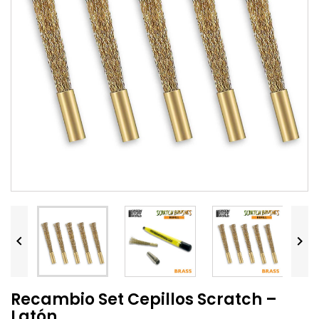


Recambio Set Cepillos Scratch –
Latón