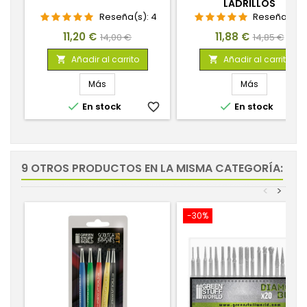
LADRILLOS
Reseña(s):
4
Reseña(s):
1
Precio
Precio
Precio
Precio
11,20 €
11,88 €
14,00 €
14,85 €
base
base
Añadir al carrito
Añadir al carrito


Más
Más


En stock
favorite_border
En stock
favorite_
9 OTROS PRODUCTOS EN LA MISMA CATEGORÍA:
<
>
-30%