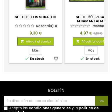
SET CEPILLOS SCRATCH
SET DE 20 FRESAS
ADIAMANTADAS
Reseña(s):
0
Reseña(s):
Precio
Precio
Precio
9,30 €
4,97 €
7,10 €
base
Añadir al carrito
Añadir al carrito


Más
Más


En stock
favorite_border
En stock
favorite_
BOLETÍN
Acepto las
condiciones generales
y la
política de