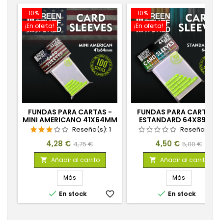
-10%
-10%
¡En oferta!
¡En oferta!
FUNDAS PARA CARTAS -
FUNDAS PARA CARTAS 
MINI AMERICANO 41X64MM
ESTANDARD 64X89MM
Reseña(s):
1
Reseña(s):
Precio
Precio
Precio
Precio
4,28 €
4,50 €
4,75 €
5,00 €
base
base
Añadir al carrito
Añadir al carrito


Más
Más


En stock
favorite_border
En stock
favorite_