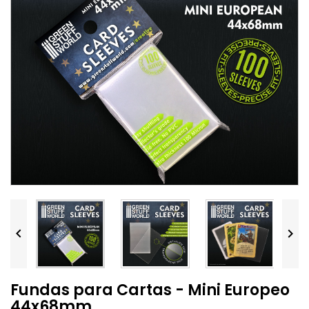


Fundas para Cartas - Mini Europeo
44x68mm