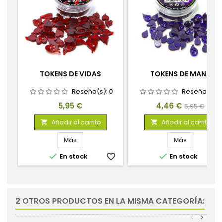
TOKENS DE VIDAS
TOKENS DE MANA
Reseña(s):
0
Reseña(s):
Precio
Precio
Precio
5,95 €
4,46 €
5,95 €
base
Añadir al carrito
Añadir al carrito


Más
Más


En stock
favorite_border
En stock
favorite_
2 OTROS PRODUCTOS EN LA MISMA CATEGORÍA:
<
>