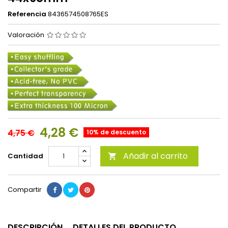
Referencia
8436574508765ES
Valoración
4,28 €
4,75 €
10% de descuento
Añadir al carrito
Cantidad

Compartir
DESCRIPCIÓN
DETALLES DEL PRODUCTO