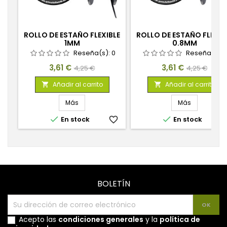
ROLLO DE ESTAÑO FLEXIBLE
ROLLO DE ESTAÑO FLEXIB
1MM
0.8MM
Reseña(s):
0
Reseña(s):
Precio
Precio
Precio
Precio
3,61 €
3,61 €
4,25 €
4,25 €
base
base
Añadir al carrito
Añadir al carrito


Más
Más


En stock
favorite_border
En stock
favorite_
BOLETÍN
Acepto las
condiciones generales
y la
política de