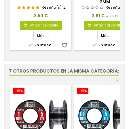
2MM
Reseña(s):
2
Reseña(s):
Precio
Precio
Precio
3,50 €
3,61 €
4,25 €
base
Añadir al carrito
Añadir al carrito


Más
Más


En stock
favorite_border
En stock
favorite_
7 OTROS PRODUCTOS EN LA MISMA CATEGORÍA:
<
>
-15%
-15%