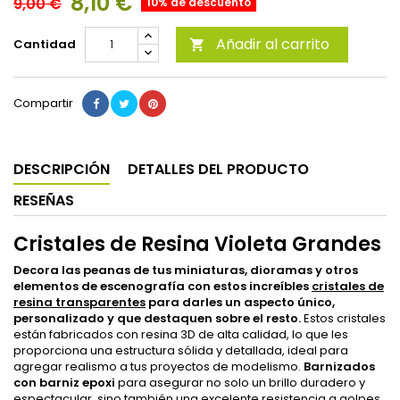
8,10 €
9,00 €
10% de descuento
Añadir al carrito
Cantidad

Compartir
DESCRIPCIÓN
DETALLES DEL PRODUCTO
RESEÑAS
Cristales de Resina Violeta Grandes
Decora las peanas de tus miniaturas, dioramas y otros
elementos de escenografía con estos increíbles
cristales de
resina transparentes
para darles un aspecto único,
personalizado y que destaquen sobre el resto.
Estos cristales
están fabricados con resina 3D de alta calidad, lo que les
proporciona una estructura sólida y detallada, ideal para
agregar realismo a tus proyectos de modelismo.
Barnizados
con barniz epoxi
para asegurar no solo un brillo duradero y
espectacular, sino también una excelente resistencia a golpes,