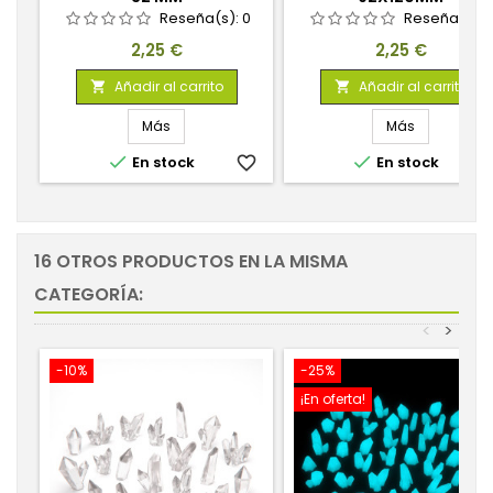
Reseña(s):
0
Reseña(s):
Precio
Precio
2,25 €
2,25 €
Añadir al carrito
Añadir al carrito


Más
Más


En stock
favorite_border
En stock
favorite_
16 OTROS PRODUCTOS EN LA MISMA
CATEGORÍA:
<
>
-10%
-25%
¡En oferta!