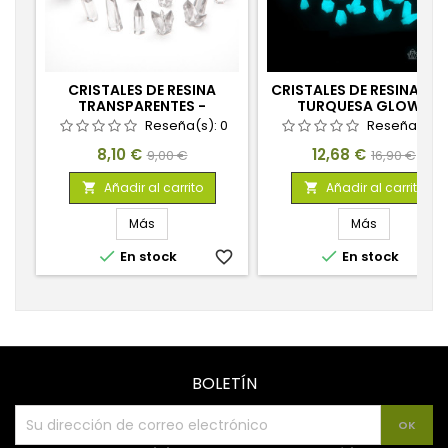
CRISTALES DE RESINA
CRISTALES DE RESINA AZ
TRANSPARENTES -
TURQUESA GLOW -
GRANDES
MEDIANOS
Reseña(s):
0
Reseña(s):
Precio
Precio
Precio
Precio
8,10 €
12,68 €
9,00 €
16,90 €
base
base
Añadir al carrito
Añadir al carrito


Más
Más


En stock
favorite_border
En stock
favorite_
BOLETÍN