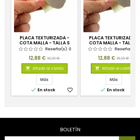
PLACA TEXTURIZADA -
PLACA TEXTURIZADA -
COTA MALLA - TALLA S
COTA MALLA - TALLA L
Reseña(s):
0
Reseña(s):
Precio
Precio
Precio
Precio
12,88 €
12,88 €
16,10 €
16,10 €
base
base
Añadir al carrito
Añadir al carrito


Más
Más


En stock
favorite_border
En stock
favorite_
BOLETÍN