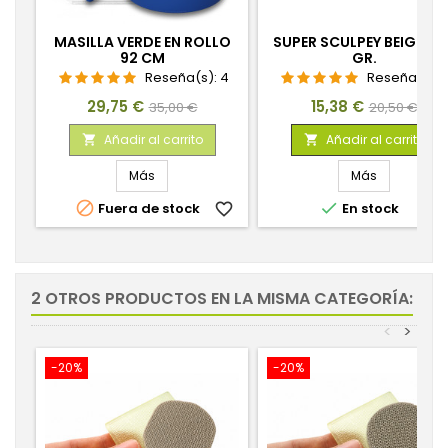
MASILLA VERDE EN ROLLO
SUPER SCULPEY BEIGE 45
92 CM
GR.
Reseña(s):
4
Reseña(s):
Precio
Precio
Precio
Precio
29,75 €
15,38 €
35,00 €
20,50 €
base
base
Añadir al carrito
Añadir al carrito


Más
Más


Fuera de stock
favorite_border
En stock
favorite_
2 OTROS PRODUCTOS EN LA MISMA CATEGORÍA:
<
>
-20%
-20%