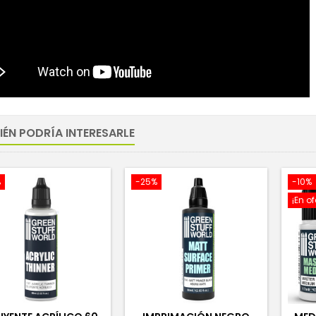
IÉN PODRÍA INTERESARLE
%
-25%
-10%
¡En of