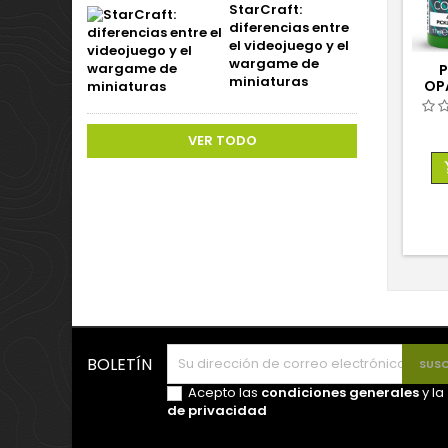
StarCraft:
diferencias entre
el videojuego y el
wargame de
P
miniaturas
OPA
VER TODO
BOLETÍN
Acepto las
condiciones generales
y la
de privacidad