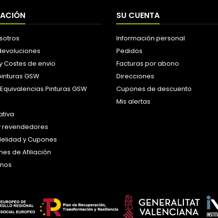
MACIÓN
SU CUENTA
sotros
Información personal
 devoluciones
Pedidos
y Costes de envio
Facturas por abono
pinturas GSW
Direcciones
 Equivalencias Pinturas GSW
Cupones de descuento
Mis alertas
tiva
y revendedores
idelidad y Cupones
es de Afiliación
anos