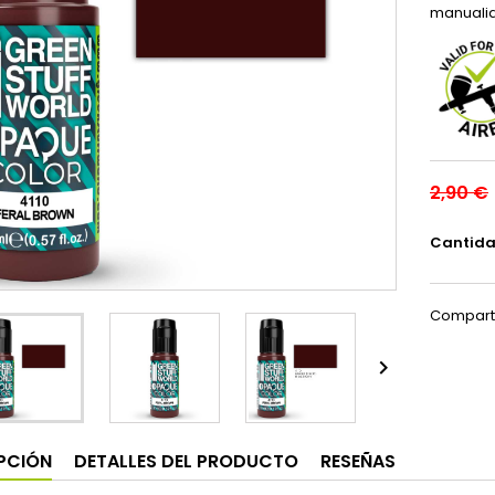
manuali
2,90 €
Cantid
Compart

PCIÓN
DETALLES DEL PRODUCTO
RESEÑAS