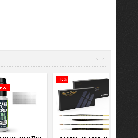
<
>
-10%
erta!