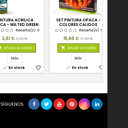
INTURA ACRILICA
SET PINTURA OPACA -
PI
CA - WILTED GREEN
COLORES CALIDOS
OPAC
Reseña(s):
0
Reseña(s):
0
Precio
Precio
Precio
Precio
2,61 €
15,66 €
2,90 €
17,40 €
base
base
Añadir al carrito
Añadir al carrito


Más
Más


En stock
favorite_border
En stock
favorite_border
SÍGUENOS