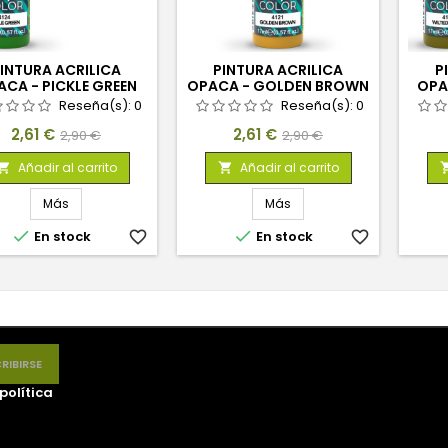
INTURA ACRILICA
PINTURA ACRILICA
P
CA - PICKLE GREEN
OPACA - GOLDEN BROWN
OPA
Reseña(s):
0
Reseña(s):
0
Precio
Precio
Precio
Precio
2,61 €
2,61 €
2,90 €
2,90 €
base
base
Añadir al carrito
Añadir al carrito


Más
Más


En stock
favorite_border
En stock
favorite_border
política