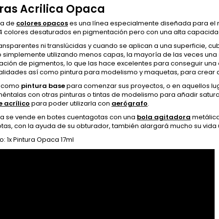
ras Acrilica Opaca
ma de
colores opacos
es una línea especialmente diseñada para el 
24 colores desaturados en pigmentación pero con una alta capacida
ansparentes ni translúcidas y cuando se aplican a una superficie, c
 o simplemente utilizando menos capas, la mayoría de las veces una 
ción de pigmentos, lo que las hace excelentes para conseguir una cob
lidades así como pintura para modelismo y maquetas, para crear 
as como
pintura base
para comenzar sus proyectos, o en aquellos lu
talas con otras pinturas o tintas de modelismo para añadir saturac
 acrílico
para poder utilizarla con
aerógrafo
.
a se vende en botes cuentagotas con una
bola agitadora
metálica
as, con la ayuda de su obturador, también alargará mucho su vida úti
: 1x Pintura Opaca 17ml