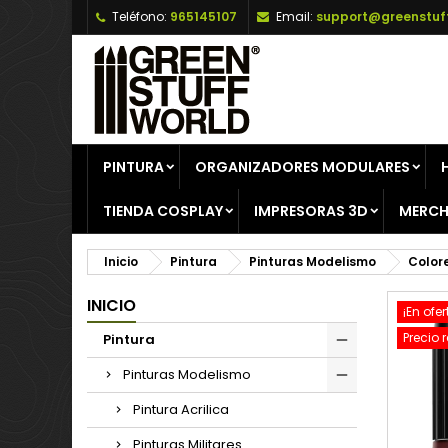
Teléfono:
965145107
Email:
support@greenstuf
A
C
I
add_circle_outline
De
No
PINTURA
ORGANIZADORES MODULARES
TIENDA COSPLAY
IMPRESORAS 3D
MERCH
Inicio
Pintura
Pinturas Modelismo
Color
INICIO
¡En ofer
Precio 
Pintura
Pinturas Modelismo
Pintura Acrilica
Pinturas Militares