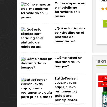
DIL
Cómo empezar en
el modelismo
ferroviario en 8
pasos
¿Qué es la técnica
cel-shading en el
pintado de
miniaturas?
¿Cómo hacer un
16 O
diorama de un
bosque?
-10%
BattleTech en
2026: nuevas
¡En o
cajas, nuevo
reglamento y
guía para
principiantes