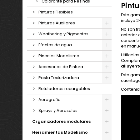
Colorante para Resinas
Pintu
Pinturas Flexibles
Esta ga
incluye 
Pinturas Auxiliares
No son tr
Weathering y Pigmentos
anterior
concentra
Efectos de agua
en manua
Utilícel
Pinceles Modelismo
Complemén
diluyente
Accesorios de Pintura
Esta gam
Pasta Texturizadora
cuentagot
Rotuladores recargables
Contenido
Aerografia
Sprays y Aerosoles
Organizadores modulares
Herramientas Modelismo