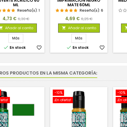
UYENTE ACRÍLICO 60
IMPRIMACIÓN NEGRO
MED
ML
MATE 60ML
Reseña(s):
1
Reseña(s):
6
Precio
Precio
Precio
Precio
4,73 €
4,69 €
6,30 €
6,25 €
base
base
Añadir al carrito
Añadir al carrito


Más
Más


En stock
favorite_border
En stock
favorite_border
TROS PRODUCTOS EN LA MISMA CATEGORÍA:
-10%
-10%
ferta!
¡En oferta!
¡En of