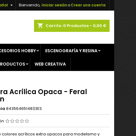

añol
Bienvenido,
Iniciar sesión
o
Crear una cuenta
×
×
×
shopping_cart
Carrito:
0
Productos - 0,00 €
CESORIOS HOBBY
ESCENOGRAFÍA Y RESINA
n
PRODUCTOS
WEB CREATIVA
s
ra Acrilica Opaca - Feral
n
cia
8435646514833ES
ión
colores acrílicos extra opacos para modelismo y