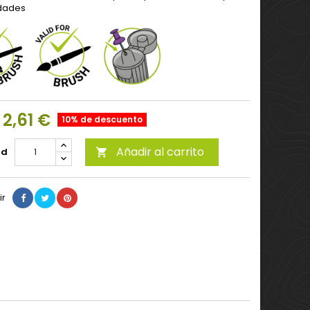
dades
2,61 €
10% de descuento
Añadir al carrito
ad

ir