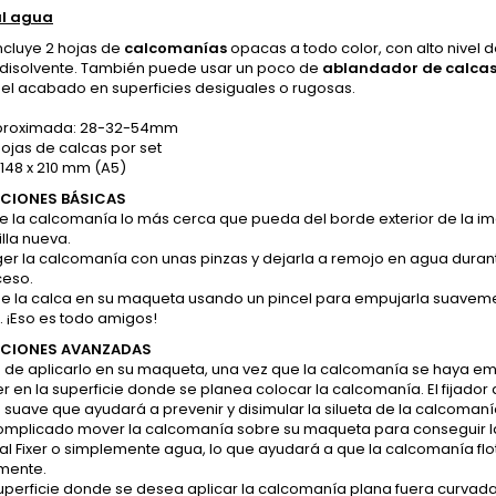
al agua
incluye 2 hojas de
calcomanías
opacas a todo color, con alto nivel 
 disolvente. También puede usar un poco de
ablandador de calca
 el acabado en superficies desiguales o rugosas.
aproximada: 28-32-54mm
hojas de calcas por set
148 x 210 mm (A5)
CIONES BÁSICAS
rte la calcomanía lo más cerca que pueda del borde exterior de la
lla nueva.
ger la calcomanía con unas pinzas y dejarla a remojo en agua duran
ceso.
que la calca en su maqueta usando un pincel para empujarla suavemen
 ¡Eso es todo amigos!
CIONES AVANZADAS
s de aplicarlo en su maqueta, una vez que la calcomanía se haya e
er en la superficie donde se planea colocar la calcomanía. El fija
uave que ayudará a prevenir y disimular la silueta de la calcomanía
complicado mover la calcomanía sobre su maqueta para conseguir 
l Fixer o simplemente agua, lo que ayudará a que la calcomanía flo
mente.
a superficie donde se desea aplicar la calcomanía plana fuera curv