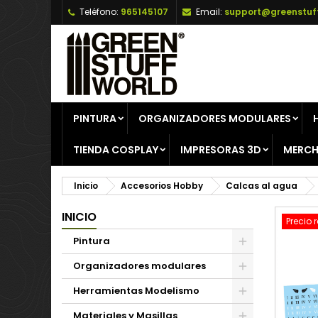
Teléfono:
965145107
Email:
support@greenstuf
A
C
I
add_circle_outline
De
No
PINTURA
ORGANIZADORES MODULARES
TIENDA COSPLAY
IMPRESORAS 3D
MERCH
Inicio
Accesorios Hobby
Calcas al agua
INICIO
Precio 
Pintura
Organizadores modulares
Herramientas Modelismo
Materiales y Masillas