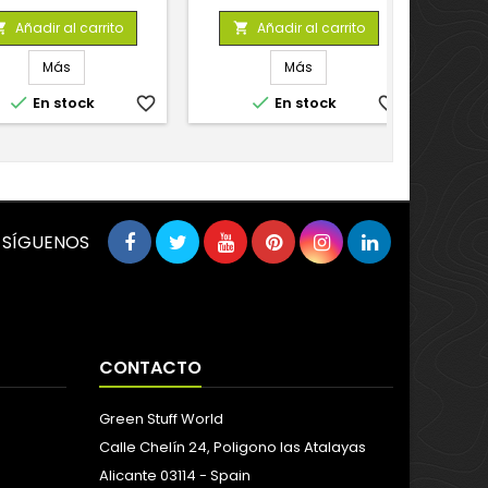
base
base
Añadir al carrito
Añadir al carrito


Más
Más


En stock
favorite_border
En stock
favorite_border
SÍGUENOS
CONTACTO
Green Stuff World
Calle Chelín 24, Poligono las Atalayas
Alicante 03114 - Spain