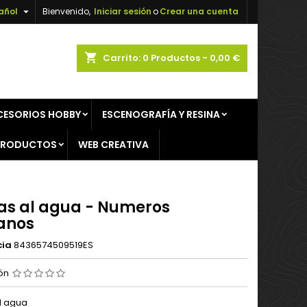

añol
Bienvenido,
Iniciar sesión
o
Crear una cuenta
×
×
×
shopping_cart
Carrito:
0
Productos - 0,00 €
CESORIOS HOBBY
ESCENOGRAFÍA Y RESINA
n
PRODUCTOS
WEB CREATIVA
s
as al agua - Numeros
anos
cia
8436574509519ES
ión
l agua