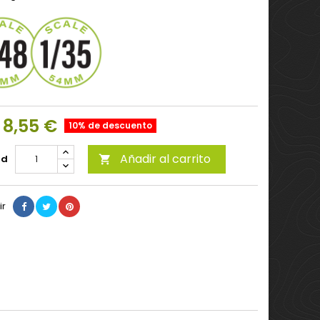
8,55 €
10% de descuento
Añadir al carrito
ad

ir