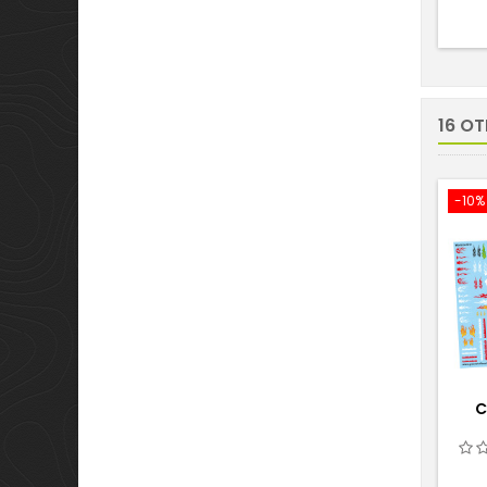
16 O
-10%
C