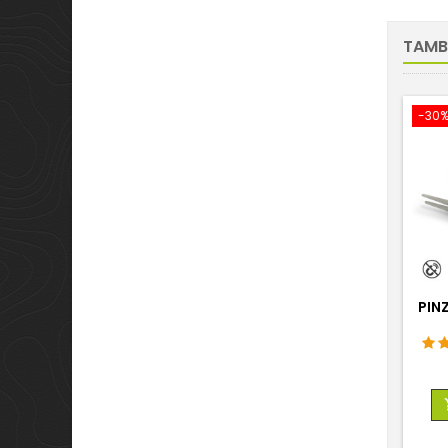
TAMB
-30
PIN