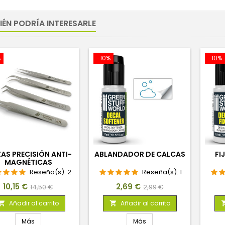
IÉN PODRÍA INTERESARLE
%
-10%
-10%
ZAS PRECISIÓN ANTI-
ABLANDADOR DE CALCAS
FI
MAGNÉTICAS
Reseña(s):
2
Reseña(s):
1
Precio
Precio
Precio
Precio
10,15 €
2,69 €
14,50 €
2,99 €
base
base
Añadir al carrito
Añadir al carrito


Más
Más