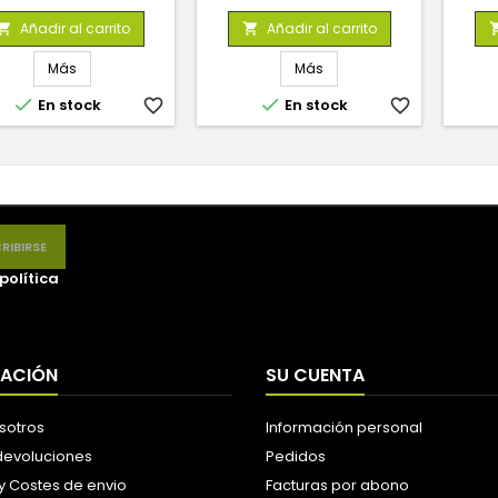
base
base
Añadir al carrito
Añadir al carrito


Más
Más


En stock
favorite_border
En stock
favorite_border
política
MACIÓN
SU CUENTA
sotros
Información personal
 devoluciones
Pedidos
y Costes de envio
Facturas por abono