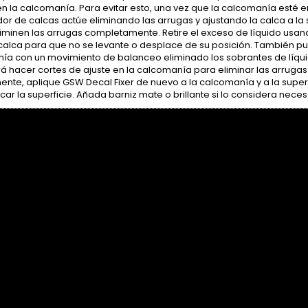
n la calcomanía. Para evitar esto, una vez que la calcomanía esté e
r de calcas actúe eliminando las arrugas y ajustando la calca a la 
iminen las arrugas completamente. Retire el exceso de líquido usand
 calca para que no se levante o desplace de su posición. También p
ía con un movimiento de balanceo eliminado los sobrantes de líqu
á hacer cortes de ajuste en la calcomanía para eliminar las arrugas
mente, aplique GSW Decal Fixer de nuevo a la calcomanía y a la sup
icar la superficie. Añada barniz mate o brillante si lo considera nec