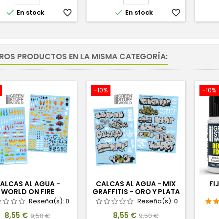


En stock
favorite_border
En stock
favorite_border
TROS PRODUCTOS EN LA MISMA CATEGORÍA:
-10%
-10%
ALCAS AL AGUA -
CALCAS AL AGUA - MIX
FI
WORLD ON FIRE
GRAFFITIS - ORO Y PLATA
Reseña(s):
0
Reseña(s):
0
Precio
Precio
Precio
Precio
8,55 €
8,55 €
9,50 €
9,50 €