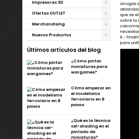
Impresoras 3D
arrugas e
ablandado
Ofertas OUTLET
que se el
sobre la
Merchandising
calcoman
necesitar
Nuevos Productos
6.- Final
para unif
Últimos artículos del blog
¿Cómo pintar
miniaturas para
wargames?
Cómo empezar en
el modelismo
ferroviario en 8
pasos
¿Qué es la técnica
cel-shading en el
pintado de
miniaturas?