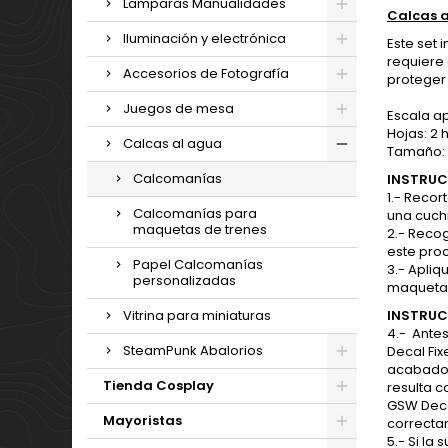
Lamparas Manualidades
Calcas 
Iluminación y electrónica
Este set 
requiere
Accesorios de Fotografía
proteger
Juegos de mesa
Escala 
Hojas: 2 
Calcas al agua
Tamaño: 
Calcomanías
INSTRUC
1.- Reco
Calcomanías para
una cuchi
maquetas de trenes
2.- Reco
este pro
Papel Calcomanías
3.- Apli
personalizadas
maqueta.
Vitrina para miniaturas
INSTRUC
4.- Ante
SteamPunk Abalorios
Decal Fix
acabado s
Tienda Cosplay
resulta 
GSW Deca
Mayoristas
correcta
5.- Si l