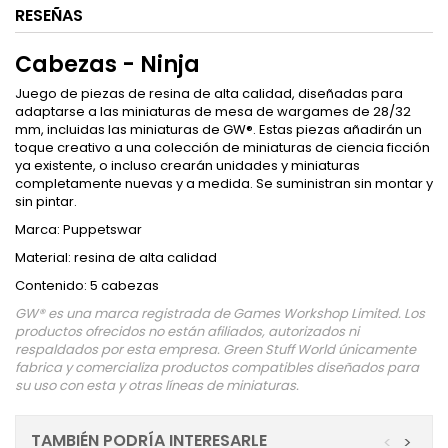
RESEÑAS
Cabezas - Ninja
Juego de piezas de resina de alta calidad, diseñadas para
adaptarse a las miniaturas de mesa de wargames de 28/32
mm, incluidas las miniaturas de GW®. Estas piezas añadirán un
toque creativo a una colección de miniaturas de ciencia ficción
ya existente, o incluso crearán unidades y miniaturas
completamente nuevas y a medida. Se suministran sin montar y
sin pintar.
Marca: Puppetswar
Material: resina de alta calidad
Contenido: 5 cabezas
GW® es una marca registrada de Games Workshop Limited. Los
productos ofrecidos no están afiliados, autorizados ni
respaldados por esta empresa. Green Stuff World únicamente
fabrica y comercializa productos compatibles diseñados para
su uso con esta y otras líneas de miniaturas.
TAMBIÉN PODRÍA INTERESARLE
<
>