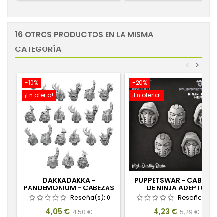
16 OTROS PRODUCTOS EN LA MISMA
CATEGORÍA:
<
>
-10%
-20%
¡En oferta!
¡En oferta!
DAKKADAKKA -
PUPPETSWAR - CABEZA
PANDEMONIUM - CABEZAS
DE NINJA ADEPTO
1:48
Reseña(s):
0
Reseña(s):
Precio
Precio
Precio
Precio
4,05 €
4,23 €
4,50 €
5,29 €