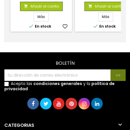
base
base
Añadir al carrito
Añadir al carrito


Más
Más


En stock
favorite_border
En stock
favorite_
BOLETÍN
Acepto las
condiciones generales
y la
política de
privacidad

CATEGORIAS