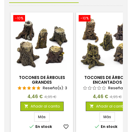
-10%
-10%
TOCONES DE ÁRBOLES
TOCONES DE ÁRBOLES
GRANDES
ENCANTADOS
Reseña(s):
3
Reseña(s):
Precio
Precio
Precio
Precio
4,46 €
4,46 €
4,95 €
4,95 €
base
base
Añadir al carrito
Añadir al carrito


Más
Más


En stock
favorite_border
En stock
favorite_