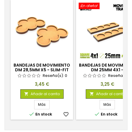
¡En oferta!
BANDEJAS DE MOVIMIENTO
BANDEJAS DE MOVIMIEN
DM 28,5MM X5 - SLIM-FIT
DM 25MM 4X1 -
HOSTIGADOR FILAS
Reseña(s):
0
Reseña(s):
Precio
Precio
3,45 €
3,25 €
Añadir al carrito
Añadir al carrito


Más
Más


En stock
favorite_border
En stock
favorite_