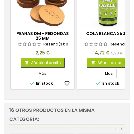
PEANAS DM - REDONDAS
COLA BLANCA 250GR
25 MM
Reseña(s):
0
Reseña(s):
Precio
Precio
Precio
2,25 €
4,72 €
5,90 €
base
Añadir al carrito
Añadir al carrito


Más
Más


En stock
favorite_border
En stock
favorite_
16 OTROS PRODUCTOS EN LA MISMA
CATEGORÍA:
<
>