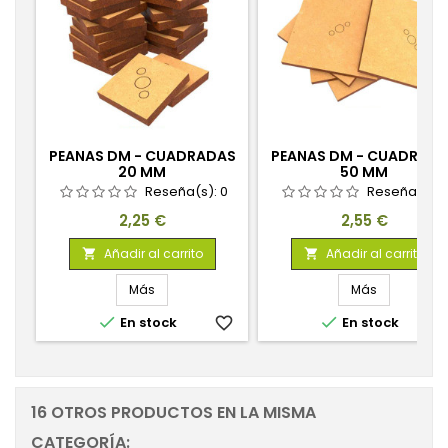
PEANAS DM - CUADRADAS
PEANAS DM - CUADRAD
20 MM
50 MM
Reseña(s):
0
Reseña(s):
Precio
Precio
2,25 €
2,55 €
Añadir al carrito
Añadir al carrito


Más
Más


En stock
favorite_border
En stock
favorite_
16 OTROS PRODUCTOS EN LA MISMA
CATEGORÍA: