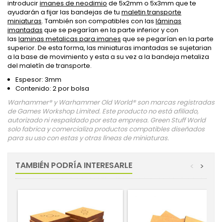
introducir
imanes de neodimio
de 5x2mm o 5x3mm que te
ayudarán a fijar las bandejas de tu
maletin transporte
miniaturas
. También son compatibles con las
láminas
imantadas
que se pegarían en la parte inferior y con
las
laminas metalicas para imanes
que se pegarían en la parte
superior. De esta forma, las miniaturas imantadas se sujetarian
a la base de movimiento y esta a su vez a la bandeja metaliza
del maletín de transporte.
Espesor: 3mm
Contenido: 2 por bolsa
Warhammer® y Warhammer Old World® son marcas registradas
de Games Workshop Limited. Este producto no está afiliado,
autorizado ni respaldado por esta empresa. Green Stuff World
solo fabrica y comercializa productos compatibles diseñados
para su uso con estas y otras líneas de miniaturas.
TAMBIÉN PODRÍA INTERESARLE
<
>