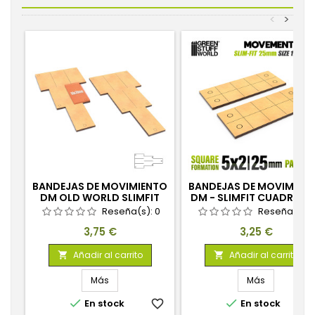
<
>
BANDEJAS DE MOVIMIENTO
BANDEJAS DE MOVIMIEN
DM OLD WORLD SLIMFIT
DM - SLIMFIT CUADRAD
180X90MM 1X2X3
125X50MM
Reseña(s):
0
Reseña(s):
Precio
Precio
3,75 €
3,25 €
Añadir al carrito
Añadir al carrito


Más
Más


En stock
favorite_border
En stock
favorite_