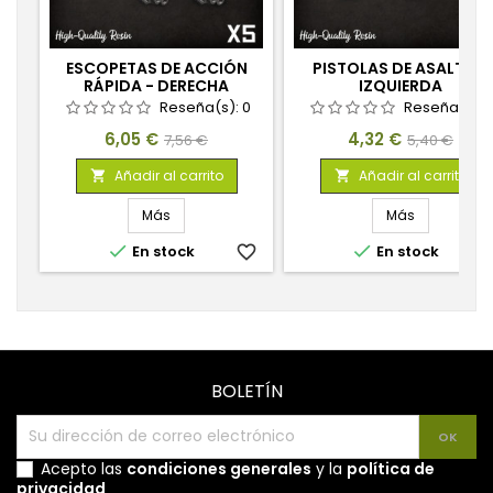
ESCOPETAS DE ACCIÓN
PISTOLAS DE ASALTO -
RÁPIDA - DERECHA
IZQUIERDA
Reseña(s):
0
Reseña(s):
Precio
Precio
Precio
Precio
6,05 €
4,32 €
7,56 €
5,40 €
base
base
Añadir al carrito
Añadir al carrito


Más
Más


En stock
favorite_border
En stock
favorite_
BOLETÍN
Acepto las
condiciones generales
y la
política de
privacidad