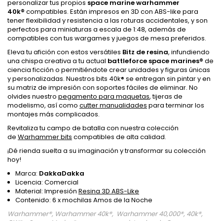
personalizar tus propios
space marine warhammer
40k
®
compatibles. Están impresos en 3D con ABS-like para
tener flexibilidad y resistencia a las roturas accidentales, y son
perfectos para miniaturas a escala de 1:48, además de
compatibles con tus wargames y juegos de mesa preferidos.
Eleva tu afición con estos versátiles
Bitz de resina
, infundiendo
una chispa creativa a tu actual
battleforce space marines
®
de
ciencia ficción o permitiéndote crear unidades y figuras únicas
y personalizadas. Nuestros bits 40k® se entregan sin pintar y en
su matriz de impresión con soportes fáciles de eliminar. No
olvides nuestro
pegamento para maquetas
, tijeras de
modelismo, así como
cutter manualidades
para terminar los
montajes más complicados.
Revitaliza tu campo de batalla con nuestra colección
de
Warhammer bits
compatibles de alta calidad.
¡Dé rienda suelta a su imaginación y transformar su colección
hoy!
Marca:
DakkaDakka
Licencia: Comercial
Material: Impresión
Resina 3D ABS-Like
Contenido: 6 x mochilas Amos de la Noche
Warhammer®, Warhammer 40k®, Warhammer 40,000®, 40k®,