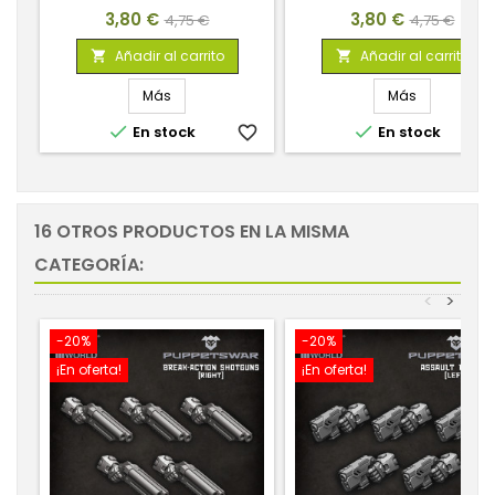
Precio
Precio
Precio
Precio
3,80 €
3,80 €
4,75 €
4,75 €
base
base
Añadir al carrito
Añadir al carrito


Más
Más


En stock
favorite_border
En stock
favorite_
16 OTROS PRODUCTOS EN LA MISMA
CATEGORÍA:
<
>
-20%
-20%
¡En oferta!
¡En oferta!