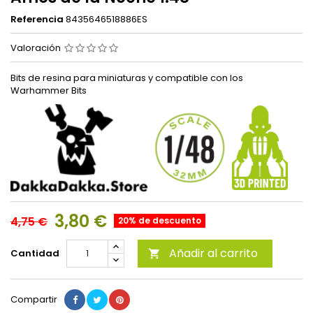
Referencia
8435646518886ES
Valoración
Bits de resina para miniaturas y compatible con los
Warhammer Bits
3,80 €
4,75 €
20% de descuento
Añadir al carrito
Cantidad

Compartir