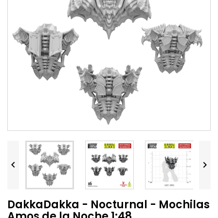


DakkaDakka - Nocturnal - Mochilas
Amos de la Noche 1:48