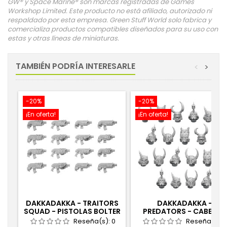
GW® y Space Marine® son marcas registradas de Games
Workshop Limited. Este producto no está afiliado, autorizado ni
respaldado por esta empresa. Green Stuff World solo fabrica y
comercializa productos compatibles diseñados para su uso con
estas y otras líneas de miniaturas.
TAMBIÉN PODRÍA INTERESARLE
<
>
-20%
-20%
¡En oferta!
¡En oferta!
DAKKADAKKA - TRAITORS
DAKKADAKKA -
SQUAD - PISTOLAS BOLTER
PREDATORS - CABEZAS
DEL CAOS 1:48
1:48
Reseña(s):
0
Reseña(s):