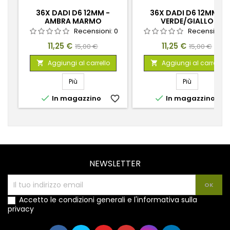
36X DADI D6 12MM -
36X DADI D6 12MM -
AMBRA MARMO
VERDE/GIALLO
TRASPARENTE
Recensioni:
0
Recensioni:
Prezzo
Prezzo
Prezzo
Prezzo
11,25 €
11,25 €
15,00 €
15,00 €
base
base
Aggiungi al carrello
Aggiungi al carrello


Più
Più


In magazzino
favorite_border
In magazzino
favorite_
NEWSLETTER
Accetto le condizioni generali e l'informativa sulla
privacy