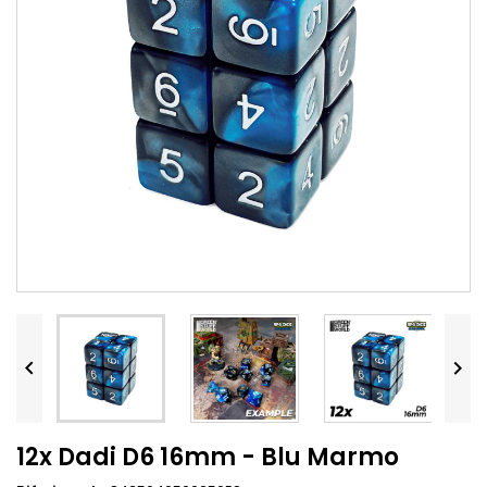


12x Dadi D6 16mm - Blu Marmo