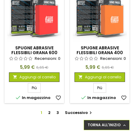
SPUGNE ABRASIVE
SPUGNE ABRASIVE
FLESSIBILI GRANA 600
FLESSIBILI GRANA 400
Recensioni:
0
Recensioni:
0
Prezzo
Prezzo
Prezzo
Prezzo
5,99 €
5,99 €
6,65 €
6,65 €
base
base
Aggiungi al carrello
Aggiungi al carrello


Più
Più


In magazzino
favorite_border
In magazzino
favorite_border
1
2
3
Successivo

TORNA ALL'INIZIO
