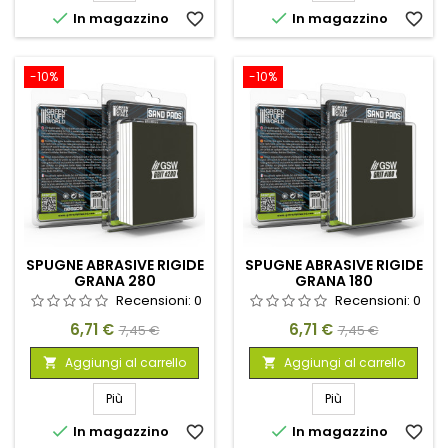


In magazzino
favorite_border
In magazzino
favorite_border
-10%
-10%
SPUGNE ABRASIVE RIGIDE
SPUGNE ABRASIVE RIGIDE
GRANA 280
GRANA 180
Recensioni:
0
Recensioni:
0
Prezzo
Prezzo
Prezzo
Prezzo
6,71 €
6,71 €
7,45 €
7,45 €
base
base
Aggiungi al carrello
Aggiungi al carrello


Più
Più


In magazzino
favorite_border
In magazzino
favorite_border