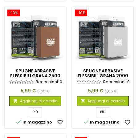
-10%
-10%
SPUGNE ABRASIVE
SPUGNE ABRASIVE
FLESSIBILI GRANA 2500
FLESSIBILI GRANA 2000
Recensioni:
0
Recensioni:
0
Prezzo
Prezzo
Prezzo
Prezzo
5,99 €
5,99 €
6,65 €
6,65 €
base
base
Aggiungi al carrello
Aggiungi al carrello


Più
Più


In magazzino
favorite_border
In magazzino
favorite_border