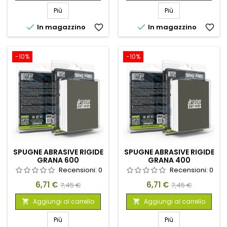
Più
Più


In magazzino
favorite_border
In magazzino
favorite_border
-10%
-10%
SPUGNE ABRASIVE RIGIDE
SPUGNE ABRASIVE RIGIDE
GRANA 600
GRANA 400
Recensioni:
0
Recensioni:
0
Prezzo
Prezzo
Prezzo
Prezzo
6,71 €
6,71 €
7,45 €
7,45 €
base
base
Aggiungi al carrello
Aggiungi al carrello


Più
Più