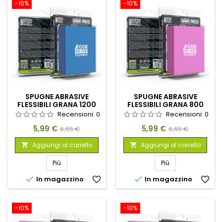
-10%
-10%
SPUGNE ABRASIVE
SPUGNE ABRASIVE
FLESSIBILI GRANA 1200
FLESSIBILI GRANA 800
Recensioni:
0
Recensioni:
0
Prezzo
Prezzo
Prezzo
Prezzo
5,99 €
5,99 €
6,65 €
6,65 €
base
base
Aggiungi al carrello
Aggiungi al carrello


Più
Più


In magazzino
favorite_border
In magazzino
favorite_border
-10%
-10%