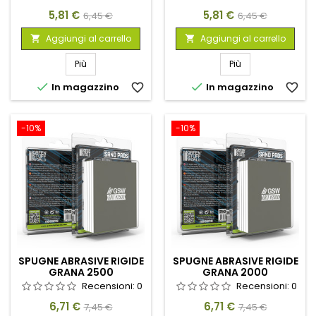
Prezzo
Prezzo
Prezzo
Prezzo
5,81 €
5,81 €
6,45 €
6,45 €
base
base
Aggiungi al carrello
Aggiungi al carrello


Più
Più


In magazzino
favorite_border
In magazzino
favorite_border
-10%
-10%
SPUGNE ABRASIVE RIGIDE
SPUGNE ABRASIVE RIGIDE
GRANA 2500
GRANA 2000
Recensioni:
0
Recensioni:
0
Prezzo
Prezzo
Prezzo
Prezzo
6,71 €
6,71 €
7,45 €
7,45 €