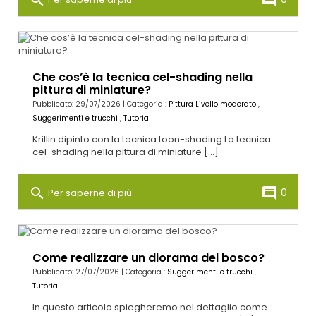
Che cos’è la tecnica cel-shading nella
pittura di miniature?
Pubblicato: 29/07/2026 | Categoria :
Pittura Livello moderato
,
Suggerimenti e trucchi
,
Tutorial
Krillin dipinto con la tecnica toon-shading La tecnica
cel-shading nella pittura di miniature [...]
search
comment
0
Per saperne di più
Come realizzare un diorama del bosco?
Pubblicato: 27/07/2026 | Categoria :
Suggerimenti e trucchi
,
Tutorial
In questo articolo spiegheremo nel dettaglio come