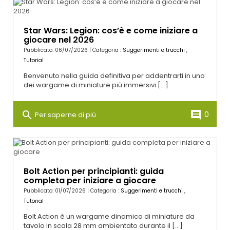
Star Wars: Legion: cos’è e come iniziare a
giocare nel 2026
Pubblicato: 06/07/2026 | Categoria :
Suggerimenti e trucchi
,
Tutorial
Benvenuto nella guida definitiva per addentrarti in uno
dei wargame di miniature più immersivi [...]
search
comment
0
Per saperne di più
Bolt Action per principianti: guida
completa per iniziare a giocare
Pubblicato: 01/07/2026 | Categoria :
Suggerimenti e trucchi
,
Tutorial
Bolt Action è un wargame dinamico di miniature da
tavolo in scala 28 mm ambientato durante il [...]