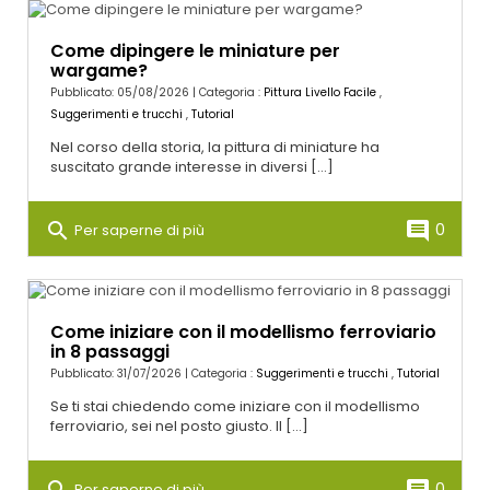
Come dipingere le miniature per
wargame?
Pubblicato: 05/08/2026 | Categoria :
Pittura Livello Facile
,
Suggerimenti e trucchi
,
Tutorial
Nel corso della storia, la pittura di miniature ha
suscitato grande interesse in diversi [...]
search
comment
0
Per saperne di più
Come iniziare con il modellismo ferroviario
in 8 passaggi
Pubblicato: 31/07/2026 | Categoria :
Suggerimenti e trucchi
,
Tutorial
Se ti stai chiedendo come iniziare con il modellismo
ferroviario, sei nel posto giusto. Il [...]
search
comment
0
Per saperne di più