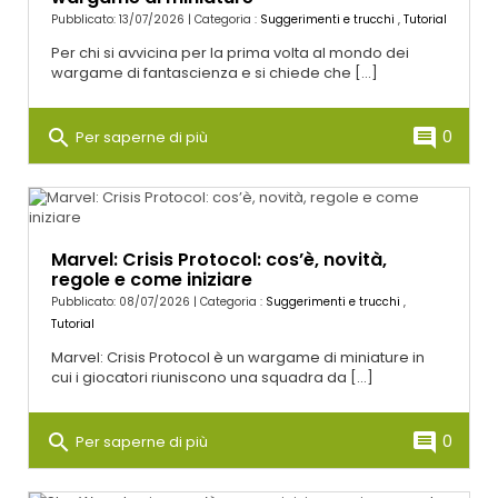
Pubblicato: 13/07/2026 | Categoria :
Suggerimenti e trucchi
,
Tutorial
Per chi si avvicina per la prima volta al mondo dei
wargame di fantascienza e si chiede che [...]
search
comment
0
Per saperne di più
Marvel: Crisis Protocol: cos’è, novità,
regole e come iniziare
Pubblicato: 08/07/2026 | Categoria :
Suggerimenti e trucchi
,
Tutorial
Marvel: Crisis Protocol è un wargame di miniature in
cui i giocatori riuniscono una squadra da [...]
search
comment
0
Per saperne di più