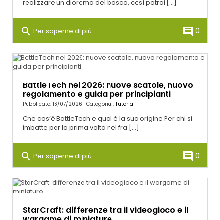
realizzare un diorama del bosco, così potrai [...]
search
comment
0
Per saperne di più
BattleTech nel 2026: nuove scatole, nuovo
regolamento e guida per principianti
Pubblicato: 16/07/2026 | Categoria :
Tutorial
Che cos’è BattleTech e qual è la sua origine Per chi si
imbatte per la prima volta nel fra [...]
search
comment
0
Per saperne di più
StarCraft: differenze tra il videogioco e il
wargame di miniature