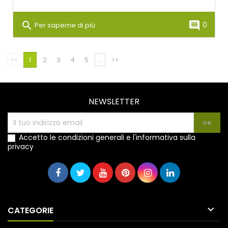
search
comment
0
Per saperne di più
<<
1
2
3
4
5
...
>>
NEWSLETTER
Accetto le condizioni generali e l'informativa sulla
privacy

CATEGORIE