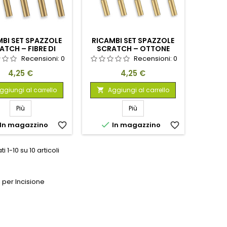
BI SET SPAZZOLE
RICAMBI SET SPAZZOLE
ATCH – FIBRE DI
SCRATCH – OTTONE
VETRO
Recensioni:
0
Recensioni:
0
Prezzo
Prezzo
4,25 €
4,25 €
ggiungi al carrello
Aggiungi al carrello

Più
Più

In magazzino
favorite_border
In magazzino
favorite_border
ti 1-10 su 10 articoli
 per Incisione