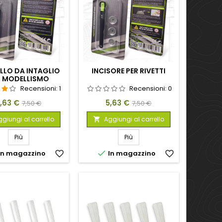
LLO DA INTAGLIO
INCISORE PER RIVETTI
R MODELLISMO
Recensioni:
1
Recensioni:
0
rezzo
Prezzo
Prezzo
Prezzo
,63 €
5,63 €
7,50 €
7,50 €
base
base
giungi al carrello
Aggiungi al carrello

Più
Più

In magazzino
favorite_border
In magazzino
favorite_border