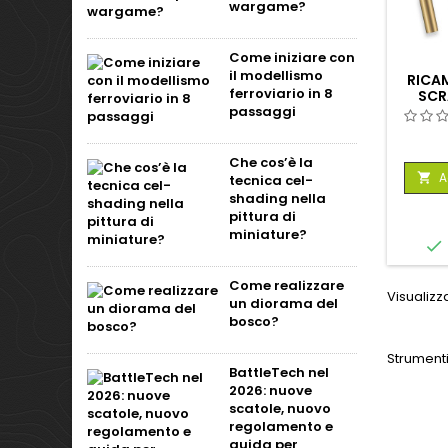
wargame?
Come iniziare con
il modellismo
RICAM
ferroviario in 8
SCR
passaggi
Che cos’è la
A

tecnica cel-
shading nella
pittura di
miniature?

Come realizzare
Visualizza
un diorama del
bosco?
Strumenti
BattleTech nel
2026: nuove
scatole, nuovo
regolamento e
guida per