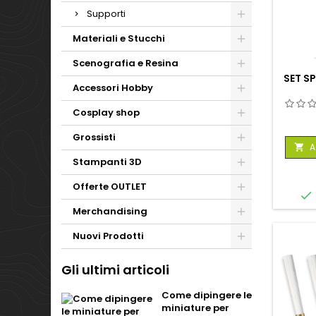
Supporti
Materiali e Stucchi
Scenografia e Resina
SET S
Accessori Hobby
Cosplay shop
Grossisti
A

Stampanti 3D
Offerte OUTLET

Merchandising
Nuovi Prodotti
Gli ultimi articoli
Come dipingere le
miniature per