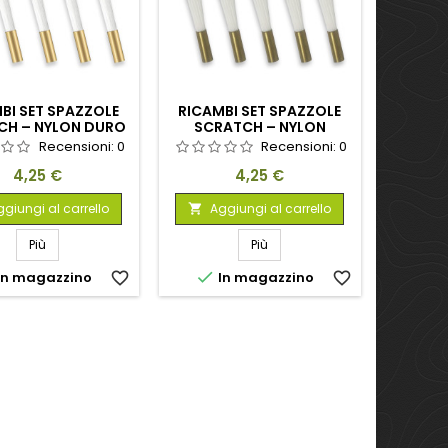
BI SET SPAZZOLE
RICAMBI SET SPAZZOLE
CH – NYLON DURO
SCRATCH – NYLON
MORBIDO
Recensioni:
0
Recensioni:
0
Prezzo
Prezzo
4,25 €
4,25 €
giungi al carrello
Aggiungi al carrello

Più
Più

In magazzino
favorite_border
In magazzino
favorite_border