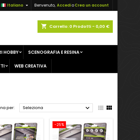

Italiano
Benvenuto,
Accedi
o
Crea un account
×
×
×
×
shopping_cart
Carrello:
0
Prodotti - 0,00 €
sta
I HOBBY
SCENOGRAFIA E RESINA
)
i
TI
WEB CREATIVA
i



na per:
Seleziona
-25%