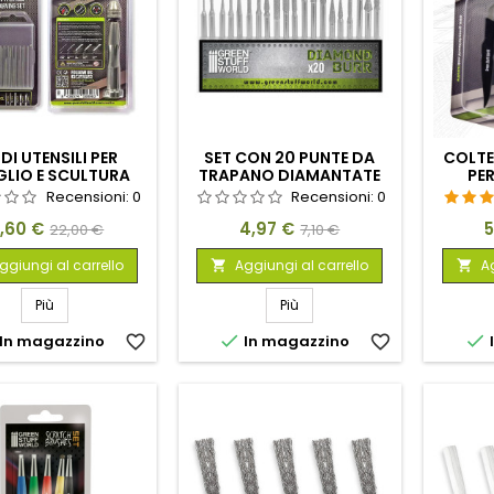
 DI UTENSILI PER
SET CON 20 PUNTE DA
COLTE
GLIO E SCULTURA
TRAPANO DIAMANTATE
PE
Recensioni:
0
Recensioni:
0
rezzo
Prezzo
Prezzo
Prezzo
P
7,60 €
4,97 €
5
22,00 €
7,10 €
base
base
ggiungi al carrello
Aggiungi al carrello
Ag


Più
Più


In magazzino
favorite_border
In magazzino
favorite_border