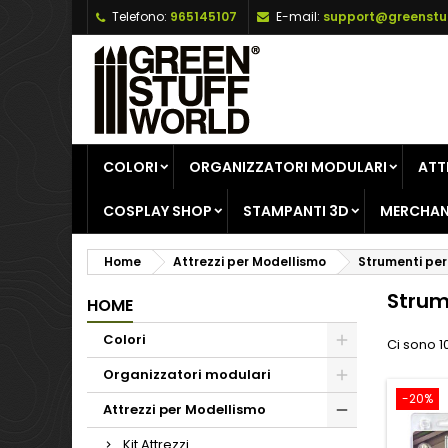
Telefono:
965145107
E-mail:
support@greenstu
A
(
C
A
add_circle_outline
((
De
No
dei
COLORI
ORGANIZZATORI MODULARI
ATT
COSPLAY SHOP
STAMPANTI 3D
MERCHAN
Home
Attrezzi per Modellismo
Strumenti per
Strum
HOME
Colori
Ci sono 10
Organizzatori modulari
-20%
Attrezzi per Modellismo
Kit Attrezzi