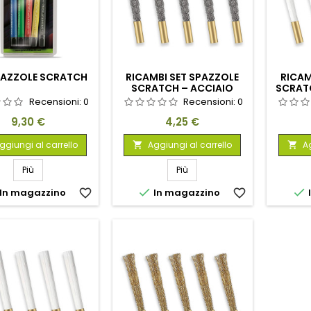
PAZZOLE SCRATCH
RICAMBI SET SPAZZOLE
RICAM
SCRATCH – ACCIAIO
SCRAT
INOX
Recensioni:
0
Recensioni:
0
Prezzo
Prezzo
9,30 €
4,25 €
ggiungi al carrello
Aggiungi al carrello
Ag


Più
Più


In magazzino
favorite_border
In magazzino
favorite_border