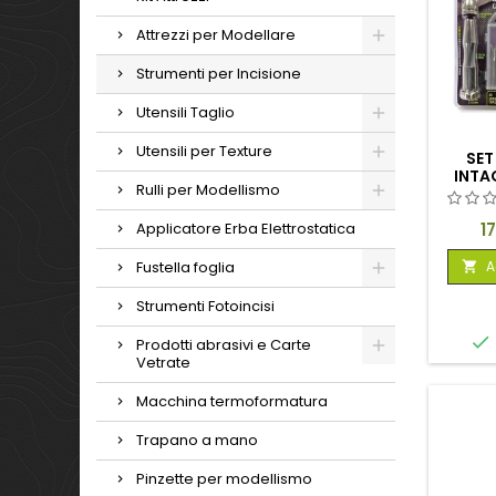
Attrezzi per Modellare
Strumenti per Incisione
Utensili Taglio
Utensili per Texture
SET
INTA
Rulli per Modellismo
P
1
Applicatore Erba Elettrostatica
A
Fustella foglia

Strumenti Fotoincisi

Prodotti abrasivi e Carte
Vetrate
Macchina termoformatura
Trapano a mano
Pinzette per modellismo