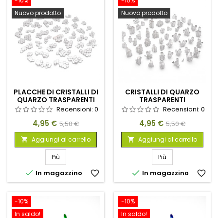
-10%
-10%
Nuovo prodotto
Nuovo prodotto
PLACCHE DI CRISTALLI DI
CRISTALLI DI QUARZO
QUARZO TRASPARENTI
TRASPARENTI
Recensioni:
0
Recensioni:
0
Prezzo
Prezzo
Prezzo
Prezzo
4,95 €
4,95 €
5,50 €
5,50 €
base
base
Aggiungi al carrello
Aggiungi al carrello


Più
Più


In magazzino
favorite_border
In magazzino
favorite_border
-10%
-10%
In saldo!
In saldo!