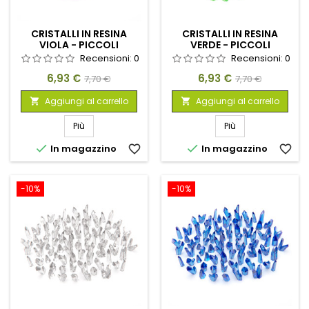
CRISTALLI IN RESINA
CRISTALLI IN RESINA
VIOLA - PICCOLI
VERDE - PICCOLI
Recensioni:
0
Recensioni:
0
Prezzo
Prezzo
Prezzo
Prezzo
6,93 €
6,93 €
7,70 €
7,70 €
base
base
Aggiungi al carrello
Aggiungi al carrello


Più
Più


In magazzino
favorite_border
In magazzino
favorite_border
-10%
-10%