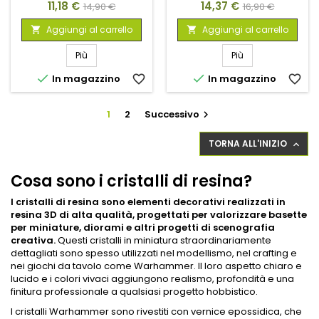
Prezzo
Prezzo
Prezzo
Prezzo
11,18 €
14,37 €
14,90 €
16,90 €
base
base
Aggiungi al carrello
Aggiungi al carrello


Più
Più


In magazzino
favorite_border
In magazzino
favorite_border
1
2
Successivo

TORNA ALL'INIZIO

Cosa sono i cristalli di resina?
I cristalli di resina sono elementi decorativi realizzati in
resina 3D di alta qualità, progettati per valorizzare
basette
per miniature
, diorami e altri progetti di scenografia
creativa.
Questi cristalli in miniatura straordinariamente
dettagliati sono spesso utilizzati nel modellismo, nel crafting e
nei giochi da tavolo come Warhammer. Il loro aspetto chiaro e
lucido e i colori vivaci aggiungono realismo, profondità e una
finitura professionale a qualsiasi progetto hobbistico.
I cristalli Warhammer sono rivestiti con vernice epossidica, che