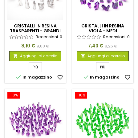
CRISTALLI IN RESINA
CRISTALLI IN RESINA
TRASPARENTI - GRANDI
VIOLA - MEDI
Recensioni:
0
Recensioni:
0
Prezzo
Prezzo
Prezzo
Prezzo
8,10 €
7,43 €
9,00 €
8,25 €
base
base
Aggiungi al carrello
Aggiungi al carrello


Più
Più


In magazzino
favorite_border
In magazzino
favorite_border
-10%
-10%