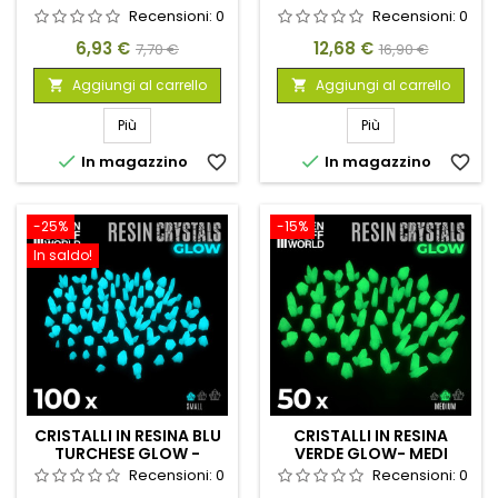
Recensioni:
0
Recensioni:
0
Prezzo
Prezzo
Prezzo
Prezzo
6,93 €
12,68 €
7,70 €
16,90 €
base
base
Aggiungi al carrello
Aggiungi al carrello


Più
Più


In magazzino
favorite_border
In magazzino
favorite_border
-25%
-15%
In saldo!
CRISTALLI IN RESINA BLU
CRISTALLI IN RESINA
TURCHESE GLOW -
VERDE GLOW- MEDI
PICCOLI
Recensioni:
0
Recensioni:
0