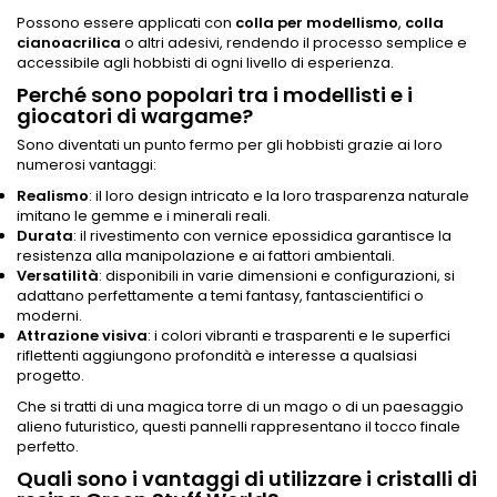
Possono essere applicati con
colla per modellismo
,
colla
cianoacrilica
o altri adesivi, rendendo il processo semplice e
accessibile agli hobbisti di ogni livello di esperienza.
Perché sono popolari tra i modellisti e i
giocatori di wargame?
Sono diventati un punto fermo per gli hobbisti grazie ai loro
numerosi vantaggi:
Realismo
: il loro design intricato e la loro trasparenza naturale
imitano le gemme e i minerali reali.
Durata
: il rivestimento con vernice epossidica garantisce la
resistenza alla manipolazione e ai fattori ambientali.
Versatilità
: disponibili in varie dimensioni e configurazioni, si
adattano perfettamente a temi fantasy, fantascientifici o
moderni.
Attrazione visiva
: i colori vibranti e trasparenti e le superfici
riflettenti aggiungono profondità e interesse a qualsiasi
progetto.
Che si tratti di una magica torre di un mago o di un paesaggio
alieno futuristico, questi pannelli rappresentano il tocco finale
perfetto.
Quali sono i vantaggi di utilizzare i cristalli di