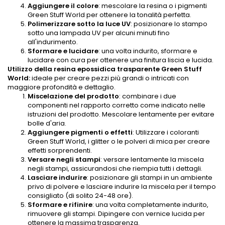
Aggiungere il colore
: mescolare la resina o i pigmenti
Green Stuff World per ottenere la tonalità perfetta.
Polimerizzare sotto la luce UV
: posizionare lo stampo
sotto una lampada UV per alcuni minuti fino
all'indurimento.
Sformare e lucidare
: una volta indurito, sformare e
lucidare con cura per ottenere una finitura liscia e lucida.
Utilizzo della
resina epossidica
trasparente Green Stuff
World:
ideale per creare pezzi più grandi o intricati con
maggiore profondità e dettaglio.
Miscelazione del prodotto
: combinare i due
componenti nel rapporto corretto come indicato nelle
istruzioni del prodotto. Mescolare lentamente per evitare
bolle d'aria.
Aggiungere pigmenti o effetti
: Utilizzare i coloranti
Green Stuff World, i glitter o le polveri di mica per creare
effetti sorprendenti.
Versare negli stampi
: versare lentamente la miscela
negli stampi, assicurandosi che riempia tutti i dettagli.
Lasciare indurire
: posizionare gli stampi in un ambiente
privo di polvere e lasciare indurire la miscela per il tempo
consigliato (di solito 24-48 ore).
Sformare e rifinire
: una volta completamente indurito,
rimuovere gli stampi. Dipingere con vernice lucida per
ottenere la massima trasparenza.