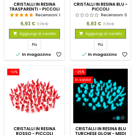
CRISTALLI IN RESINA
CRISTALLI IN RESINA BLU -
TRASPARENTI - PICCOLI
PICCOLI
Recensioni:
1
Recensioni:
0
Prezzo
Prezzo
Prezzo
Prezzo
6,93 €
6,93 €
7,70 €
7,70 €
base
base
Aggiungi al carrello
Aggiungi al carrello


Più
Più


In magazzino
favorite_border
In magazzino
favorite_border
-10%
-25%
In saldo!
CRISTALLI IN RESINA
CRISTALLI IN RESINA BLU
ROSSO - PICCOLI
TURCHESE GLOW - MEDI