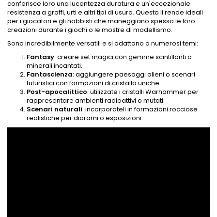
conferisce loro una lucentezza duratura e un'eccezionale
resistenza a graffi, urti e altri tipi di usura. Questo li rende ideali
per i giocatori e gli hobbisti che maneggiano spesso le loro
creazioni durante i giochi o le mostre di modellismo.
Sono incredibilmente versatili e si adattano a numerosi temi:
Fantasy
: creare set magici con gemme scintillanti o
minerali incantati.
Fantascienza
: aggiungere paesaggi alieni o scenari
futuristici con formazioni di cristallo uniche.
Post-apocalittico
: utilizzate i cristalli Warhammer per
rappresentare ambienti radioattivi o mutati.
Scenari naturali
: incorporateli in formazioni rocciose
realistiche per diorami o esposizioni.