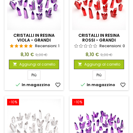
CRISTALLI IN RESINA
CRISTALLI IN RESINA
VIOLA - GRANDI
ROSSI - GRANDI
Recensioni:
1
Recensioni:
0
Prezzo
Prezzo
Prezzo
Prezzo
8,10 €
8,10 €
9,00 €
9,00 €
base
base
Aggiungi al carrello
Aggiungi al carrello


Più
Più


In magazzino
favorite_border
In magazzino
favorite_border
-10%
-10%