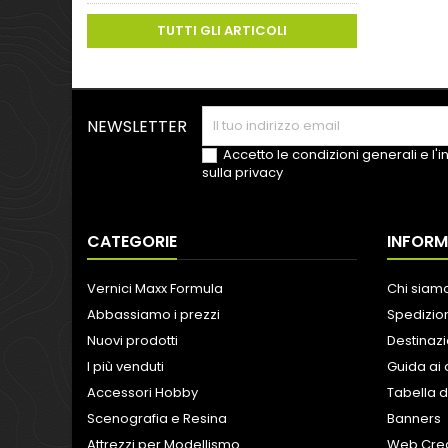
TUTTI GLI ARTICOLI
NEWSLETTER
Accetto le condizioni generali e l'
sulla privacy
CATEGORIE
INFORM
Vernici Maxx Formula
Chi siam
Abbassiamo i prezzi
Spedizion
Nuovi prodotti
Destinazi
I più venduti
Guida ai 
Accessori Hobby
Tabella d
Scenografia e Resina
Banners
Attrezzi per Modellismo
Web Crea