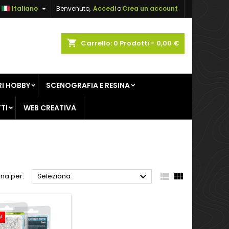

Italiano
Benvenuto,
Accedi
o
Crea un account
×
×
×
×
shopping_cart
Carrello:
0
Prodotti - 0,00 €
sta
I HOBBY
SCENOGRAFIA E RESINA
)
i
TI
WEB CREATIVA
i



na per:
Seleziona
!