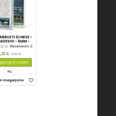
 ARBUSTI DI NEVE -
ADESIVI - 6MM -
BEIGE
Recensioni:
0
rezzo
Prezzo
,21 €
4,95 €
base
giungi al carrello
Più
In magazzino
favorite_border