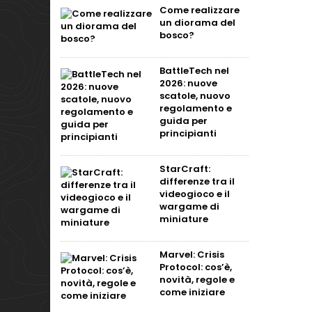
Come realizzare
un diorama del
bosco?
BattleTech nel
2026: nuove
scatole, nuovo
regolamento e
guida per
principianti
StarCraft:
differenze tra il
videogioco e il
wargame di
miniature
Marvel: Crisis
Protocol: cos’è,
novità, regole e
come iniziare