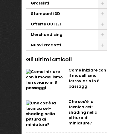
Grossisti
Stampanti 3D
Offerte OUTLET
Merchandising
Nuovi Prodotti
Gli ultimi articoli
Come iniziare con
il modellismo
ferroviario in 8
passaggi
Che cos’è la
tecnica cel-
shading nella
pittura di
miniature?