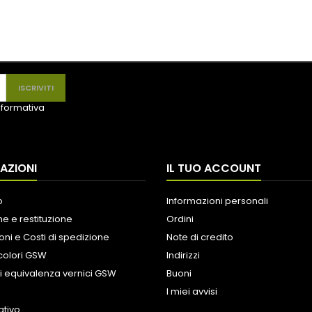
informativa
AZIONI
IL TUO ACCOUNT
o
Informazioni personali
e e restituzione
Ordini
oni e Costi di spedizione
Note di credito
colori GSW
Indirizzi
i equivalenza vernici GSW
Buoni
I miei avvisi
tivo