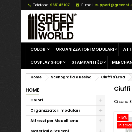
Telefono:
965145107
E-mail:
support@greenstu
A
(
C
A
add_circle_outline
((
De
No
dei
COLORI
ORGANIZZATORI MODULARI
ATT
COSPLAY SHOP
STAMPANTI 3D
MERCHAN
Home
Scenografia e Resina
Ciuffi d'Erba
Ciuffi
HOME
Colori
Ci sono 3
Organizzatori modulari
-15%
Attrezzi per Modellismo
In sald
Materiali e Stucchi