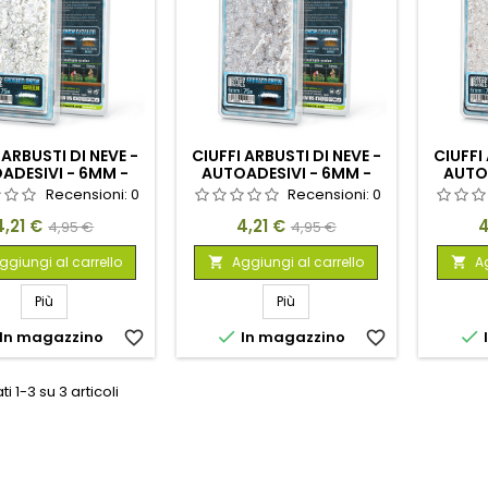
 ARBUSTI DI NEVE -
CIUFFI ARBUSTI DI NEVE -
CIUFFI
ADESIVI - 6MM -
AUTOADESIVI - 6MM -
AUTO
VERDE
MARRONE BRUCIATO
Recensioni:
0
Recensioni:
0
Prezzo
Prezzo
Prezzo
Prezzo
P
4,21 €
4,21 €
4
4,95 €
4,95 €
base
base
ggiungi al carrello
Aggiungi al carrello
Ag


Più
Più


In magazzino
favorite_border
In magazzino
favorite_border
ti 1-3 su 3 articoli