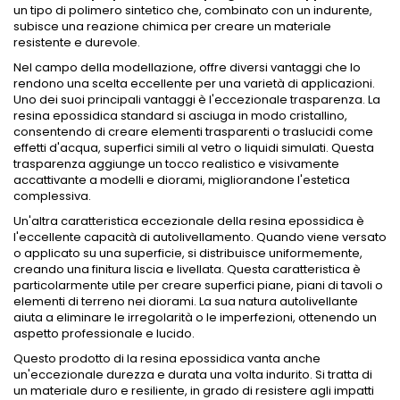
un tipo di polimero sintetico che, combinato con un indurente,
subisce una reazione chimica per creare un materiale
resistente e durevole.
Nel campo della modellazione, offre diversi vantaggi che lo
rendono una scelta eccellente per una varietà di applicazioni.
Uno dei suoi principali vantaggi è l'eccezionale trasparenza. La
resina epossidica standard si asciuga in modo cristallino,
consentendo di creare elementi trasparenti o traslucidi come
effetti d'acqua, superfici simili al vetro o liquidi simulati. Questa
trasparenza aggiunge un tocco realistico e visivamente
accattivante a modelli e diorami, migliorandone l'estetica
complessiva.
Un'altra caratteristica eccezionale della resina epossidica è
l'eccellente capacità di autolivellamento. Quando viene versato
o applicato su una superficie, si distribuisce uniformemente,
creando una finitura liscia e livellata. Questa caratteristica è
particolarmente utile per creare superfici piane, piani di tavoli o
elementi di terreno nei diorami. La sua natura autolivellante
aiuta a eliminare le irregolarità o le imperfezioni, ottenendo un
aspetto professionale e lucido.
Questo prodotto di la resina epossidica vanta anche
un'eccezionale durezza e durata una volta indurito. Si tratta di
un materiale duro e resiliente, in grado di resistere agli impatti