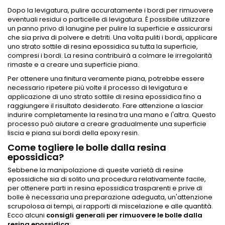
Dopo la levigatura, pulire accuratamente i bordi per rimuovere
eventuali residui o particelle di levigatura. È possibile utilizzare
un panno privo di lanugine per pulire la superficie e assicurarsi
che sia priva di polvere e detriti. Una volta puliti i bordi, applicare
uno strato sottile di resina epossidica su tutta la superficie,
compresi i bordi. La resina contribuirà a colmare le irregolarità
rimaste e a creare una superficie piana.
Per ottenere una finitura veramente piana, potrebbe essere
necessario ripetere più volte il processo di levigatura e
applicazione di uno strato sottile di resina epossidica fino a
raggiungere il risultato desiderato. Fare attenzione a lasciar
indurire completamente la resina tra una mano e l'altra. Questo
processo può aiutare a creare gradualmente una superficie
liscia e piana sui bordi della epoxy resin.
Come togliere le bolle dalla resina
epossidica?
Sebbene la manipolazione di queste varietà di resine
epossidiche sia di solito una procedura relativamente facile,
per ottenere parti in resina epossidica trasparenti e prive di
bolle è necessaria una preparazione adeguata, un'attenzione
scrupolosa ai tempi, ai rapporti di miscelazione e alle quantità.
Ecco alcuni
consigli generali per rimuovere le bolle dalla
resina epossidica
: