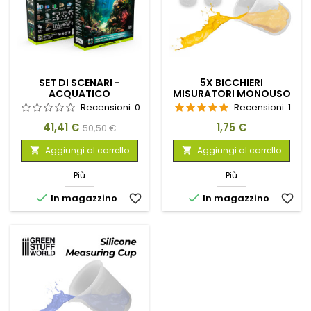
SET DI SCENARI -
5X BICCHIERI
ACQUATICO
MISURATORI MONOUSO
100ML
Recensioni:
0
Recensioni:
1
Prezzo
Prezzo
Prezzo
41,41 €
1,75 €
50,50 €
base
Aggiungi al carrello
Aggiungi al carrello


Più
Più


In magazzino
favorite_border
In magazzino
favorite_border