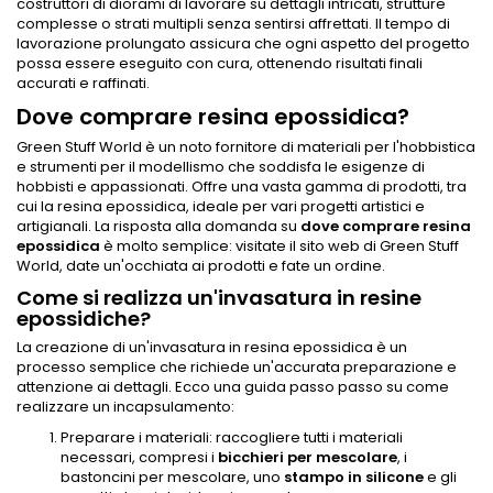
costruttori di diorami di lavorare su dettagli intricati, strutture
complesse o strati multipli senza sentirsi affrettati. Il tempo di
lavorazione prolungato assicura che ogni aspetto del progetto
possa essere eseguito con cura, ottenendo risultati finali
accurati e raffinati.
Dove comprare resina epossidica?
Green Stuff World è un noto fornitore di materiali per l'hobbistica
e strumenti per il modellismo che soddisfa le esigenze di
hobbisti e appassionati. Offre una vasta gamma di prodotti, tra
cui la resina epossidica, ideale per vari progetti artistici e
artigianali. La risposta alla domanda su
dove
comprare resina
epossidica
è molto semplice: visitate il sito web di Green Stuff
World, date un'occhiata ai prodotti e fate un ordine.
Come si realizza un'invasatura in resine
epossidiche?
La creazione di un'invasatura in resina epossidica è un
processo semplice che richiede un'accurata preparazione e
attenzione ai dettagli. Ecco una guida passo passo su come
realizzare un incapsulamento:
Preparare i materiali: raccogliere tutti i materiali
necessari, compresi i
bicchieri per mescolare
, i
bastoncini per mescolare, uno
stampo in silicone
e gli