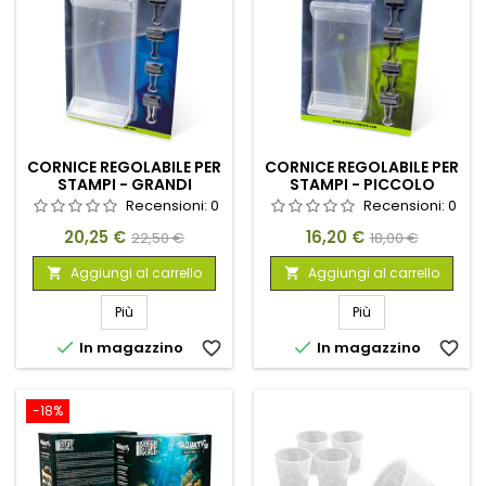
CORNICE REGOLABILE PER
CORNICE REGOLABILE PER
STAMPI - GRANDI
STAMPI - PICCOLO
Recensioni:
0
Recensioni:
0
Prezzo
Prezzo
Prezzo
Prezzo
20,25 €
16,20 €
22,50 €
18,00 €
base
base
Aggiungi al carrello
Aggiungi al carrello


Più
Più


In magazzino
favorite_border
In magazzino
favorite_border
-18%