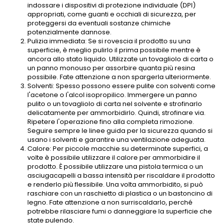
indossare i dispositivi di protezione individuale (DPI)
appropriati, come guanti e occhiali di sicurezza, per
proteggersi da eventuali sostanze chimiche
potenzialmente dannose.
Pulizia immediata: Se si rovescia il prodotto su una
superficie, è meglio pulirlo il prima possibile mentre è
ancora allo stato liquido. Utilizzate un tovagliolo di carta o
un panno monouso per assorbire quanta più resina
possibile. Fate attenzione a non spargerla ulteriormente.
Solventi: Spesso possono essere pulite con solventi come
l'acetone o l'alcol isopropilico. Immergere un panno
pulito o un tovagliolo di carta nel solvente e strofinarlo
delicatamente per ammorbidirlo. Quindi, strofinare via.
Ripetere l'operazione fino alla completa rimozione.
Seguire sempre le linee guida per la sicurezza quando si
usano i solventi e garantire una ventilazione adeguata.
Calore: Per piccole macchie su determinate superfici, a
volte è possibile utilizzare il calore per ammorbidire il
prodotto. È possibile utilizzare una pistola termica o un
asciugacapelli a bassa intensità per riscaldare il prodotto
e renderlo più flessibile. Una volta ammorbidito, si può
raschiare con un raschietto di plastica o un bastoncino di
legno. Fate attenzione a non surriscaldarlo, perché
potrebbe rilasciare fumi o danneggiare la superficie che
state pulendo.