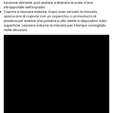
funzione vibrante, può aiutare a liberare le bolle d'aria
intrappolate nell'impasto.
Coprire e lasciare indurire: Dopo aver versato la miscela,
assicurarsi di coprirla con un coperchio o un involucro di
plastica per evitare che polvere e altri detriti si depositino sulla
superficie. Lasciare indurire la miscela per il tempo consigliato
nelle istruzioni.