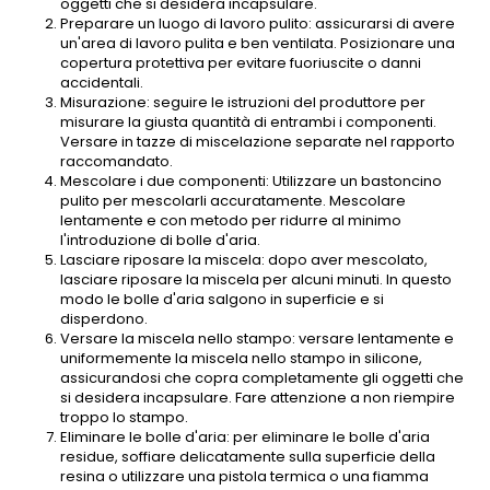
oggetti che si desidera incapsulare.
Preparare un luogo di lavoro pulito: assicurarsi di avere
un'area di lavoro pulita e ben ventilata. Posizionare una
copertura protettiva per evitare fuoriuscite o danni
accidentali.
Misurazione: seguire le istruzioni del produttore per
misurare la giusta quantità di entrambi i componenti.
Versare in tazze di miscelazione separate nel rapporto
raccomandato.
Mescolare i due componenti: Utilizzare un bastoncino
pulito per mescolarli accuratamente. Mescolare
lentamente e con metodo per ridurre al minimo
l'introduzione di bolle d'aria.
Lasciare riposare la miscela: dopo aver mescolato,
lasciare riposare la miscela per alcuni minuti. In questo
modo le bolle d'aria salgono in superficie e si
disperdono.
Versare la miscela nello stampo: versare lentamente e
uniformemente la miscela nello stampo in silicone,
assicurandosi che copra completamente gli oggetti che
si desidera incapsulare. Fare attenzione a non riempire
troppo lo stampo.
Eliminare le bolle d'aria: per eliminare le bolle d'aria
residue, soffiare delicatamente sulla superficie della
resina o utilizzare una pistola termica o una fiamma