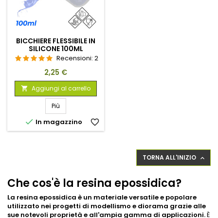
BICCHIERE FLESSIBILE IN
SILICONE 100ML
Recensioni:
2
Prezzo
2,25 €
Aggiungi al carrello

Più

In magazzino
favorite_border
TORNA ALL'INIZIO

Che cos'è la resina epossidica?
La resina epossidica è un materiale versatile e popolare
utilizzato nei progetti di modellismo e diorama grazie alle
sue notevoli proprietà e all'ampia gamma di applicazioni.
È