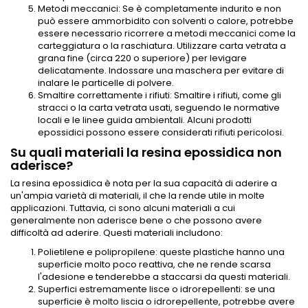
Metodi meccanici: Se è completamente indurito e non
può essere ammorbidito con solventi o calore, potrebbe
essere necessario ricorrere a metodi meccanici come la
carteggiatura o la raschiatura. Utilizzare carta vetrata a
grana fine (circa 220 o superiore) per levigare
delicatamente. Indossare una maschera per evitare di
inalare le particelle di polvere.
Smaltire correttamente i rifiuti: Smaltire i rifiuti, come gli
stracci o la carta vetrata usati, seguendo le normative
locali e le linee guida ambientali. Alcuni prodotti
epossidici possono essere considerati rifiuti pericolosi.
Su quali materiali la resina epossidica non
aderisce?
La resina epossidica è nota per la sua capacità di aderire a
un'ampia varietà di materiali, il che la rende utile in molte
applicazioni. Tuttavia, ci sono alcuni materiali a cui
generalmente non aderisce bene o che possono avere
difficoltà ad aderire. Questi materiali includono:
Polietilene e polipropilene: queste plastiche hanno una
superficie molto poco reattiva, che ne rende scarsa
l'adesione e tenderebbe a staccarsi da questi materiali.
Superfici estremamente lisce o idrorepellenti: se una
superficie è molto liscia o idrorepellente, potrebbe avere