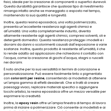
fisici, ideale per la creazione di componenti o superfici durevoli.
Questa durabilità garantisce che qualsiasi tipo di rivestimento
rimanga intatto anche se maneggiato o esposto nel tempo,
mantenendo la sua qualità e longevità.
Inoltre, questa resina epossidica, una volta polimerizzato,
presenta un'eccellente resistenza agli agenti chimici e
all'umidità. Una volta completamente indurito, diventa
altamente resistente agli agenti chimici, compresi solventi, oli e
detergenti domestici. Questa resistenza protegge i modelli e i
diorami da danni o scolorimenti causati dall'esposizione a varie
sostanze. Inoltre, questo prodotto è resistente all'umidità, il che
lo rende adatto ad applicazioni che richiedono il contatto con
l'acqua, come la creazione di giochi d'acqua, stagni o ruscelli
nei diorami.
È noto anche per la sua versatilità in termini di colorazione e
personalizzazione. Può essere facilmente tinto o pigmentato
con
coloranti per resine
, consentendo ai modellisti di ottenere
un'ampia gamma di effetti desiderati. Che si tratti di creare
paesaggi vivaci, replicare materiali specifici o aggiungere
tocchi artistici, la resina epossidica offre un mezzo versatile per
esprimere la creatività.
Inoltre, la
epoxy resin
offre un'ampia finestra di tempo di lavoro
prima di iniziare a polimerizzare. Ciò consente ai modellisti e ai