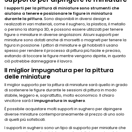
I supporti per la pittura di miniature sono strumenti che
aiutano a tenere e posizionare le figure in miniatura
durante la pittura.
Sono disponibili in diversi design e
realizzati in vari materiali, come il sughero, la plastica, il metallo
o persino la stampa 3D, e possono essere utilizzati per tenere
figure o miniature in diverse angolazioni. Alcuni supporti per
miniature sono dotati anche di morsetti o magneti per tenere la
figura in posizione. I pittori di miniature e gli hobbisti li usano
spesso per rendere il processo di pittura più facile e preciso,
evitando di toccare le figure mentre vengono dipinte, in quanto
ciò potrebbe danneggiare il lavoro.
Il miglior impugnatura per la pittura
delle miniature
Il miglior supporto per la pittura di miniature sarà quello in grado
di sostenere le figure durante le sessioni di pittura in modo
stabile, leggero e, soprattutto, molto economico. Il chiaro
vincitore sarà il
impugnatura in sughero
.
È possibile acquistare molti supporti in sughero per dipingere
diverse miniature contemporaneamente al prezzo di uno solo
di quelli più sofisticati.
I supporti in sughero sono un tipo di supporto per miniature che