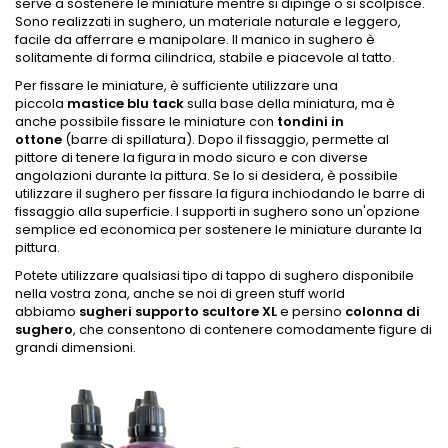
serve a sostenere le miniature mentre si dipinge o si scolpisce.
Sono realizzati in sughero, un materiale naturale e leggero,
facile da afferrare e manipolare. Il manico in sughero è
solitamente di forma cilindrica, stabile e piacevole al tatto.
Per fissare le miniature, è sufficiente utilizzare una
piccola
mastice blu tack
sulla base della miniatura, ma è
anche possibile fissare le miniature con
tondini in
ottone
(barre di spillatura). Dopo il fissaggio, permette al
pittore di tenere la figura in modo sicuro e con diverse
angolazioni durante la pittura. Se lo si desidera, è possibile
utilizzare il sughero per fissare la figura inchiodando le barre di
fissaggio alla superficie. I supporti in sughero sono un'opzione
semplice ed economica per sostenere le miniature durante la
pittura.
Potete utilizzare qualsiasi tipo di tappo di sughero disponibile
nella vostra zona, anche se noi di green stuff world
abbiamo
sugheri supporto scultore XL
e persino
colonna di
sughero
, che consentono di contenere comodamente figure di
grandi dimensioni.