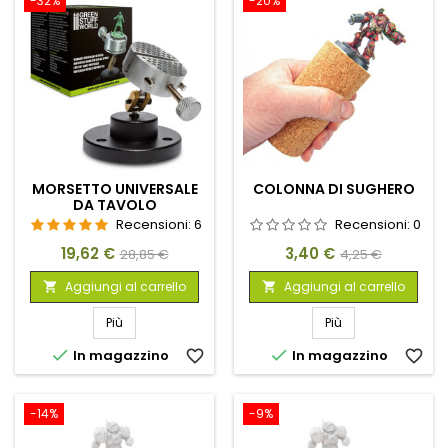
-32%
-20%
MORSETTO UNIVERSALE
COLONNA DI SUGHERO
DA TAVOLO
Recensioni:
6
Recensioni:
0
Prezzo
Prezzo
Prezzo
Prezzo
19,62 €
3,40 €
28,85 €
4,25 €
base
base
Aggiungi al carrello
Aggiungi al carrello


Più
Più


In magazzino
favorite_border
In magazzino
favorite_border
-14%
-9%