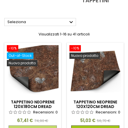
TAPPETINI

Seleziona
Visualizzati 1-16 su 41 articoli
-10%
-10%
Out-of-Stock
Nuovo prodotto
Nuovo prodotto
TAPPETINO NEOPRENE
TAPPETINO NEOPRENE
120X180CM DREAD
120X120CM DREAD
TRENCHES
TRENCHES
Recensioni:
0
Recensioni:
0
Prezzo
Prezzo
Prezzo
Prezzo
67,41 €
51,03 €
74,90 €
56,70 €
base
base