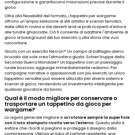
configurazione e garantiscono misurazioni precise durante il
gioco.
Oltre alla flessibilità del formato, i tappetini per wargame
offrono un'ampia selezione di stili artistici e scenari tematici,
dalle città in rovina e dai deserti aridi ai prati ricoperti d'erba e
alle tundre ghiacciate. Ciò ti consente di adattare l'ambiente di
gioco al background del tuo esercito o alla storia che vuoi
raccontare.
Giochi con un esercito Necron? Un campo di battaglia alieno
bruciato dal sole crea l'atmosfera giusta. Schieri truppe della
Seconda Guerra Mondiale? Un tappetino con un paesaggio
rurale boscoso aggiunge immediatamente realismo. Per
campagne narrative o appassionati con più eserciti, un unico
tappetino versatile può essere utilizzato per diversi sistemi e
scenari di gioco, rendendolo un investimento intelligente per
qualsiasi giocatore da tavolo.
Qual è il modo migliore per conservare o
trasportare un tappetino da gioco per
wargame?
La regola generale migliore è
arrotolare sempre la superficie
con il lato stampato rivolto verso l'esterno
. Questo aiuta a
evitare che i bordi si pieghino e protegge il disegno dalla
compressione. Utilizza un tubo di cartone resistente, una