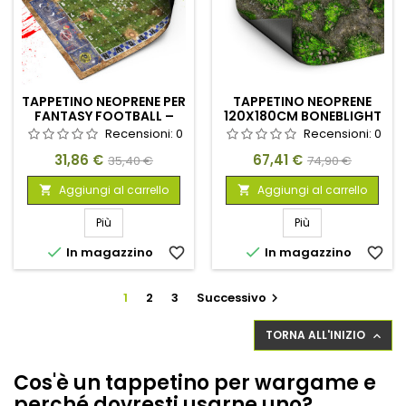
TAPPETINO NEOPRENE PER
TAPPETINO NEOPRENE
FANTASY FOOTBALL –
120X180CM BONEBLIGHT
BLOODGRASS PITCH
MARSH
Recensioni:
0
Recensioni:
0
Prezzo
Prezzo
Prezzo
Prezzo
31,86 €
67,41 €
35,40 €
74,90 €
base
base
Aggiungi al carrello
Aggiungi al carrello


Più
Più


In magazzino
favorite_border
In magazzino
favorite_border
1
2
3
Successivo

TORNA ALL'INIZIO

Cos'è un tappetino per wargame e
perché dovresti usarne uno?