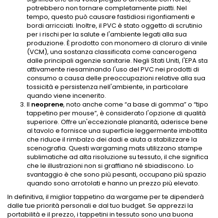
potrebbero non tornare completamente piatti. Nel
tempo, questo può causare fastidiosi rigonfiamenti e
bordi arricciati. Inoltre, il PVC è stato oggetto di scrutinio
per i rischi per la salute e l'ambiente legati alla sua
produzione. È prodotto con monomero di cloruro di vinile
(VCM), una sostanza classificata come cancerogena
dalle principali agenzie sanitarie. Negli Stati Uniti, l'EPA sta
attivamente riesaminando l'uso del PVC nei prodotti di
consumo a causa delle preoccupazioni relative alla sua
tossicità e persistenza nell'ambiente, in particolare
quando viene incenerito.
Il
neoprene
, noto anche come “a base di gomma” o “tipo
tappetino per mouse”, è considerato l'opzione di qualità
superiore. Offre un'eccezionale planarità, aderisce bene
al tavolo e fornisce una superficie leggermente imbottita
che riduce il rimbalzo dei dadi e aiuta a stabilizzare la
scenografia. Questi wargaming mats utilizzano stampe
sublimatiche ad alta risoluzione su tessuto, il che significa
che le illustrazioni non si graffiano né sbiadiscono. Lo
svantaggio è che sono più pesanti, occupano più spazio
quando sono arrotolati e hanno un prezzo più elevato.
In definitiva, il miglior tappetino da wargame per te dipenderà
dalle tue priorità personali e dal tuo budget. Se apprezzi la
portabilità e il prezzo, i tappetini in tessuto sono una buona