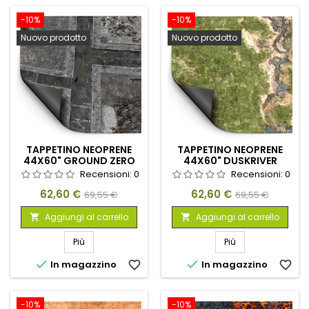
-10%
-10%
Nuovo prodotto
Nuovo prodotto
TAPPETINO NEOPRENE
TAPPETINO NEOPRENE
44X60" GROUND ZERO
44X60" DUSKRIVER
DISTRICT
MEADOWS
Recensioni:
0
Recensioni:
0
Prezzo
Prezzo
Prezzo
Prezzo
62,60 €
62,60 €
69,55 €
69,55 €
base
base
Aggiungi al carrello
Aggiungi al carrello


Più
Più


In magazzino
favorite_border
In magazzino
favorite_border
-10%
-10%