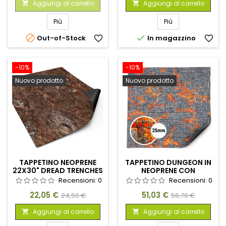
Aggiungi al carrello
Aggiungi al carrello


Più
Più


Out-of-Stock
favorite_border
In magazzino
favorite_border
-10%
-10%
Nuovo prodotto
Nuovo prodotto
TAPPETINO NEOPRENE
TAPPETINO DUNGEON IN
22X30" DREAD TRENCHES
NEOPRENE CON
(56X76CM)
PIASTRELLE 120X120CM
Recensioni:
0
Recensioni:
0
TESSERE DUNGEON
Prezzo
Prezzo
Prezzo
Prezzo
22,05 €
51,03 €
LAVAFORGE
24,50 €
56,70 €
base
base
Aggiungi al carrello
Aggiungi al carrello

