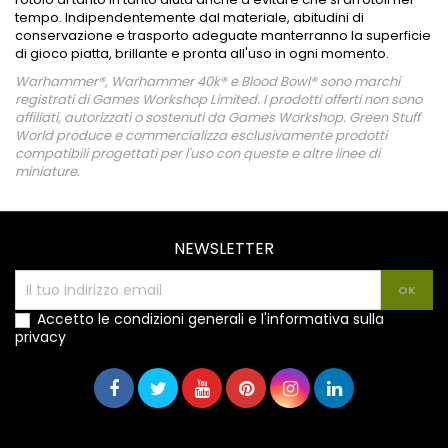
tempo. Indipendentemente dal materiale, abitudini di
conservazione e trasporto adeguate manterranno la superficie
di gioco piatta, brillante e pronta all'uso in ogni momento.
Warhammer®, Warhammer 40k® e Blood Bowl® sono marchi
registrati di Games Workshop Limited. I prodotti offerti non sono
affiliati, autorizzati o sostenuti da Games Workshop. Green Stuff
World produce e commercializza esclusivamente prodotti
compatibili progettati per l'uso con queste e altre linee di
miniature.
NEWSLETTER
Accetto le condizioni generali e l'informativa sulla
privacy