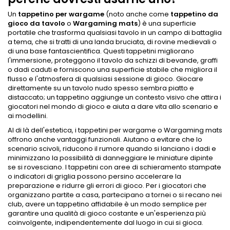
Un
tappetino per wargame
(noto anche come
tappetino da
gioco da tavolo
o
Wargaming mats
) è una superficie
portatile che trasforma qualsiasi tavolo in un campo di battaglia
a tema, che si tratti di una landa bruciata, di rovine medievali o
di una base fantascientifica. Questi tappetini migliorano
l'immersione, proteggono il tavolo da schizzi di bevande, graffi
o dadi caduti e forniscono una superficie stabile che migliora il
flusso e l'atmosfera di qualsiasi sessione di gioco. Giocare
direttamente su un tavolo nudo spesso sembra piatto e
distaccato; un tappetino aggiunge un contesto visivo che attira i
giocatori nel mondo di gioco e aiuta a dare vita allo scenario e
ai modellini.
Al di là dell'estetica, i tappetini per wargame o Wargaming mats
offrono anche vantaggi funzionali. Aiutano a evitare che lo
scenario scivoli, riducono il rumore quando si lanciano i dadi e
minimizzano la possibilità di danneggiare le miniature dipinte
se si rovesciano. I tappetini con aree di schieramento stampate
o indicatori di griglia possono persino accelerare la
preparazione e ridurre gli errori di gioco. Per i giocatori che
organizzano partite a casa, partecipano a tornei o si recano nei
club, avere un tappetino affidabile è un modo semplice per
garantire una qualità di gioco costante e un'esperienza più
coinvolgente, indipendentemente dal luogo in cui si gioca.