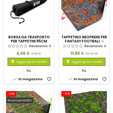
BORSA DA TRASPORTO
TAPPETINO NEOPRENE PER
PER TAPPETINI 85CM
FANTASY FOOTBALL –
HELLCORE PITCH
Recensioni:
0
Recensioni:
0
Prezzo
Prezzo
Prezzo
Prezzo
4,46 €
31,86 €
4,95 €
35,40 €
base
base
Aggiungi al carrello
Aggiungi al carrello


Più
Più


In magazzino
favorite_border
In magazzino
favorite_border
-10%
-10%
Nuovo prodotto