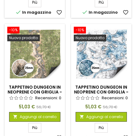
Più
Più


In magazzino
favorite_border
In magazzino
favorite_border
-10%
-10%
Nuovo prodotto
Nuovo prodotto
TAPPETINO DUNGEON IN
TAPPETINO DUNGEON IN
NEOPRENE CON GRIGLIA -
NEOPRENE CON GRIGLIA -
DUSKRIVER MEADOWS
BLIZZARD HOLLOWS
Recensioni:
0
Recensioni:
0
120×120CM
120×120CM
Prezzo
Prezzo
Prezzo
Prezzo
51,03 €
51,03 €
56,70 €
56,70 €
base
base
Aggiungi al carrello
Aggiungi al carrello


Più
Più