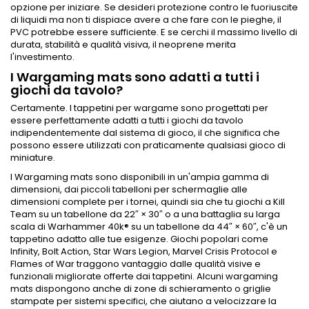
opzione per iniziare. Se desideri protezione contro le fuoriuscite
di liquidi ma non ti dispiace avere a che fare con le pieghe, il
PVC potrebbe essere sufficiente. E se cerchi il massimo livello di
durata, stabilità e qualità visiva, il neoprene merita
l'investimento.
I Wargaming mats sono adatti a tutti i
giochi da tavolo?
Certamente. I tappetini per wargame sono progettati per
essere perfettamente adatti a tutti i giochi da tavolo
indipendentemente dal sistema di gioco, il che significa che
possono essere utilizzati con praticamente qualsiasi gioco di
miniature.
I Wargaming mats sono disponibili in un'ampia gamma di
dimensioni, dai piccoli tabelloni per schermaglie alle
dimensioni complete per i tornei, quindi sia che tu giochi a Kill
Team su un tabellone da 22″ × 30″ o a una battaglia su larga
scala di Warhammer 40k® su un tabellone da 44″ × 60″, c'è un
tappetino adatto alle tue esigenze. Giochi popolari come
Infinity, Bolt Action, Star Wars Legion, Marvel Crisis Protocol e
Flames of War traggono vantaggio dalle qualità visive e
funzionali migliorate offerte dai tappetini. Alcuni wargaming
mats dispongono anche di zone di schieramento o griglie
stampate per sistemi specifici, che aiutano a velocizzare la