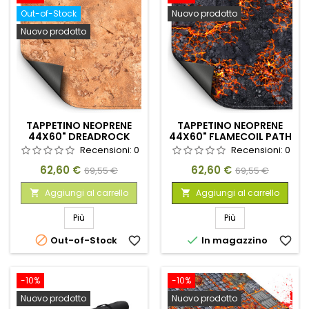
Out-of-Stock
Nuovo prodotto
Nuovo prodotto
TAPPETINO NEOPRENE
TAPPETINO NEOPRENE
44X60" DREADROCK
44X60" FLAMECOIL PATH
BADLANDS
Recensioni:
0
Recensioni:
0
Prezzo
Prezzo
Prezzo
Prezzo
62,60 €
62,60 €
69,55 €
69,55 €
base
base
Aggiungi al carrello
Aggiungi al carrello


Più
Più


Out-of-Stock
favorite_border
In magazzino
favorite_border
-10%
-10%
Nuovo prodotto
Nuovo prodotto