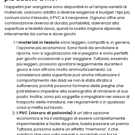
I tappetini per wargame sono disponibili in un'ampia varietà di
materiali, ciascuno adatto a diverse esigenze e budget. I tipi più
comuni sono il tessuto, il PVC e il neoprene. Ognuno offre una
combinazione diversa di durata, portabilità, aderenza alla
superficie e fedeltà visiva, quindi la scelta migliore dipende
interamente da come e dove giochi.
I
materiali in tessuto
sono leggeri, compatti e, in genere,
l'opzione più economica. Sono facili da arrotolare e
riporre, non si sgualciscono né si piegano e sono perfetti
per giochi occasionali o per viaggiare. Tuttavia, essendo
più leggeri, possono spostarsi leggermente durante il
gioco e non offrono molto ammortizzamento. La
consistenza della superficie può anche influenzare il
comportamento dei dadi se non è stata stirata a
sufficienza, poiché possono formarsi delle pieghe che
potrebbero impedire alla scenografia di rimanere al suo
posto. Inoltre, sono più soggette a impigliarsi nei vassoi di
trasporto delle miniature, nei regolamenti o in qualsiasi
cosa si metta sul tavolo.
Il
PVC (cloruro di polivinile)
è un'altra opzione
economica e ha il vantaggio di essere completamente
impermeabile e facile da pulire, basta passare un panno.
Tuttavia, possono subire un effetto “memoria”, il che
significa che una volta piegati o arrotolati con forza,