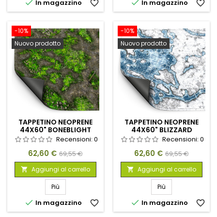


In magazzino
favorite_border
In magazzino
favorite_border
-10%
-10%
Nuovo prodotto
Nuovo prodotto
TAPPETINO NEOPRENE
TAPPETINO NEOPRENE
44X60" BONEBLIGHT
44X60" BLIZZARD
MARSH
HOLLOWS
Recensioni:
0
Recensioni:
0
Prezzo
Prezzo
Prezzo
Prezzo
62,60 €
62,60 €
69,55 €
69,55 €
base
base
Aggiungi al carrello
Aggiungi al carrello


Più
Più


In magazzino
favorite_border
In magazzino
favorite_border