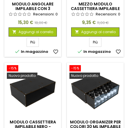
MODULO ANGOLARE
MEZZO MODULO
IMPILABILE CON 3
CASSETTIERA IMPILABILE
CASSETTI - NERO
CON 2 CASSETTI
Recensioni:
0
Recensioni:
0
VERTICALI - NERO
Prezzo
Prezzo
Prezzo
Prezzo
15,30 €
9,35 €
18,00 €
11,00 €
base
base
Aggiungi al carrello
Aggiungi al carrello


Più
Più


In magazzino
favorite_border
In magazzino
favorite_border
-15%
-15%
Nuovo prodotto
Nuovo prodotto
MODULO CASSETTIERA
MODULO ORGANIZER PER
IMPILABILE NERO -
COLORI 30 ML IMPILABILE