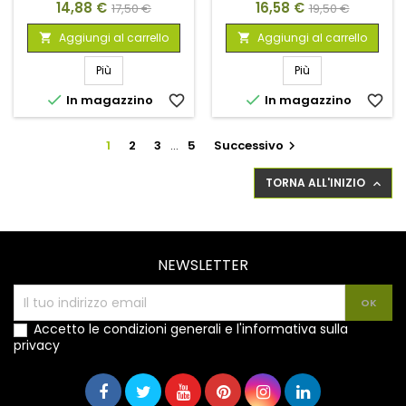
Prezzo
Prezzo
Prezzo
Prezzo
14,88 €
16,58 €
17,50 €
19,50 €
base
base
Aggiungi al carrello
Aggiungi al carrello


Più
Più


In magazzino
favorite_border
In magazzino
favorite_border
1
2
3
…
5
Successivo

TORNA ALL'INIZIO

NEWSLETTER
Accetto le condizioni generali e l'informativa sulla
privacy