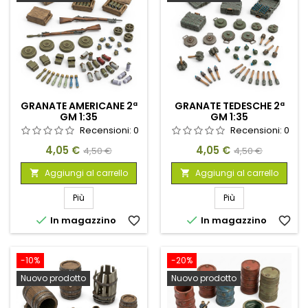
GRANATE AMERICANE 2ª
GRANATE TEDESCHE 2ª
GM 1:35
GM 1:35
Recensioni:
0
Recensioni:
0
Prezzo
Prezzo
Prezzo
Prezzo
4,05 €
4,05 €
4,50 €
4,50 €
base
base
Aggiungi al carrello
Aggiungi al carrello


Più
Più


In magazzino
favorite_border
In magazzino
favorite_border
-10%
-20%
Nuovo prodotto
Nuovo prodotto