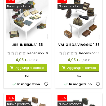
-10%
-10%
Nuovo prodotto
Nuovo prodotto
LIBRI IN RESINA 1:35
VALIGIE DA VIAGGIO 1:35
Recensioni:
0
Recensioni:
0
Prezzo
Prezzo
Prezzo
Prezzo
4,05 €
4,95 €
4,50 €
5,50 €
base
base
Aggiungi al carrello
Aggiungi al carrello


Più
Più


In magazzino
favorite_border
In magazzino
favorite_border
-10%
-10%
Nuovo prodotto
Nuovo prodotto