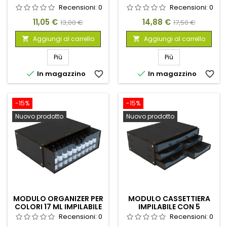
VUOTO
E MAGNETIZZATO - NERO
Recensioni:
0
Recensioni:
0
Prezzo
Prezzo
Prezzo
Prezzo
11,05 €
14,88 €
13,00 €
17,50 €
base
base
Aggiungi al carrello
Aggiungi al carrello


Più
Più


In magazzino
favorite_border
In magazzino
favorite_border
-15%
-15%
Nuovo prodotto
Nuovo prodotto
MODULO ORGANIZER PER
MODULO CASSETTIERA
COLORI 17 ML IMPILABILE
IMPILABILE CON 5
E MAGNETIZZATO - NERO
CASSETTI ORIZZONTALI E
Recensioni:
0
Recensioni:
0
DIVISORI - NERO