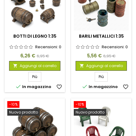
BOTTI DI LEGNO 1:35
BARILI METALLICI 1:35
Recensioni:
0
Recensioni:
0
Prezzo
Prezzo
Prezzo
Prezzo
6,26 €
5,56 €
6,95 €
6,95 €
base
base
Aggiungi al carrello
Aggiungi al carrello


Più
Più


In magazzino
favorite_border
In magazzino
favorite_border
-10%
-10%
Nuovo prodotto
Nuovo prodotto