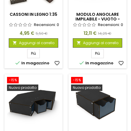
CASSONI IN LEGNO 1:35
MODULO ANGOLARE
IMPILABILE - VUOTO -
NERO
Recensioni:
0
Recensioni:
0
Prezzo
Prezzo
Prezzo
Prezzo
4,95 €
12,11 €
5,50 €
14,25 €
base
base
Aggiungi al carrello
Aggiungi al carrello


Più
Più


In magazzino
favorite_border
In magazzino
favorite_border
-15%
-15%
Nuovo prodotto
Nuovo prodotto