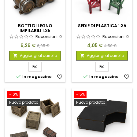
BOTTI DI LEGNO
SEDIE DI PLASTICA 1:35
IMPILABILI 1:35
Recensioni:
0
Recensioni:
0
Prezzo
Prezzo
Prezzo
Prezzo
6,26 €
4,05 €
6,95 €
4,50 €
base
base
Aggiungi al carrello
Aggiungi al carrello


Più
Più


In magazzino
favorite_border
In magazzino
favorite_border
-10%
-15%
Nuovo prodotto
Nuovo prodotto