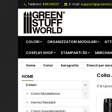
Telefono:
965145107
E-mail:
support@greenstu
A
(
C
A
add_circle_outline
((
De
No
dei
COLORI
ORGANIZZATORI MODULARI
ATT
COSPLAY SHOP
STAMPANTI 3D
MERCHAN
Home
Colori
Aerografia
Stencil per aer
Colla
HOME
Colori
C'è 1 pro
Colori Modellismo
Vernici flessibili
Colori Supplementari