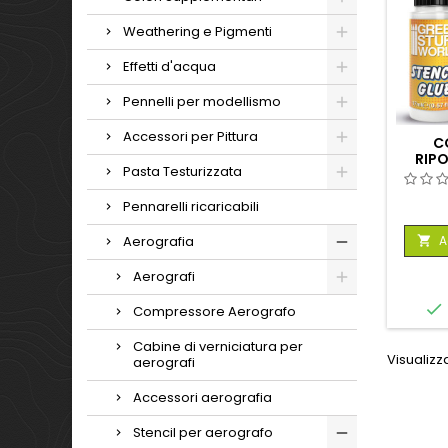
Weathering e Pigmenti
Effetti d'acqua
Pennelli per modellismo
Accessori per Pittura
C
RIPO
Pasta Testurizzata
Pennarelli ricaricabili
A
Aerografia

Aerografi

Compressore Aerografo
Cabine di verniciatura per
Visualizzat
aerografi
Accessori aerografia
Stencil per aerografo