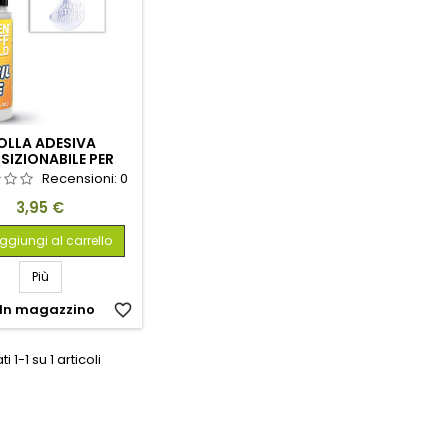
OLLA ADESIVA
SIZIONABILE PER
STENCIL
Recensioni:
0
Prezzo
3,95 €
ggiungi al carrello
Più
In magazzino
favorite_border
i 1-1 su 1 articoli