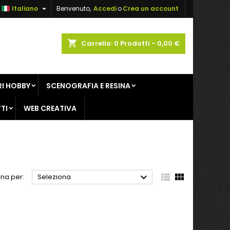

Italiano
Benvenuto,
Accedi
o
Crea un account
×
×
×
×
shopping_cart
Carrello:
0
Prodotti - 0,00 €
sta
I HOBBY
SCENOGRAFIA E RESINA
)
i
TI
WEB CREATIVA
i



na per:
Seleziona