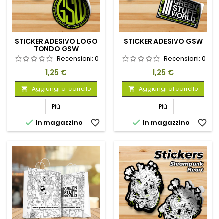
STICKER ADESIVO LOGO
STICKER ADESIVO GSW
TONDO GSW
Recensioni:
0
Recensioni:
0
Prezzo
Prezzo
1,25 €
1,25 €
Aggiungi al carrello
Aggiungi al carrello


Più
Più


In magazzino
favorite_border
In magazzino
favorite_border