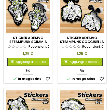
STICKER ADESIVO
STICKER ADESIVO
STEAMPUNK SCIMMIA
STEAMPUNK COCCINELLA
GSW
GSW
Recensioni:
0
Recensioni:
0
Prezzo
Prezzo
1,25 €
1,25 €
Aggiungi al carrello
Aggiungi al carrello


Più
Più


In magazzino
favorite_border
In magazzino
favorite_border