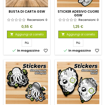
BUSTA DI CARTA GSW
STICKER ADESIVO CUORE
GSW
Recensioni:
0
Recensioni:
0
Prezzo
Prezzo
0,55 €
1,25 €
Aggiungi al carrello
Aggiungi al carrello


Più
Più


In magazzino
favorite_border
In magazzino
favorite_border