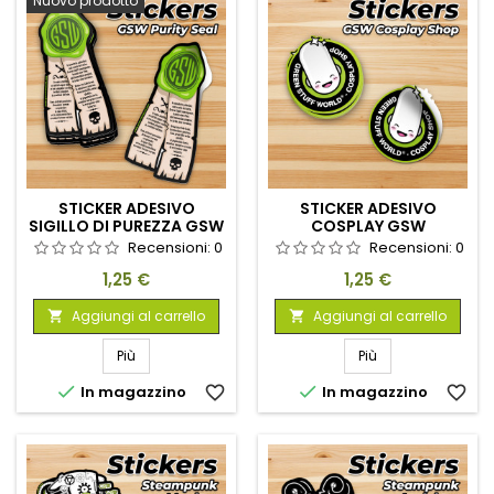
Nuovo prodotto
STICKER ADESIVO
STICKER ADESIVO
SIGILLO DI PUREZZA GSW
COSPLAY GSW
Recensioni:
0
Recensioni:
0
Prezzo
Prezzo
1,25 €
1,25 €
Aggiungi al carrello
Aggiungi al carrello


Più
Più


In magazzino
favorite_border
In magazzino
favorite_border