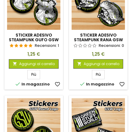
STICKER ADESIVO
STICKER ADESIVO
STEAMPUNK GUFO GSW
STEAMPUNK RANA GSW
Recensioni:
1
Recensioni:
0
Prezzo
Prezzo
1,25 €
1,25 €
Aggiungi al carrello
Aggiungi al carrello


Più
Più


In magazzino
favorite_border
In magazzino
favorite_border