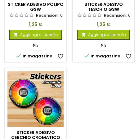
STICKER ADESIVO POLIPO
STICKER ADESIVO
GSW
TESCHIO GSW
Recensioni:
0
Recensioni:
0
Prezzo
Prezzo
1,25 €
1,25 €
Aggiungi al carrello
Aggiungi al carrello


Più
Più


In magazzino
favorite_border
In magazzino
favorite_border
STICKER ADESIVO
CERCHIO CROMATICO