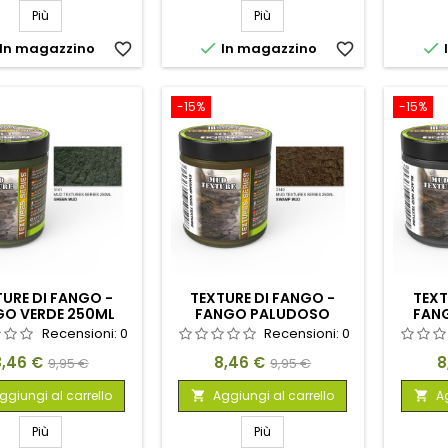
Più
Più


In magazzino
favorite_border
In magazzino
favorite_border
-15%
-15%
URE DI FANGO -
TEXTURE DI FANGO -
TEXT
GO VERDE 250ML
FANGO PALUDOSO
FAN
250ML
Recensioni:
0
Recensioni:
0
rezzo
Prezzo
Prezzo
Prezzo
P
8,46 €
8,46 €
8
9,95 €
9,95 €
base
base
ggiungi al carrello
Aggiungi al carrello
Ag


Più
Più