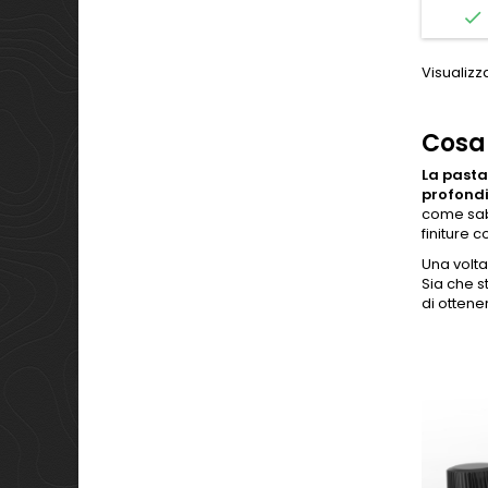

Visualizza
Cosa 
La pasta
profondi
come sabb
finiture 
Una volta
Sia che s
di ottene