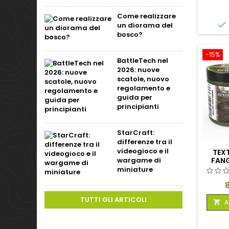
Come realizzare

un diorama del
bosco?
-15%
BattleTech nel
2026: nuove
scatole, nuovo
regolamento e
guida per
principianti
StarCraft:
differenze tra il
videogioco e il
TEXT
wargame di
FAN
miniature
P
TUTTI GLI ARTICOLI
A
