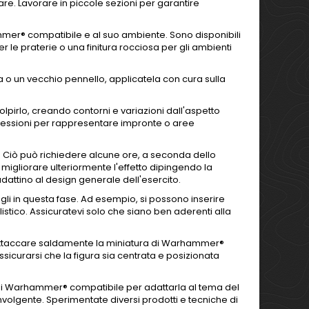
e. Lavorare in piccole sezioni per garantire
ammer® compatibile e al suo ambiente. Sono disponibili
r le praterie o una finitura rocciosa per gli ambienti
 o un vecchio pennello, applicatela con cura sulla
olpirlo, creando contorni e variazioni dall'aspetto
pressioni per rappresentare impronte o aree
. Ciò può richiedere alcune ore, a seconda dello
 migliorare ulteriormente l'effetto dipingendo la
 adattino al design generale dell'esercito.
gli in questa fase. Ad esempio, si possono inserire
listico. Assicuratevi solo che siano ben aderenti alla
uò attaccare saldamente la miniatura di Warhammer®
Assicurarsi che la figura sia centrata e posizionata
di Warhammer® compatibile per adattarla al tema del
volgente. Sperimentate diversi prodotti e tecniche di