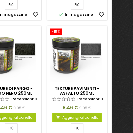
Più
Più

In magazzino
favorite_border
In magazzino
favorite_border
-15%
URE DI FANGO -
TEXTURE PAVIMENTI -
GO NERO 250ML
ASFALTO 250ML
Recensioni:
0
Recensioni:
0
rezzo
Prezzo
Prezzo
Prezzo
,46 €
8,46 €
9,95 €
9,95 €
base
base
giungi al carrello
Aggiungi al carrello

Più
Più