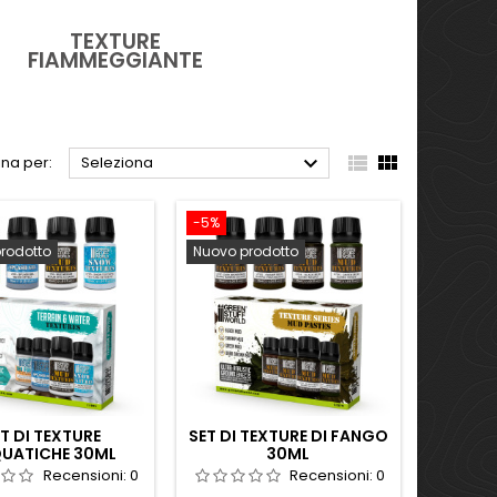
TEXTURE
FIAMMEGGIANTE



na per:
Seleziona
-5%
rodotto
Nuovo prodotto
T DI TEXTURE
SET DI TEXTURE DI FANGO
UATICHE 30ML
30ML
Recensioni:
0
Recensioni:
0