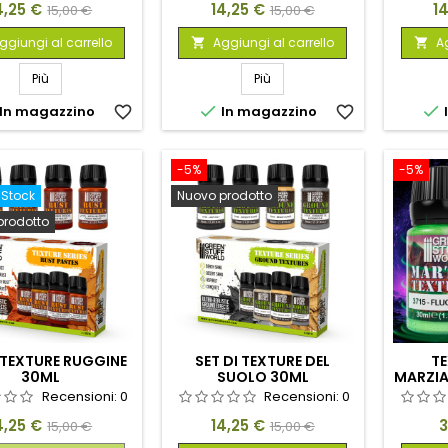
rezzo
Prezzo
Prezzo
Prezzo
P
4,25 €
14,25 €
1
15,00 €
15,00 €
base
base
ggiungi al carrello
Aggiungi al carrello
Ag


Più
Più


In magazzino
favorite_border
In magazzino
favorite_border
-5%
-5%
-Stock
Nuovo prodotto
prodotto
I TEXTURE RUGGINE
SET DI TEXTURE DEL
TE
30ML
SUOLO 30ML
MARZIA
Recensioni:
0
Recensioni:
0
rezzo
Prezzo
Prezzo
Prezzo
P
4,25 €
14,25 €
3
15,00 €
15,00 €