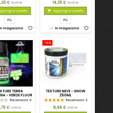
rezzo
Prezzo
Prezzo
Prezzo
4,25 €
14,25 €
15,00 €
15,00 €
base
base
giungi al carrello
Aggiungi al carrello

Più
Più

In magazzino
favorite_border
In magazzino
favorite_border
-15%
XTURE TERRA
TEXTURE NEVE - SNOW
NA - VERDE FLUOR
250ML
30ML
Recensioni:
0
Recensioni:
2
rezzo
Prezzo
Prezzo
Prezzo
,75 €
8,46 €
3,95 €
9,95 €