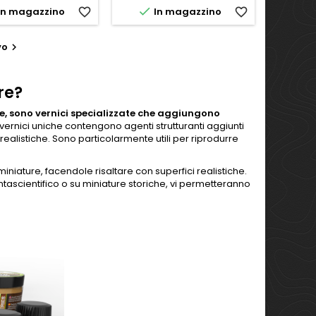

In magazzino
favorite_border
In magazzino
favorite_border
vo

re?
e, sono vernici specializzate che aggiungono
ernici uniche contengono agenti strutturanti aggiunti
realistiche. Sono particolarmente utili per riprodurre
 miniature, facendole risaltare con superfici realistiche.
tascientifico o su miniature storiche, vi permetteranno