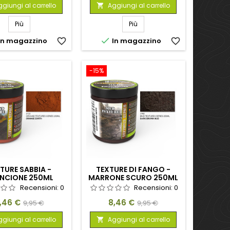
base
base
giungi al carrello
Aggiungi al carrello

Più
Più

In magazzino
favorite_border
In magazzino
favorite_border
-15%
TURE SABBIA -
TEXTURE DI FANGO -
NCIONE 250ML
MARRONE SCURO 250ML
Recensioni:
0
Recensioni:
0
rezzo
Prezzo
Prezzo
Prezzo
,46 €
8,46 €
9,95 €
9,95 €
base
base
giungi al carrello
Aggiungi al carrello
