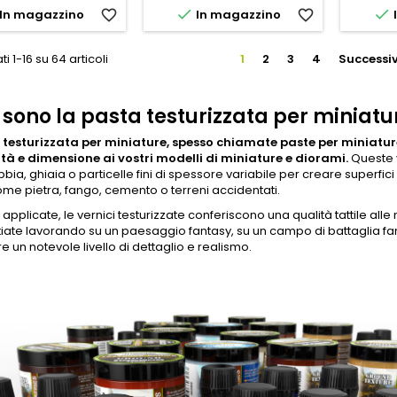


In magazzino
favorite_border
In magazzino
favorite_border
ti 1-16 su 64 articoli
1
2
3
4
Successi
sono la pasta testurizzata per miniatu
 testurizzata per miniature, spesso chiamate paste per miniatur
tà e dimensione ai vostri modelli di miniature e diorami.
Queste v
ia, ghiaia o particelle fini di spessore variabile per creare superfici 
come pietra, fango, cemento o terreni accidentati.
 applicate, le vernici testurizzate conferiscono una qualità tattile alle
tiate lavorando su un paesaggio fantasy, su un campo di battaglia fan
re un notevole livello di dettaglio e realismo.