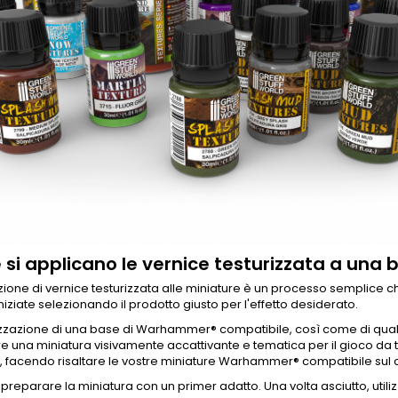
si applicano le vernice testurizzata a un
zione di vernice testurizzata alle miniature è un processo semplice c
Iniziate selezionando il prodotto giusto per l'effetto desiderato.
izzazione di una base di Warhammer® compatibile, così come di quals
e una miniatura visivamente accattivante e tematica per il gioco da
, facendo risaltare le vostre miniature Warhammer® compatibile sul 
a preparare la miniatura con un primer adatto. Una volta asciutto, util