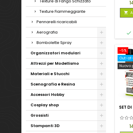
Texture di Fango Schizzato
P
1
Texture Fiammeggiante
A

Pennarelli ricaricabili
Aerografia

Bombolette Spray
-5%
Organizzatori modulari
Out-of
Attrezzi per Modellismo
Nuovo 
Materiali e Stucchi
Scenografia e Resina
Accessori Hobby
Cosplay shop
SET D
Grossisti
Stampanti 3D
P
1