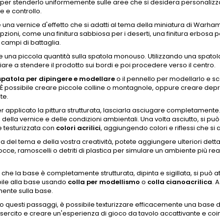
per stenderlo uniformemente sulle aree che si desidera personalizzar
e e controllo.
 una vernice d'effetto che si adatti al tema della miniatura di Warh
pzioni, come una finitura sabbiosa per i deserti, una finitura erbosa pe
i campi di battaglia.
una piccola quantità sulla spatola monouso. Utilizzando una spatola
ziare a stendere il prodotto sui bordi e poi procedere verso il centro.
spatola per dipingere e modellare
o il pennello per modellarlo e sc
 È possibile creare piccole colline o montagnole, oppure creare de
te.
 applicato la pittura strutturata, lasciarla asciugare completamente
della vernice e delle condizioni ambientali. Una volta asciutto, si può
e testurizzata con
colori acrilici
, aggiungendo colori e riflessi che si
 del tema e della vostra creatività, potete aggiungere ulteriori detta
occe, ramoscelli o detriti di plastica per simulare un ambiente più rea
 che la base è completamente strutturata, dipinta e sigillata, si p
ile alla base usando
colla per modellismo
o
colla cianoacrilica
. 
ente sulla base.
 questi passaggi, è possibile texturizzare efficacemente una base 
sercito e creare un'esperienza di gioco da tavolo accattivante e coin