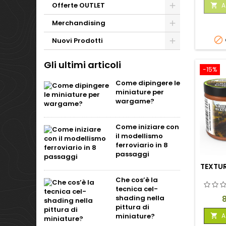
Offerte OUTLET
A

Merchandising

Nuovi Prodotti
Gli ultimi articoli
-15%
Come dipingere le
miniature per
wargame?
Come iniziare con
il modellismo
ferroviario in 8
passaggi
TEXTUR
Che cos’è la
tecnica cel-
P
shading nella
pittura di
A
miniature?
