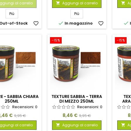
base
base
ggiungi al carrello
Aggiungi al carrello
Ag


Più
Più


Out-of-Stock
favorite_border
In magazzino
favorite_border
-15%
-15%
E - SABBIA CHIARA
TEXTURE SABBIA - TERRA
TEX
250ML
DI MEZZO 250ML
ARA
Recensioni:
0
Recensioni:
0
rezzo
Prezzo
Prezzo
Prezzo
P
8,46 €
8,46 €
8
9,95 €
9,95 €
base
base
ggiungi al carrello
Aggiungi al carrello
Ag

