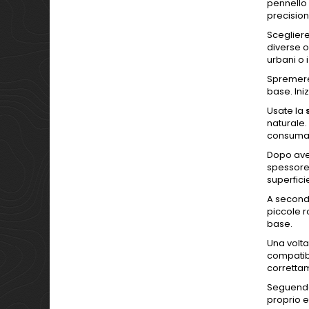
pennello 
precision
Scegliere
diverse o
urbani o 
Spremere 
base. Ini
Usate la
naturale.
consuma
Dopo aver
spessore 
superfici
A seconda
piccole r
base.
Una volta
compatib
correttam
Seguendo
proprio e