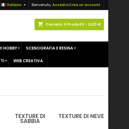

Italiano
Benvenuto,
Accedi
o
Crea un account
×
×
×
×
shopping_cart
Carrello:
0
Prodotti - 0,00 €
sta
I HOBBY
SCENOGRAFIA E RESINA
)
i
TI
WEB CREATIVA
i
TEXTURE DI
TEXTURE DI NEVE
SABBIA