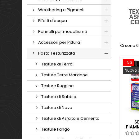
Weathering e Pigmenti
TEX
AS
Effetti d'acqua
CE
Pennelli per modellismo
Accessori per Pittura
Ci sono 6
Pasta Testurizzata
-5%
Texture di Terra
Nuovo 
Texture Terre Marziane
Texture Ruggine
Texture di Sabbia
Texture di Neve
Texture di Asfalto e Cemento
S
FIAM
Texture Fango