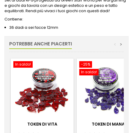
Set di dadi RPG progettati da Green Stuff World per wargaming
e giochi da tavola con un design estetico e un peso e tatto
equilibrati.
Rendi più vivaci i tuoi giochi con questi dadi!
Contiene:
36 dadi a sei facce 12mm
POTREBBE ANCHE PIACERTI
<
>
In saldo!
-25%
In saldo!
TOKEN DI VITA
TOKEN DI MANA