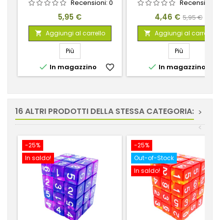
Recensioni:
0
Recensioni:
Prezzo
Prezzo
Prezzo
5,95 €
4,46 €
5,95 €
base
Aggiungi al carrello
Aggiungi al carrello


Più
Più


In magazzino
favorite_border
In magazzino
favorite_
16 ALTRI PRODOTTI DELLA STESSA CATEGORIA:
>
<
-25%
-25%
In saldo!
Out-of-Stock
In saldo!