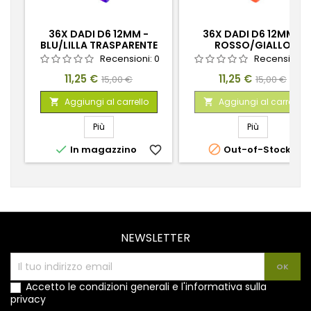
36X DADI D6 12MM -
36X DADI D6 12MM -
BLU/LILLA TRASPARENTE
ROSSO/GIALLO
TRASPARENTE
Recensioni:
0
Recensioni:
Prezzo
Prezzo
Prezzo
Prezzo
11,25 €
11,25 €
15,00 €
15,00 €
base
base
Aggiungi al carrello
Aggiungi al carrello


Più
Più


In magazzino
favorite_border
Out-of-Stock
favorite_
NEWSLETTER
Accetto le condizioni generali e l'informativa sulla
privacy