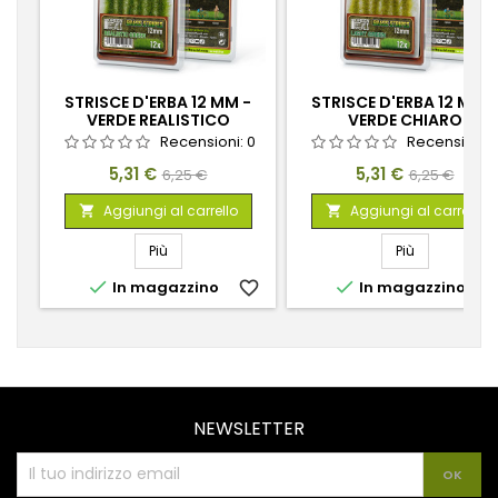
STRISCE D'ERBA 12 MM -
STRISCE D'ERBA 12 MM -
VERDE REALISTICO
VERDE CHIARO
Recensioni:
0
Recensioni:
Prezzo
Prezzo
Prezzo
Prezzo
5,31 €
5,31 €
6,25 €
6,25 €
base
base
Aggiungi al carrello
Aggiungi al carrello


Più
Più


In magazzino
favorite_border
In magazzino
favorite_
NEWSLETTER