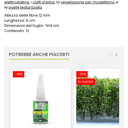
elettrostatica
, i
ciuffi d'erba
, la
vegetazione per modellismo
e
le
paste testurizzata
.
Altezza delle fibre 12 mm
Lunghezza: 6 cm
Dimensioni del foglio: 7x14 cm
Contenuto: 12
POTREBBE ANCHE PIACERTI
<
>
-18%
-10%
In saldo!