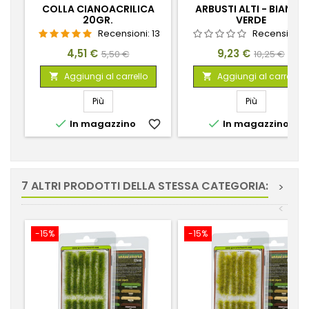
COLLA CIANOACRILICA
ARBUSTI ALTI - BIANCO
20GR.
VERDE
Recensioni:
13
Recensioni:
Prezzo
Prezzo
Prezzo
Prezzo
4,51 €
9,23 €
5,50 €
10,25 €
base
base
Aggiungi al carrello
Aggiungi al carrello


Più
Più


In magazzino
favorite_border
In magazzino
favorite_
7 ALTRI PRODOTTI DELLA STESSA CATEGORIA:
>
<
-15%
-15%