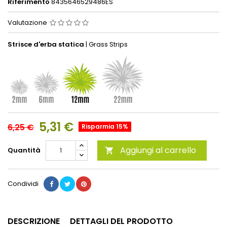
Riferimento
8435646529486ES
Valutazione
Strisce d'erba statica
| Grass Strips
5,31 €
6,25 €
Risparmia 15%
Aggiungi al carrello
Quantità

Condividi
DESCRIZIONE
DETTAGLI DEL PRODOTTO