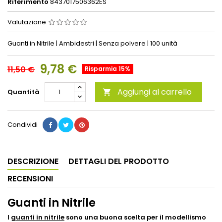
Riferimento
8437017506362ES
Valutazione
Guanti in Nitrile | Ambidestri | Senza polvere | 100 unità
9,78 €
11,50 €
Risparmia 15%
Aggiungi al carrello
Quantità

Condividi
DESCRIZIONE
DETTAGLI DEL PRODOTTO
RECENSIONI
Guanti in Nitrile
I
guanti in nitrile
sono una buona scelta per il modellismo