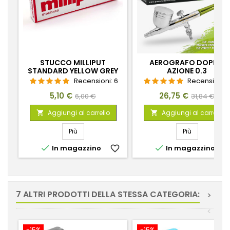
STUCCO MILLIPUT
AEROGRAFO DOPPIA
STANDARD YELLOW GREY
AZIONE 0.3
Recensioni:
6
Recensioni:
Prezzo
Prezzo
Prezzo
Prezzo
5,10 €
26,75 €
6,00 €
31,84 €
base
base
Aggiungi al carrello
Aggiungi al carrello


Più
Più


In magazzino
favorite_border
In magazzino
favorite_
7 ALTRI PRODOTTI DELLA STESSA CATEGORIA:
>
<
-15%
-15%