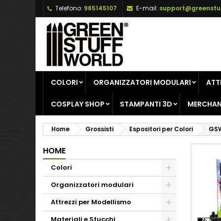
Telefono:
965145107
E-mail:
support@greenstu
A
C
A
add_circle_outline
De
No
dei
COLORI
ORGANIZZATORI MODULARI
ATT
COSPLAY SHOP
STAMPANTI 3D
MERCHAN
Home
Grossisti
Espositori per Colori
GSW
HOME
Colori
Organizzatori modulari
Attrezzi per Modellismo
Materiali e Stucchi