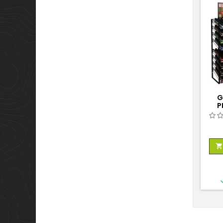
G
P
T
