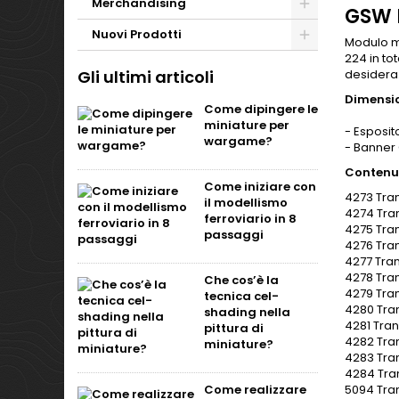
Merchandising
GSW E
Nuovi Prodotti
Modulo me
224 in tot
Gli ultimi articoli
desidera
Dimensio
Come dipingere le
miniature per
- Esposi
wargame?
- Banner
Contenu
Come iniziare con
4273 Tra
il modellismo
4274 Tr
ferroviario in 8
4275 Tr
passaggi
4276 Tra
4277 Tra
4278 Tra
Che cos’è la
4279 Tra
tecnica cel-
4280 Tr
shading nella
4281 Tra
pittura di
4282 Tra
miniature?
4283 Tr
4284 Tra
Come realizzare
5094 Tra