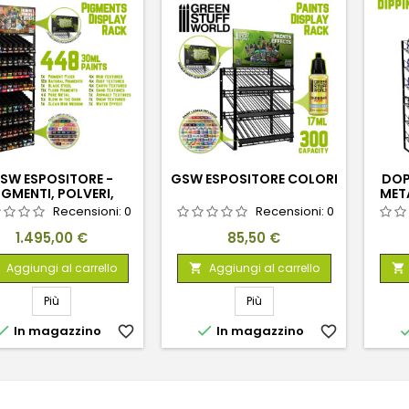
SW ESPOSITORE -
GSW ESPOSITORE COLORI
DOP
IGMENTI, POLVERI,
MET
EXTURE ED EFFETTI
Recensioni:
0
Recensioni:
0
Prezzo
Prezzo
1.495,00 €
85,50 €
Aggiungi al carrello
Aggiungi al carrello


Più
Più


In magazzino
favorite_border
In magazzino
favorite_border