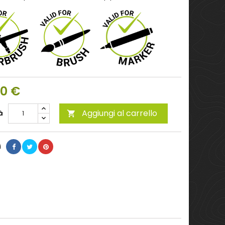
00 €
Aggiungi al carrello
à

i