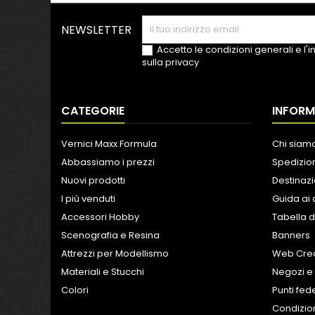
NEWSLETTER
Accetto le condizioni generali e l'
sulla privacy
CATEGORIE
INFORM
Vernici Maxx Formula
Chi siam
Abbassiamo i prezzi
Spedizion
Nuovi prodotti
Destinazi
I più venduti
Guida ai 
Accessori Hobby
Tabella d
Scenografia e Resina
Banners
Attrezzi per Modellismo
Web Crea
Materiali e Stucchi
Negozi e 
Colori
Punti fed
Condizion