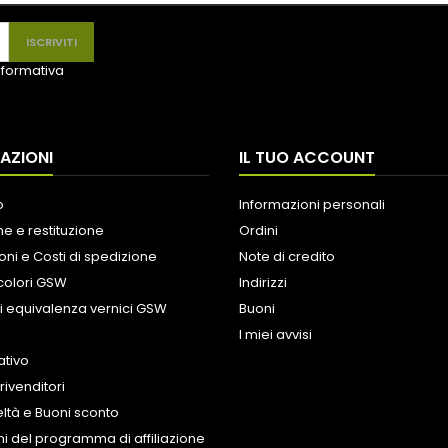
informativa
AZIONI
IL TUO ACCOUNT
o
Informazioni personali
e e restituzione
Ordini
oni e Costi di spedizione
Note di credito
colori GSW
Indirizzi
i equivalenza vernici GSW
Buoni
I miei avvisi
tivo
rivenditori
eltà e Buoni sconto
i del programma di affiliazione