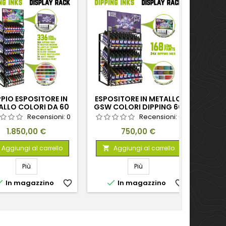
-30%
PIO ESPOSITORE IN
ESPOSITORE IN METALLO
ES
ALLO COLORI DA 60
GSW COLORI DIPPING 60
SUP
ML + BANNER
ML + BANNER
Recensioni:
0
Recensioni:
0
Prezzo
Prezzo
1.850,00 €
750,00 €
Aggiungi al carrello
Aggiungi al carrello


Più
Più


In magazzino
favorite_border
In magazzino
favorite_border