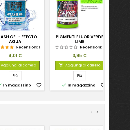
LASH GEL - EFECTO
PIGMENTI FLUOR VERDE
AGUA
LIME
Recensioni:
1
Recensioni:
0
Prezzo
Prezzo
4,01 €
3,95 €
Aggiungi al carrello
Aggiungi al carrello

Più
Più


In magazzino
favorite_border
In magazzino
favorite_border
<
>