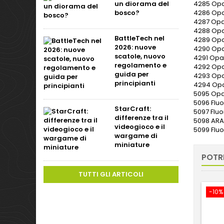
un diorama del
4285 Op
bosco?
4286 Op
4287 Op
4288 Op
BattleTech nel
4289 Op
2026: nuove
4290 Op
scatole, nuovo
4291 Op
regolamento e
4292 Op
guida per
4293 Op
principianti
4294 Opa
5095 Opa
5096 Fluo
StarCraft:
5097 Fluo
differenze tra il
5098 ARA
videogioco e il
5099 Flu
wargame di
miniature
POTR
TUTTI GLI ARTICOLI
-10%