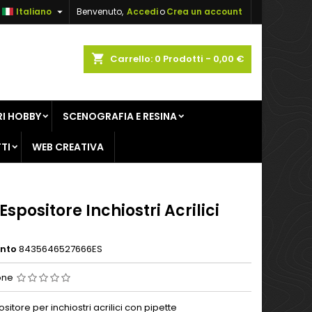

Italiano
Benvenuto,
Accedi
o
Crea un account
×
×
×
shopping_cart
Carrello:
0
Prodotti - 0,00 €
sta
I HOBBY
SCENOGRAFIA E RESINA
i
TI
WEB CREATIVA
i
spositore Inchiostri Acrilici
ento
8435646527666ES
one
itore per inchiostri acrilici con pipette