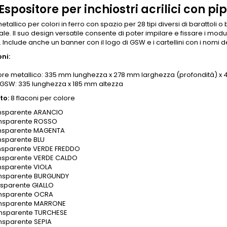
spositore per inchiostri acrilici con pi
tallico per colori in ferro con spazio per 28 tipi diversi di barattoli o 
ale.
Il suo design versatile consente di poter impilare e fissare i modul
.
Include anche un banner con il logo di GSW e i cartellini con i nomi de
ni:
tore metallico: 335 mm lunghezza x 278 mm larghezza (profondità) x
 GSW: 335 lunghezza x 185 mm altezza
to:
8 flaconi per colore
nsparente ARANCIO
ansparente ROSSO
ansparente MAGENTA
nsparente BLU
nsparente VERDE FREDDO
nsparente VERDE CALDO
nsparente VIOLA
ansparente BURGUNDY
nsparente GIALLO
nsparente OCRA
ansparente MARRONE
nsparente TURCHESE
nsparente SEPIA