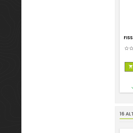
FIS

16 AL