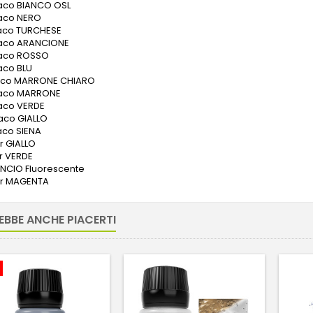
aco BIANCO OSL
aco NERO
aco TURCHESE
aco ARANCIONE
aco ROSSO
aco BLU
aco MARRONE CHIARO
aco MARRONE
aco VERDE
co GIALLO
co SIENA
r GIALLO
r VERDE
NCIO Fluorescente
or MAGENTA
EBBE ANCHE PIACERTI