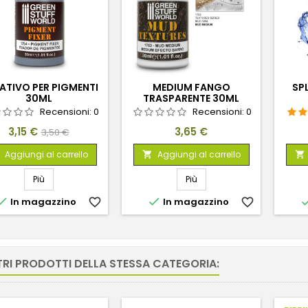
SATIVO PER PIGMENTI
MEDIUM FANGO
SP
30ML
TRASPARENTE 30ML
Recensioni:
0
Recensioni:
0
Prezzo
Prezzo
Prezzo
3,15 €
3,65 €
3,50 €
base
Aggiungi al carrello
Aggiungi al carrello


Più
Più


In magazzino
favorite_border
In magazzino
favorite_border
TRI PRODOTTI DELLA STESSA CATEGORIA: