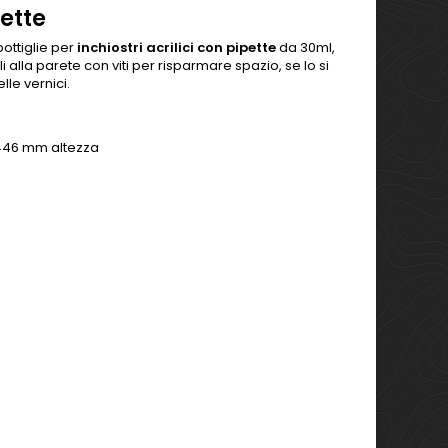
pette
bottiglie per
inchiostri acrilici con pipette
da 30ml,
i alla parete con viti per risparmare spazio, se lo si
lle vernici.
 446 mm altezza