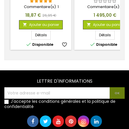
POUDRES, TEXTURES ET
EFFETS
Commentaire(s):
1
Commentaire(s):
0
Prix
Prix
Prix
18,87 €
1 495,00 €
26,95 €
de
Ajouter au panier
Ajouter au panier


base
Détails
Détails


Disponible
favorite_border
Disponible
favorite_
LETTRE D'INFORMATIONS
J'accepte les conditions générales et la politique de
confidentialité