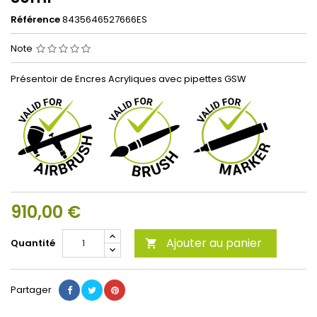
Référence
8435646527666ES
Note
Présentoir de Encres Acryliques avec pipettes GSW
910,00 €
Ajouter au panier
Quantité

Partager