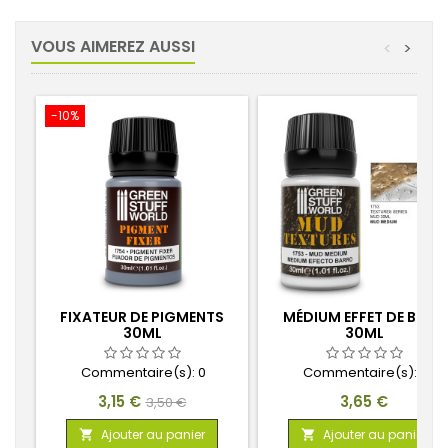
VOUS AIMEREZ AUSSI
<
>
-10%
FIXATEUR DE PIGMENTS
MÉDIUM EFFET DE BOUE
30ML
30ML
Commentaire(s):
0
Commentaire(s):
0
Prix
Prix
Prix
3,15 €
3,65 €
3,50 €
de
Ajouter au panier
Ajouter au panier

