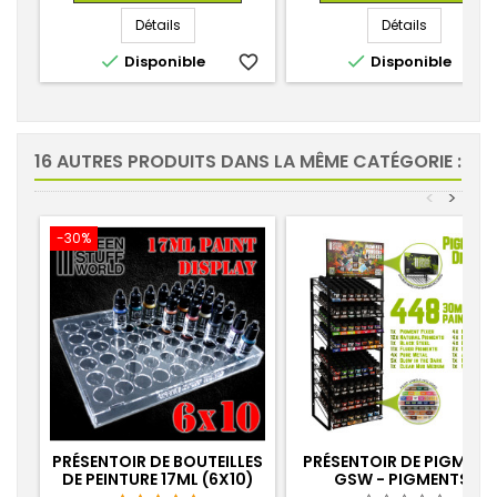
base
Détails
Détails


Disponible
favorite_border
Disponible
favorite_
16 AUTRES PRODUITS DANS LA MÊME CATÉGORIE :
<
>
-30%
PRÉSENTOIR DE BOUTEILLES
PRÉSENTOIR DE PIGMENT
DE PEINTURE 17ML (6X10)
GSW - PIGMENTS,