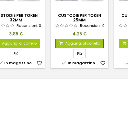
STODIE PER TOKEN
CUSTODIE PER TOKEN
CU
32MM
25MM
Recensioni:
0
Recensioni:
0
Prezzo
Prezzo
3,85 €
4,25 €
Aggiungi al carrello
Aggiungi al carrello


Più
Più


In magazzino
favorite_border
In magazzino
favorite_border