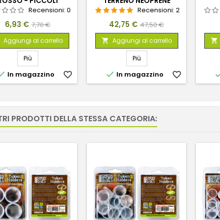
ROSSO - PICCOLI
TERRENO NEOPRENE
Recensioni:
0
Recensioni:
2
Prezzo
Prezzo
Prezzo
Prezzo
6,93 €
42,75 €
7,70 €
47,50 €
base
base
Aggiungi al carrello
Aggiungi al carrello


Più
Più


In magazzino
favorite_border
In magazzino
favorite_border
TRI PRODOTTI DELLA STESSA CATEGORIA: