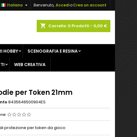

Italiano
Benvenuto,
Accedi
o
Crea un account
×
×
×
shopping_cart
Carrello:
0
Prodotti - 0,00 €
sta
I HOBBY
SCENOGRAFIA E RESINA
i
TI
WEB CREATIVA
i
odie per Token 21mm
ento
8435646500904ES
one
di protezione per token da gioco