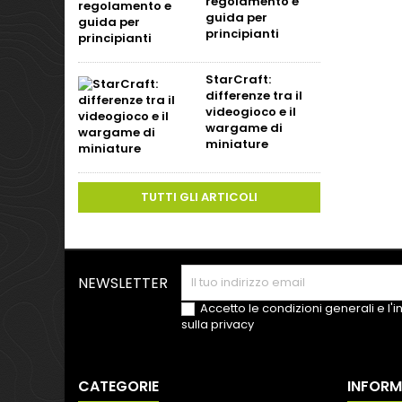
regolamento e
guida per
principianti
StarCraft:
differenze tra il
videogioco e il
wargame di
miniature
TUTTI GLI ARTICOLI
NEWSLETTER
Accetto le condizioni generali e l'
sulla privacy
CATEGORIE
INFORM