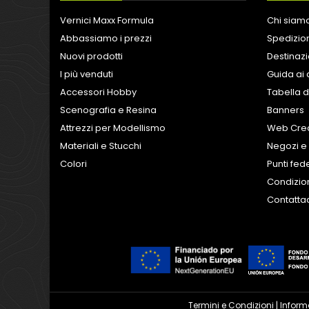
Vernici Maxx Formula
Chi siam
Abbassiamo i prezzi
Spedizion
Nuovi prodotti
Destinazi
I più venduti
Guida ai 
Accessori Hobby
Tabella d
Scenografia e Resina
Banners
Attrezzi per Modellismo
Web Crea
Materiali e Stucchi
Negozi e 
Colori
Punti fed
Condizion
Contatta
Termini e Condizioni
|
Inform