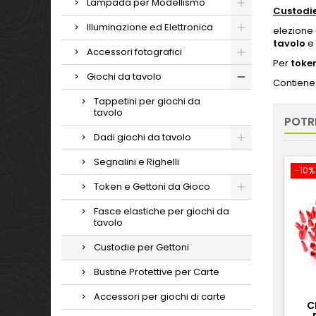
Lampada per Modellismo
Custodie
Illuminazione ed Elettronica
elezione 
tavolo
e
Accessori fotografici
Per
toke
Giochi da tavolo
Contiene
Tappetini per giochi da
tavolo
POTR
Dadi giochi da tavolo
Segnalini e Righelli
-10%
Token e Gettoni da Gioco
Fasce elastiche per giochi da
tavolo
Custodie per Gettoni
Bustine Protettive per Carte
Accessori per giochi di carte
C