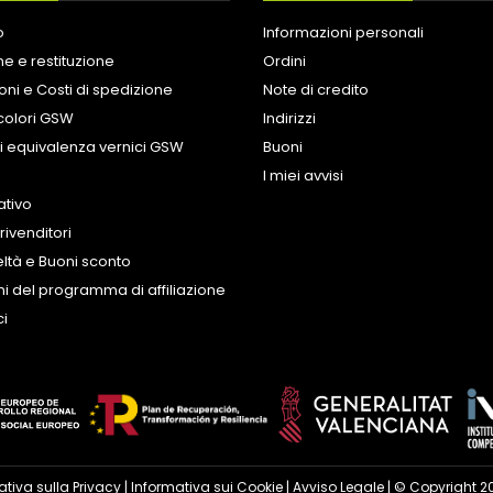
o
Informazioni personali
e e restituzione
Ordini
oni e Costi di spedizione
Note di credito
colori GSW
Indirizzi
i equivalenza vernici GSW
Buoni
I miei avvisi
tivo
rivenditori
eltà e Buoni sconto
i del programma di affiliazione
ci
ativa sulla Privacy
|
Informativa sui Cookie
|
Avviso Legale
| © Copyright 2