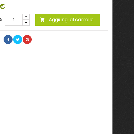
 €
Aggiungi al carrello
à

i