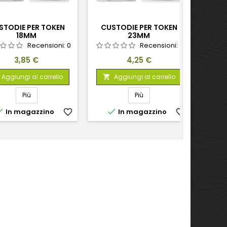
STODIE PER TOKEN
CUSTODIE PER TOKEN
CUS
18MM
23MM
Recensioni:
0
Recensioni:
0
Prezzo
Prezzo
3,85 €
4,25 €
Aggiungi al carrello
Aggiungi al carrello


Più
Più


In magazzino
favorite_border
In magazzino
favorite_border