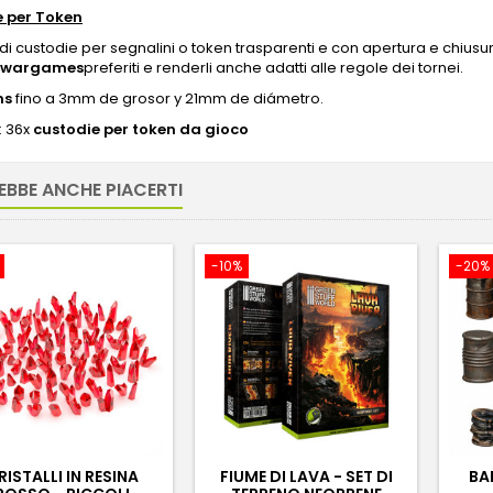
 per Token
di custodie per segnalini o token trasparenti e con apertura e chiusura
wargames
preferiti e renderli anche adatti alle regole dei tornei.
ns
fino a 3mm de grosor y 21mm de diámetro.
:
3
6x
custodie per token da gioco
EBBE ANCHE PIACERTI
-10%
-20%
RISTALLI IN RESINA
FIUME DI LAVA - SET DI
BAR