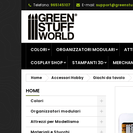
Telefono:
965145107
E-mail:
support@greenstu
A
C
A
add_circle_outline
De
No
dei
COLORI
ORGANIZZATORI MODULARI
ATT
COSPLAY SHOP
STAMPANTI 3D
MERCHAN
Home
Accessori Hobby
Giochi da tavolo
HOME
Colori
Organizzatori modulari
Attrezzi per Modellismo
Materiali e Stucchi