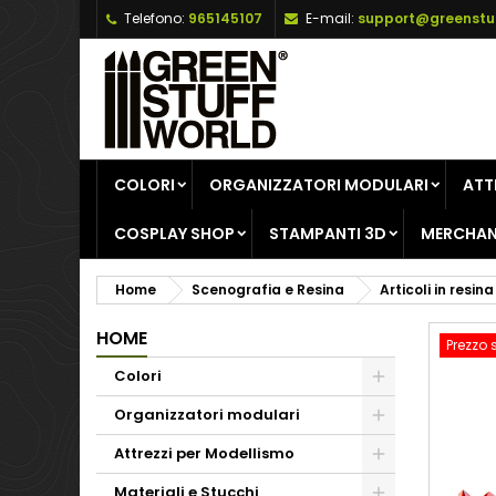
Telefono:
965145107
E-mail:
support@greenstu
A
C
A
add_circle_outline
De
No
dei
COLORI
ORGANIZZATORI MODULARI
ATT
COSPLAY SHOP
STAMPANTI 3D
MERCHAN
Home
Scenografia e Resina
Articoli in resina
HOME
Prezzo 
Colori
Organizzatori modulari
Attrezzi per Modellismo
Materiali e Stucchi