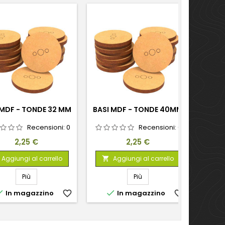
 MDF - TONDE 32 MM
BASI MDF - TONDE 40MM
B
Recensioni:
0
Recensioni:
0
Prezzo
Prezzo
2,25 €
2,25 €
Aggiungi al carrello
Aggiungi al carrello


Più
Più


In magazzino
favorite_border
In magazzino
favorite_border