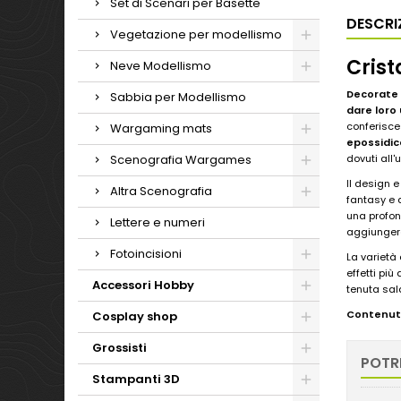
Set di Scenari per Basette
DESCRI
Vegetazione per modellismo
Crist
Neve Modellismo
Decorate l
Sabbia per Modellismo
dare loro 
conferisce
Wargaming mats
epossidic
Scenografia Wargames
dovuti all'
Il design e
Altra Scenografia
fantasy e 
una profond
Lettere e numeri
aggiungera
Fotoincisioni
La varietà 
effetti più
Accessori Hobby
tenuta sal
Contenut
Cosplay shop
Grossisti
POTR
Stampanti 3D