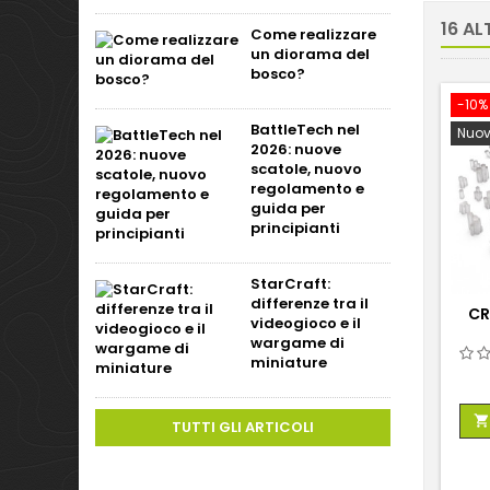
16 AL
Come realizzare
un diorama del
bosco?
-10%
BattleTech nel
Nuov
2026: nuove
scatole, nuovo
regolamento e
guida per
principianti
StarCraft:
differenze tra il
CR
videogioco e il
wargame di
miniature

TUTTI GLI ARTICOLI