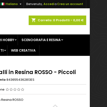

Italiano
Benvenuto,
Accedi
o
Crea un account
×
×
×
shopping_cart
Carrello:
0
Prodotti - 0,00 €
sta
I HOBBY
SCENOGRAFIA E RESINA
i
TI
WEB CREATIVA
i
alli in Resina ROSSO - Piccoli
ento
8436554362813ES
one
 in Resina ROSSO