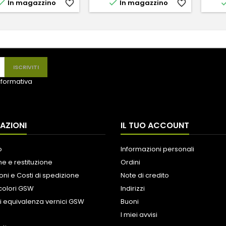


In magazzino
favorite_border
In magazzino
favorite_border
informativa
AZIONI
IL TUO ACCOUNT
o
Informazioni personali
e e restituzione
Ordini
oni e Costi di spedizione
Note di credito
colori GSW
Indirizzi
i equivalenza vernici GSW
Buoni
I miei avvisi