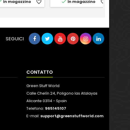


In magazzino
favorite_border
In magazzino
favorite_border
SEGUICI
CONTATTO
Green Stuff World
Calle Chelín 24, Poligono las Atalayas
Alicante 03114 - Spain
Telefono:
965145107
E-mail:
support@greenstuffworld.com