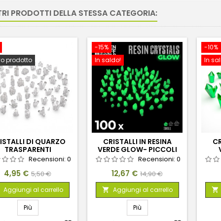
TRI PRODOTTI DELLA STESSA CATEGORIA:
-15%
-10%
o prodotto
In saldo!
In sa
ISTALLI DI QUARZO
CRISTALLI IN RESINA
CR
TRASPARENTI
VERDE GLOW- PICCOLI
Recensioni:
0
Recensioni:
0
Prezzo
Prezzo
Prezzo
Prezzo
4,95 €
12,67 €
5,50 €
14,90 €
base
base
Aggiungi al carrello
Aggiungi al carrello


Più
Più