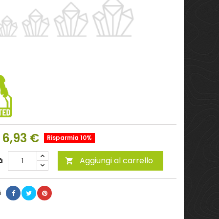
6,93 €
Risparmia 10%
Aggiungi al carrello
à

i