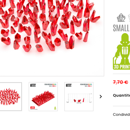
7,70 €
Quantit

Condivid