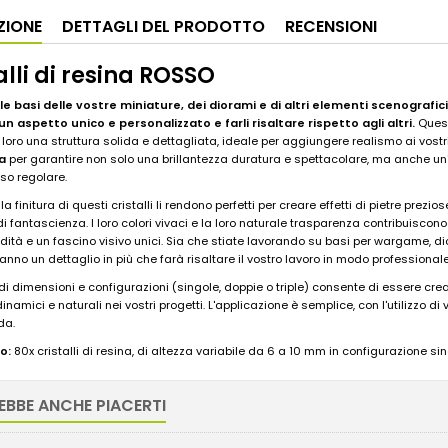
ZIONE
DETTAGLI DEL PRODOTTO
RECENSIONI
alli di resina ROSSO
e basi delle vostre miniature, dei diorami e di altri elementi scenografic
un aspetto unico e personalizzato e farli risaltare rispetto agli altri.
Questi
 loro una struttura solida e dettagliata, ideale per aggiungere realismo ai vostr
a
per garantire non solo una brillantezza duratura e spettacolare, ma anche un'ecce
uso regolare.
 la finitura di questi cristalli li rendono perfetti per creare effetti di pietre prezi
di fantascienza. I loro colori vivaci e la loro naturale trasparenza contribuisco
ità e un fascino visivo unici. Sia che stiate lavorando su basi per wargame, dior
nno un dettaglio in più che farà risaltare il vostro lavoro in modo professionale
di dimensioni e configurazioni (singole, doppie o triple) consente di essere creati
 dinamici e naturali nei vostri progetti. L'applicazione è semplice, con l'utilizzo di v
da.
o:
80x cristalli di resina, di altezza variabile da 6 a 10 mm in configurazione sin
EBBE ANCHE PIACERTI