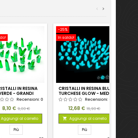
<
>
-25%
-10%
ldo!
In saldo!
ISTALLI IN RESINA
CRISTALLI IN RESINA BLU
CR
VERDE - GRANDI
TURCHESE GLOW - MEDI
Recensioni:
0
Recensioni:
0
Prezzo
Prezzo
Prezzo
Prezzo
8,10 €
12,68 €
9,00 €
16,90 €
base
base
Aggiungi al carrello
Aggiungi al carrello


Più
Più