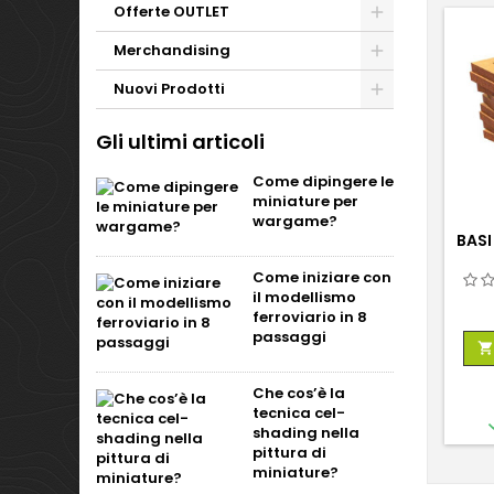
Offerte OUTLET
Merchandising
Nuovi Prodotti
Gli ultimi articoli
Come dipingere le
miniature per
wargame?
BASI
Come iniziare con
il modellismo
ferroviario in 8
passaggi

Che cos’è la
tecnica cel-
shading nella
pittura di
miniature?