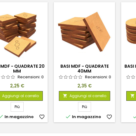
 MDF - QUADRATE 20
BASI MDF - QUADRATE
BASI
MM
40MM
Recensioni:
0
Recensioni:
0
Prezzo
Prezzo
2,25 €
2,35 €
Aggiungi al carrello
Aggiungi al carrello


Più
Più


In magazzino
favorite_border
In magazzino
favorite_border