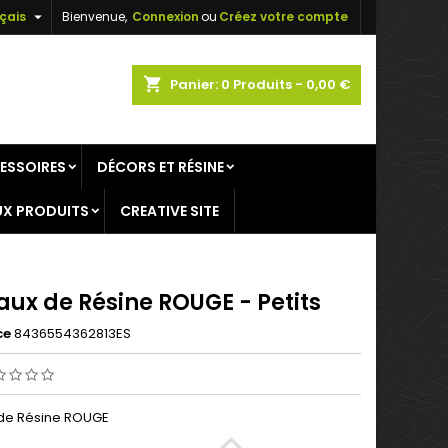

çais
Bienvenue,
Connexion
ou
Créez votre compte
×
×
×
shopping_cart
Panier:
0
Produits - 0,00 €
ESSOIRES
DÉCORS ET RÉSINE
n
X PRODUITS
CREATIVE SITE
s
aux de Résine ROUGE - Petits
ce
8436554362813ES
 de Résine ROUGE