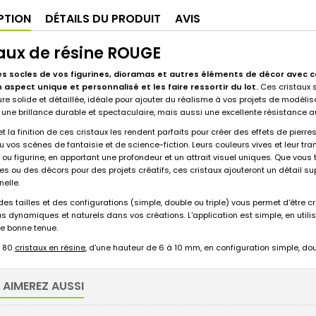
PTION
DÉTAILS DU PRODUIT
AVIS
aux de résine ROUGE
es socles de vos figurines, dioramas et autres éléments de décor avec c
aspect unique et personnalisé et les faire ressortir du lot.
Ces cristaux s
re solide et détaillée, idéale pour ajouter du réalisme à vos projets de modélisa
une brillance durable et spectaculaire, mais aussi une excellente résistance au
et la finition de ces cristaux les rendent parfaits pour créer des effets de pie
 vos scènes de fantaisie et de science-fiction. Leurs couleurs vives et leur tra
 ou figurine, en apportant une profondeur et un attrait visuel uniques. Que vo
es ou des décors pour des projets créatifs, ces cristaux ajouteront un détail sup
nelle.
des tailles et des configurations (simple, double ou triple) vous permet d'être cré
lus dynamiques et naturels dans vos créations. L'application est simple, en utili
e bonne tenue.
80
cristaux en résine
, d'une hauteur de 6 à 10 mm, en configuration simple, doub
 AIMEREZ AUSSI