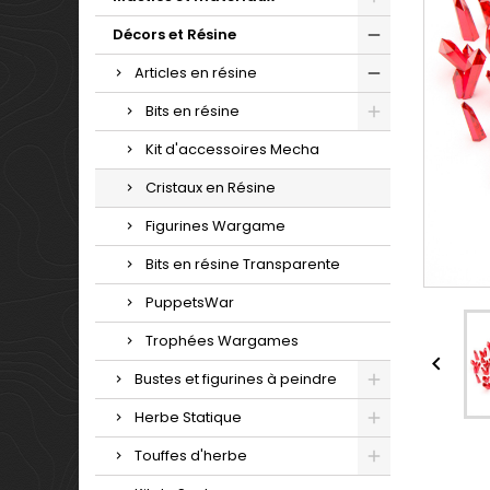
Décors et Résine
Articles en résine
Bits en résine
Kit d'accessoires Mecha
Cristaux en Résine
Figurines Wargame
Bits en résine Transparente
PuppetsWar
Trophées Wargames

Bustes et figurines à peindre
Herbe Statique
Touffes d'herbe