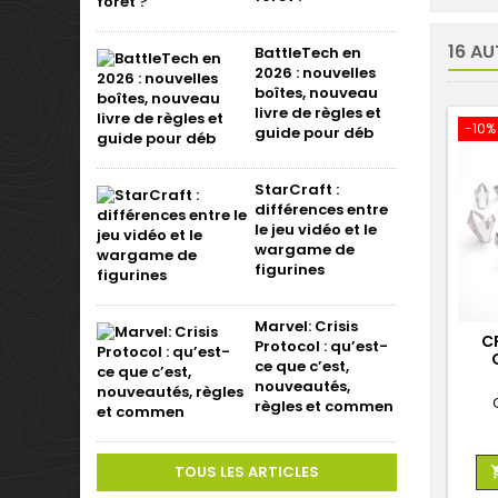
16 AU
BattleTech en
2026 : nouvelles
boîtes, nouveau
livre de règles et
-10%
guide pour déb
StarCraft :
différences entre
le jeu vidéo et le
wargame de
figurines
Marvel: Crisis
C
Protocol : qu’est-
ce que c’est,
nouveautés,
règles et commen
TOUS LES ARTICLES