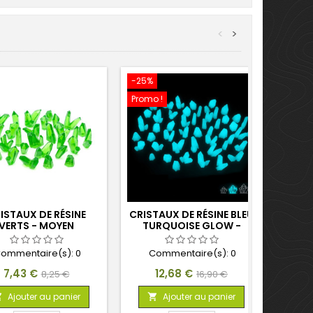
<
>
-25%
-10%
Promo !
ISTAUX DE RÉSINE
CRISTAUX DE RÉSINE BLEU
CR
VERTS - MOYEN
TURQUOISE GLOW -
MOYEN
ommentaire(s):
0
Commentaire(s):
0
C
Prix
Prix
Prix
Prix
7,43 €
12,68 €
8,25 €
16,90 €
de
de
Ajouter au panier
Ajouter au panier



base
base