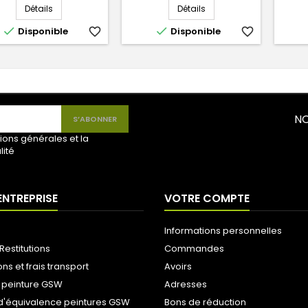
Détails
Détails


Disponible
favorite_border
Disponible
favorite_border
NO
ions générales et la
lité
ENTREPRISE
VOTRE COMPTE
Informations personnelles
Restitutions
Commandes
ons et frais transport
Avoirs
 peinture GSW
Adresses
d'équivalence peintures GSW
Bons de réduction