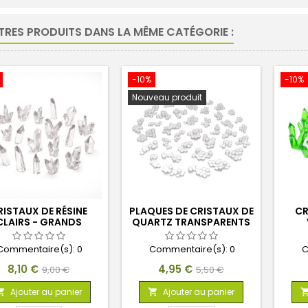
TRES PRODUITS DANS LA MÊME CATÉGORIE :
-10%
-10%
Nouveau produit
RISTAUX DE RÉSINE
PLAQUES DE CRISTAUX DE
CR
CLAIRS - GRANDS
QUARTZ TRANSPARENTS
Commentaire(s):
0
Commentaire(s):
0
C
Prix
Prix
Prix
Prix
8,10 €
4,95 €
9,00 €
5,50 €
de
de
Ajouter au panier
Ajouter au panier


base
base