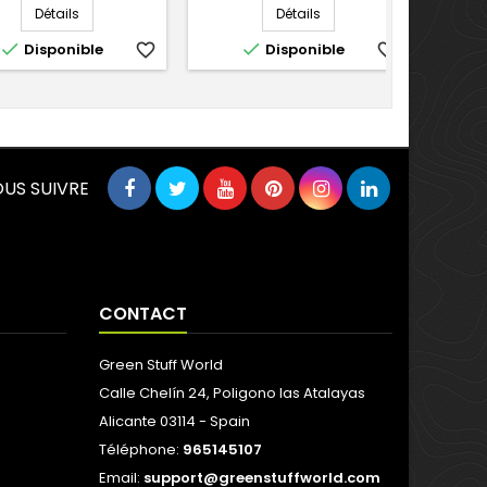
Détails
Détails


Disponible
favorite_border
Disponible
favorite_border
US SUIVRE
CONTACT
Green Stuff World
Calle Chelín 24, Poligono las Atalayas
Alicante 03114 - Spain
Téléphone:
965145107
Email:
support@greenstuffworld.com