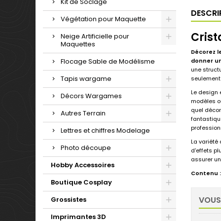
Kit de Soclage
DESCRI
Végétation pour Maquette
Crist
Neige Artificielle pour
Maquettes
Décorez l
Flocage Sable de Modélisme
donner un 
une structu
Tapis wargame
seulement 
Le design 
Décors Wargames
modèles ou
quel décor
Autres Terrain
fantastiqu
profession
Lettres et chiffres Modelage
La variété 
Photo découpe
d'effets p
assurer un
Hobby Accessoires
Contenu :
Boutique Cosplay
VOUS
Grossistes
Imprimantes 3D