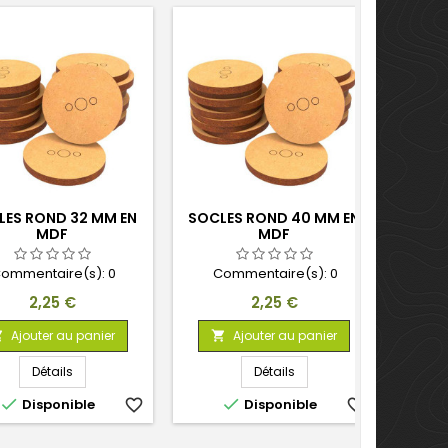
LES ROND 32 MM EN
SOCLES ROND 40 MM EN
MDF
MDF
92
ommentaire(s):
0
Commentaire(s):
0
C
Prix
Prix
2,25 €
2,25 €
Ajouter au panier
Ajouter au panier



Détails
Détails


Disponible
favorite_border
Disponible
favorite_border