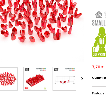
7,70 €
Quantit

Partager