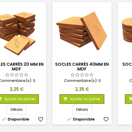
ES CARRÉS 20 MM EN
SOCLES CARRÉS 40MM EN
SOC
MDF
MDF
Commentaire(s):
0
Commentaire(s):
0
C
Prix
Prix
2,25 €
2,35 €
Ajouter au panier
Ajouter au panier


Détails
Détails


Disponible
favorite_border
Disponible
favorite_border