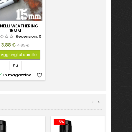
NELLI WEATHERING
15MM
Recensioni:
0
Prezzo
Prezzo
3,88 €
4,85 €
base
Aggiungi al carrello
Più

In magazzino
favorite_border
<
>
-15%
-35%
In sal