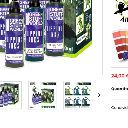
24,00 
Quantit

Condivid