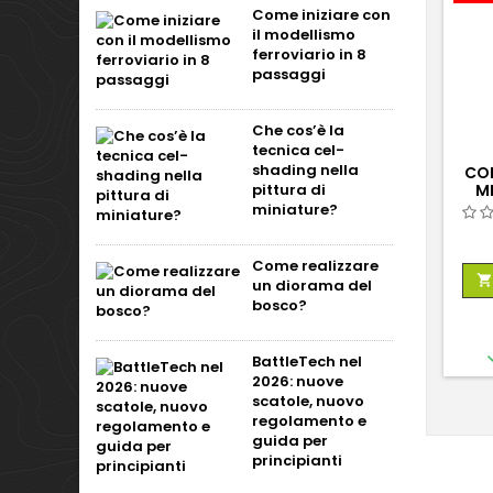
Come iniziare con
il modellismo
ferroviario in 8
passaggi
Che cos’è la
tecnica cel-
shading nella
COL
pittura di
ML
miniature?
Come realizzare

un diorama del
bosco?
BattleTech nel
2026: nuove
scatole, nuovo
regolamento e
guida per
principianti