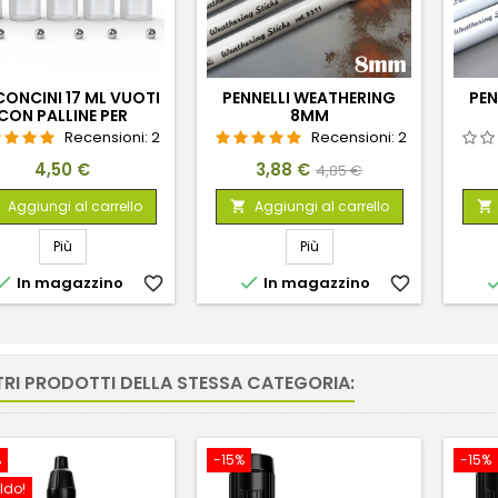
CONCINI 17 ML VUOTI
PENNELLI WEATHERING
PEN
CON PALLINE PER
8MM
ISCELARE VERNICI
Recensioni:
2
Recensioni:
2
Prezzo
Prezzo
Prezzo
4,50 €
3,88 €
4,85 €
base
Aggiungi al carrello
Aggiungi al carrello


Più
Più


In magazzino
favorite_border
In magazzino
favorite_border
TRI PRODOTTI DELLA STESSA CATEGORIA:
%
-15%
-15%
ldo!