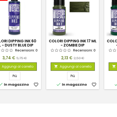
ORI DIPPING INK 60
COLORI DIPPING INK 17 ML
COLOR
 - DUSTY BLUE DIP
- ZOMBIE DIP
Recensioni:
0
Recensioni:
0
Prezzo
Prezzo
Prezzo
Prezzo
3,74 €
2,13 €
5,75 €
2,50 €
base
base
Aggiungi al carrello
Aggiungi al carrello


Più
Più


In magazzino
favorite_border
In magazzino
favorite_border