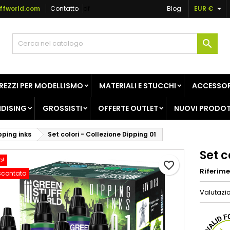

ffworld.com
Contatto
df
Blog
EUR €
ggiungi alla lista dei desideri
rea lista dei desideri
ccedi

Creare una nuova lista
vi avere effettuato l'accesso per salvare dei prodotti nella tua li
me lista dei desideri
 desideri.
REZZI PER MODELLISMO
MATERIALI E STUCCHI
ACCESSOR
Annulla
Acced
DISING
GROSSISTI
OFFERTE OUTLET
NUOVI PRODOT
Annulla
Crea lista dei desider
pping inks
Set colori - Collezione Dipping 01
Set c
o!
favorite_border
Riferim
scontato
Valutazi