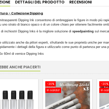
ZIONE
DETTAGLI DEL PRODOTTO
RECENSIONI
ittura - Collezione Dipping
emitrasparenti Dipping Ink consentono di ombreggiare le figure in modo più rapi
u uno strato di bianco opaco o di un colore chiaro per ottenere facilmente omb
i inchiostri Dipping Inks è la migliore soluzione di
speedpainting
sul mercat
 utilizzato anche da pittori esperti, sfruttando le sue proprietà uniche per mar
apidamente i dettagli della figura e utilizzarlo come punto di partenza per una p
6x 60ml di vernice Dipping Inks
EBBE ANCHE PIACERTI
-20%
-20%
In saldo!
In sa