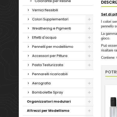
Colorante per Resine
DESCRI
Vernici flessibili
Set di p
Colori Supplementari
I colori s
pennello s
Weathering e Pigmenti
La gamma d
Effetti d'acqua
gioco.
Può essere
Pennelli per modellismo
risaltare r
Accessori per Pittura
Contiene: 
Pasta Testurizzata
POTR
Pennarelli ricaricabili
Aerografia
Bombolette Spray
Organizzatori modulari
Attrezzi per Modellismo