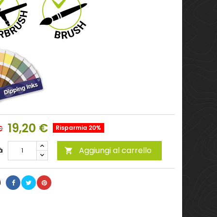
19,20 €
€
Risparmia 20%
Aggiungi al carrello
à

i