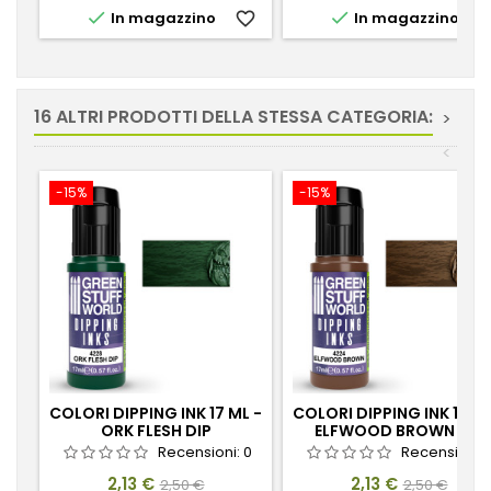


In magazzino
favorite_border
In magazzino
favorite_
16 ALTRI PRODOTTI DELLA STESSA CATEGORIA:
>
<
-15%
-15%
COLORI DIPPING INK 17 ML -
COLORI DIPPING INK 17 ML
ORK FLESH DIP
ELFWOOD BROWN DIP
Recensioni:
0
Recensioni:
Prezzo
Prezzo
Prezzo
Prezzo
2,13 €
2,13 €
2,50 €
2,50 €