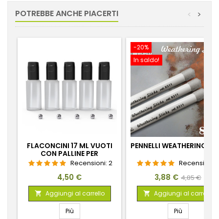
POTREBBE ANCHE PIACERTI
<
>
-20%
In saldo!
FLACONCINI 17 ML VUOTI
PENNELLI WEATHERING 8
CON PALLINE PER
MISCELARE VERNICI
Recensioni:
2
Recensioni:
Prezzo
Prezzo
Prezzo
4,50 €
3,88 €
4,85 €
base
Aggiungi al carrello
Aggiungi al carrello


Più
Più