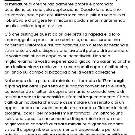
di miniature di creare rapidamente ombre e profondità
autentiche con una sola applicazione. Questo lo rende uno
strumento ideale per chi utilizza tecniche di pittura veloci, in cui
l'obiettivo è dipingere le miniature rapidamente mantenendo
un alto livello di impatto visivo.
Ciò che distingue questi colori per
pittura rapida
è la loro
impareggiabile precisione e controllo, che assicurano una
copertura uniforme e risultati notevoli. Con questo eccezionale
strumento a vostra disposizione, avrete il potere di trasformare
le vostre miniature in capolavori accattivanti. Non solo
miglioreranno la vostra esperienza di gioco, ma saranno anche
una testimonianza delle vostre eccezionali capacità pittoriche,
brillando sul campo di battaglia o nella vostra collezione.
Nel campo della pittura di miniature, il formato da
17 ml degli
dipping ink
offre il perfetto equilibrio tra convenienza e utilità,
consentendo ai pittori di coprire un numero considerevole di
miniature senza la necessità di rifornirsi frequentemente. Che si
tratti di un hobbista che vuole assemblare un esercito o di un
appassionato che vuole completare in modo efficiente intricati
diorami, i
colori per modellismo
in formato 17ml offrono una
soluzione versatile che consente di risparmiare tempo e di
migliorare la capacità di creare miniature di grande impatto
visivo. Il dipping ink è uno strumento indispensabile per chi
adotta il sistema di pittura rapida e vuole elevare la qualità dei