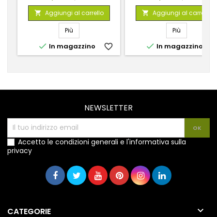
base
base
Aggiungi al carrello
Aggiungi al carrello


Più
Più


In magazzino
favorite_border
In magazzino
favorite_
NEWSLETTER
Accetto le condizioni generali e l'informativa sulla
privacy

CATEGORIE