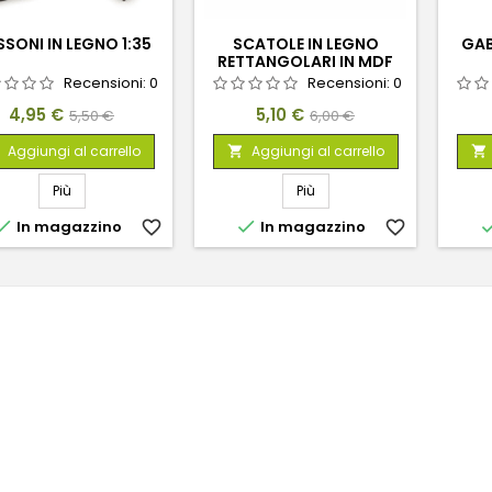
SONI IN LEGNO 1:35
SCATOLE IN LEGNO
GAB
RETTANGOLARI IN MDF
1:48-1:35
Recensioni:
0
Recensioni:
0
Prezzo
Prezzo
Prezzo
Prezzo
4,95 €
5,10 €
5,50 €
6,00 €
base
base
Aggiungi al carrello
Aggiungi al carrello


Più
Più


In magazzino
favorite_border
In magazzino
favorite_border