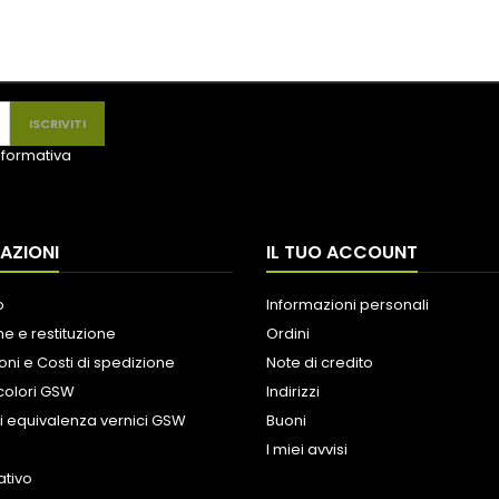
informativa
AZIONI
IL TUO ACCOUNT
o
Informazioni personali
e e restituzione
Ordini
oni e Costi di spedizione
Note di credito
colori GSW
Indirizzi
i equivalenza vernici GSW
Buoni
I miei avvisi
tivo