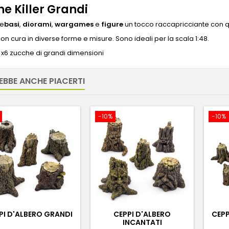
e Killer Grandi
ue
basi
,
diorami
,
wargames
e
figure
un tocco raccapricciante con 
con cura in diverse forme e misure. Sono ideali per la scala 1:48.
x6 zucche di grandi dimensioni
EBBE ANCHE PIACERTI
-10%
-10%
PI D'ALBERO GRANDI
CEPPI D'ALBERO
CEPP
INCANTATI