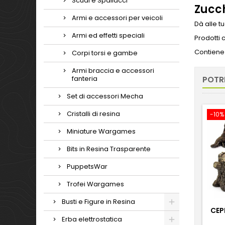
Scudi e Spallacci
Zucch
Armi e accessori per veicoli
Dà alle t
Armi ed effetti speciali
Prodotti 
Contiene 
Corpi torsi e gambe
Armi braccia e accessori
fanteria
POTR
Set di accessori Mecha
Cristalli di resina
-10%
Miniature Wargames
Bits in Resina Trasparente
PuppetsWar
Trofei Wargames
Busti e Figure in Resina
CEP
Erba elettrostatica