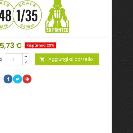
5,73 €
Risparmia 20%
Aggiungi al carrello
à

i