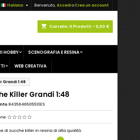

Italiano
Benvenuto,
Accedi
o
Crea un account
×
×
×
shopping_cart
Carrello:
0
Prodotti - 0,00 €
sta
I HOBBY
SCENOGRAFIA E RESINA
i
TI
WEB CREATIVA
i
r Grandi 1:48
e Killer Grandi 1:48
ento
8435646505510ES
one
e di zucche killer in resina di alta qualità.