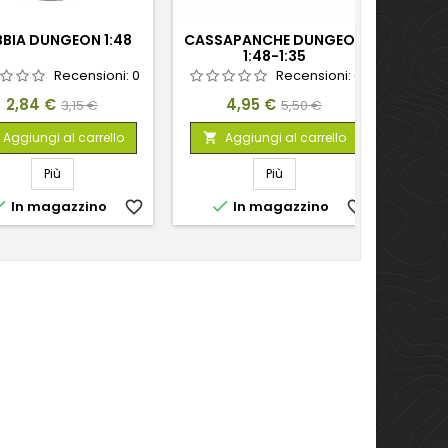
BIA DUNGEON 1:48
CASSAPANCHE DUNGEON
TORC
1:48-1:35
Recensioni:
0
Recensioni:
0
Prezzo
Prezzo
Prezzo
Prezzo
2,84 €
4,95 €
3,15 €
5,50 €
base
base
Aggiungi al carrello
Aggiungi al carrello


Più
Più


In magazzino
favorite_border
In magazzino
favorite_border