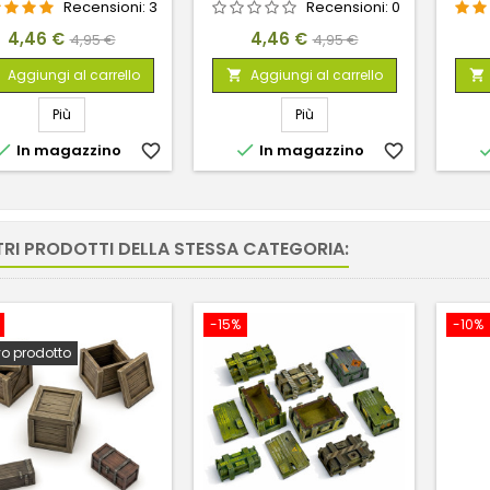
Recensioni:
3
Recensioni:
0
Prezzo
Prezzo
Prezzo
Prezzo
4,46 €
4,46 €
4,95 €
4,95 €
base
base
Aggiungi al carrello
Aggiungi al carrello


Più
Più


In magazzino
favorite_border
In magazzino
favorite_border
TRI PRODOTTI DELLA STESSA CATEGORIA:
-15%
-10%
o prodotto