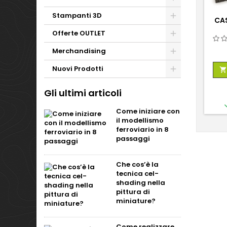
Stampanti 3D
CAS
Offerte OUTLET
Merchandising
Nuovi Prodotti

Gli ultimi articoli
Come iniziare con
il modellismo
ferroviario in 8
passaggi
Che cos’è la
tecnica cel-
shading nella
pittura di
miniature?
Come realizzare