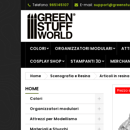
Telefono:
965145107
E-mail:
support@greenstu
A
C
A
add_circle_outline
De
No
dei
COLORI
ORGANIZZATORI MODULARI
ATT
COSPLAY SHOP
STAMPANTI 3D
MERCHAN
Home
Scenografia e Resina
Articoli in resina
HOME
Prezzo 
Colori
Organizzatori modulari
Attrezzi per Modellismo
Materiali e Stucchi