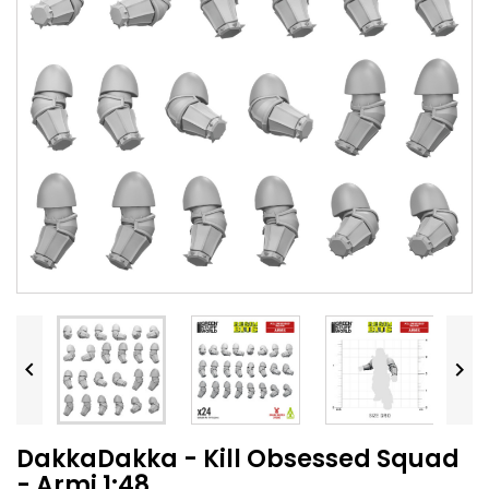


DakkaDakka - Kill Obsessed Squad
- Armi 1:48