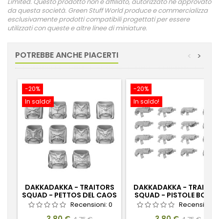
Limited. Questo prodotto non è affiliato, autorizzato né approvato
da questa società. Green Stuff World produce e commercializza
esclusivamente prodotti compatibili progettati per essere
utilizzati con queste e altre linee di miniature.
POTREBBE ANCHE PIACERTI
<
>
-20%
-20%
In saldo!
In saldo!
DAKKADAKKA - TRAITORS
DAKKADAKKA - TRAITOR
SQUAD - PETTOS DEL CAOS
SQUAD - PISTOLE BOLTE
1:48
DEL CAOS 1:48
Recensioni:
0
Recensioni:
Prezzo
Prezzo
Prezzo
Prezzo
3,80 €
3,80 €