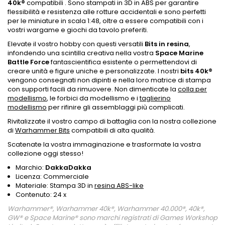
40k
®
compatibili . Sono stampati in 3D in ABS per garantire
flessibilità e resistenza alle rotture accidentali e sono perfetti
per le miniature in scala 1:48, oltre a essere compatibili con i
vostri wargame e giochi da tavolo preferiti.
Elevate il vostro hobby con questi versatili
Bits in resina
,
infondendo una scintilla creativa nella vostra
Space Marine
Battle Force
fantascientifica esistente o permettendovi di
creare unità e figure uniche e personalizzate. I nostri
bits 40k
®
vengono consegnati non dipinti e nella loro matrice di stampa
con supporti facili da rimuovere. Non dimenticate la
colla per
modellismo
, le forbici da modellismo e i
taglierino
modellismo
per rifinire gli assemblaggi più complicati.
Rivitalizzate il vostro campo di battaglia con la nostra collezione
di
Warhammer Bits
compatibili di alta qualità.
Scatenate la vostra immaginazione e trasformate la vostra
collezione oggi stesso!
Marchio:
DakkaDakka
Licenza: Commerciale
Materiale: Stampa 3D in
resina ABS-like
Contenuto: 24 x
Warhammer®, Warhammer 40k®, Warhammer 40.000®, 40k®,
GW® e Space Marine® sono marchi registrati di Games Workshop