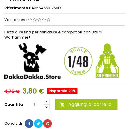
Riferimento
8435646518756ES
Valutazione
Pezzi di resina per miniature e compatibili con Bits di
Warhammer®
3,80 €
4,75 €
Risparmia 20%
Aggiungi al carrello
Quantità

Condividi