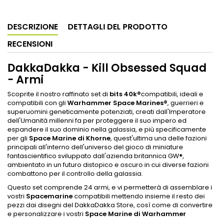
DESCRIZIONE
DETTAGLI DEL PRODOTTO
RECENSIONI
DakkaDakka - Kill Obsessed Squad
- Armi
Scoprite il nostro raffinato set di
bits 40k
®
compatibili, ideali e
compatibili con gli
Warhammer Space Marines
®
, guerrieri e
superuomini geneticamente potenziati, creati dall'Imperatore
dell'Umanità millenni fa per proteggere il suo impero ed
espandere il suo dominio nella galassia, e più specificamente
per gli
Space Marine di Khorne
, quest'ultima una delle fazioni
principali all'interno dell'universo del gioco di miniature
fantascientifico sviluppato dall'azienda britannica GW®,
ambientato in un futuro distopico e oscuro in cui diverse fazioni
combattono per il controllo della galassia.
Questo set comprende 24 armi, e vi permetterà di assemblare i
vostri
Spacemarine
compatibili mettendo insieme il resto dei
pezzi dai disegni del DakkaDakka Store, così come di convertire
e personalizzare i vostri
Space Marine di Warhammer