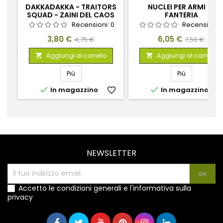
DAKKADAKKA - TRAITORS
NUCLEI PER ARMI DI
SQUAD - ZAINI DEL CAOS
FANTERIA
1:48
Recensioni:
0
Recensioni:
Prezzo
Prezzo
Prezzo
Prezzo
3,80 €
6,05 €
4,75 €
7,56 €
base
base
Aggiungi al carrello
Aggiungi al carrello


Più
Più


In magazzino
favorite_border
In magazzino
favorite_
NEWSLETTER
Accetto le condizioni generali e l'informativa sulla
privacy