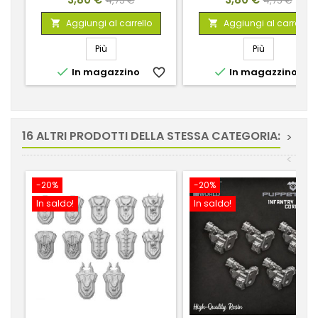
4,75 €
4,75 €
base
base
Aggiungi al carrello
Aggiungi al carrello


Più
Più


In magazzino
favorite_border
In magazzino
favorite_
16 ALTRI PRODOTTI DELLA STESSA CATEGORIA:
>
<
-20%
-20%
In saldo!
In saldo!