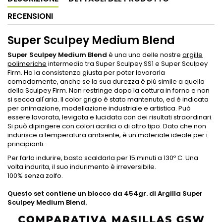
RECENSIONI
Super Sculpey Medium Blend
Super Sculpey Medium Blend
è una una delle nostre
argille
polimeriche
intermedia tra Super Sculpey SS1 e Super Sculpey
Firm. Ha la consistenza giusta per poter lavorarla
comodamente, anche se la sua durezza è piú simile a quella
della Sculpey Firm. Non restringe dopo la cottura in forno e non
si secca all'aria. Il color grigio è stato mantenuto, ed è indicata
per animazione, modellazione industriale e artistica. Può
essere lavorata, levigata e lucidata con dei risultati straordinari.
Si può dipingere con colori acrilici o di altro tipo. Dato che non
indurisce a temperatura ambiente, è un materiale ideale per i
principianti.
Per farla indurire, basta scaldarla per 15 minuti a 130º C. Una
volta indurita, il suo indurimento è irreversibile.
100% senza zolfo.
Questo set contiene un blocco da 454gr. di Argilla Super
Sculpey Medium Blend.