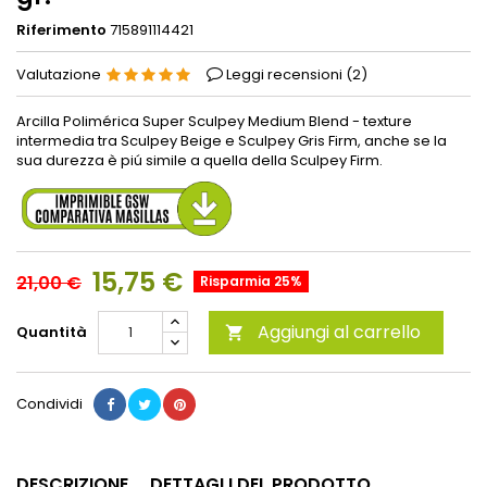
Riferimento
715891114421
Valutazione
Leggi recensioni (
2
)
Arcilla Polimérica Super Sculpey Medium Blend - texture
intermedia tra Sculpey Beige e Sculpey Gris Firm, anche se la
sua durezza è piú simile a quella della Sculpey Firm.
15,75 €
21,00 €
Risparmia 25%
Aggiungi al carrello
Quantità

Condividi
DESCRIZIONE
DETTAGLI DEL PRODOTTO