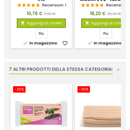
Recensioni:
1
Recensioni:
Prezzo
Prezzo
Prezzo
Prezzo
10,76 €
18,20 €
11,95 €
26,00 €
base
base
Aggiungi al carrello
Aggiungi al carrello


Più
Più


In magazzino
favorite_border
In magazzino
favorite_
7 ALTRI PRODOTTI DELLA STESSA CATEGORIA:
>
<
-25%
-30%