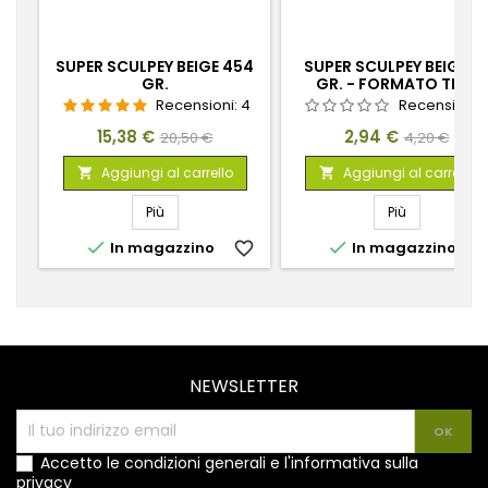
SUPER SCULPEY BEIGE 454
SUPER SCULPEY BEIGE 5
GR.
GR. - FORMATO TEST
Recensioni:
4
Recensioni:
Prezzo
Prezzo
Prezzo
Prezzo
15,38 €
2,94 €
20,50 €
4,20 €
base
base
Aggiungi al carrello
Aggiungi al carrello


Più
Più


In magazzino
favorite_border
In magazzino
favorite_
NEWSLETTER
Accetto le condizioni generali e l'informativa sulla
privacy