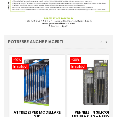
POTREBBE ANCHE PIACERTI
<
>
-10%
-30%
In saldo!
In saldo!
ATTREZZI PER MODELLARE
PENNELLI IN SILICONE -
X10
MISURA 0 E 2 - NERO FIR