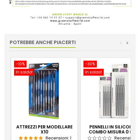
POTREBBE ANCHE PIACERTI
<
>
-10%
-30%
In saldo!
In saldo!
ATTREZZI PER MODELLARE
PENNELLI IN SILICONE -
X10
COMBO MISURA 0 E 2 -
BIANCO SOFT
Recensioni:
1
Recensioni: