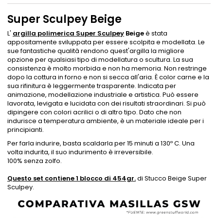
Super Sculpey Beige
L'
argilla polimerica Super Sculpey
Beige
è stata
appositamente sviluppata per essere scolpita e modellata. Le
sue fantastiche qualità rendono quest'argilla la migliore
opzione per qualsiasi tipo di modellatura o scultura. La sua
consistenza è molto morbida e non ha memoria. Non restringe
dopo la cottura in forno e non si secca all'aria. È color carne e la
sua rifinitura è leggermente trasparente. Indicata per
animazione, modellazione industriale e artistica. Può essere
lavorata, levigata e lucidata con dei risultati straordinari. Si può
dipingere con colori acrilici o di altro tipo. Dato che non
indurisce a temperatura ambiente, è un materiale ideale per i
principianti.
Per farla indurire, basta scaldarla per 15 minuti a 130º C. Una
volta indurita, il suo indurimento è irreversibile.
100% senza zolfo.
Questo set contiene 1 blocco di 454gr.
di Stucco Beige Super
Sculpey.