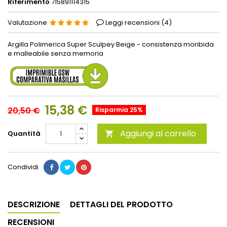
Riferimento
715891114315
Valutazione
Leggi recensioni (
4
)
Argilla Polimerica Super Sculpey Beige - consistenza moribida
e malleabile senza memoria
15,38 €
20,50 €
Risparmia 25%
Aggiungi al carrello
Quantità

Condividi
DESCRIZIONE
DETTAGLI DEL PRODOTTO
RECENSIONI