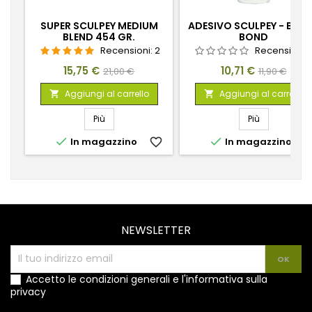
SUPER SCULPEY MEDIUM
ADESIVO SCULPEY - BAKE
BLEND 454 GR.
BOND
Recensioni:
2
Recensioni:
Prezzo
Prezzo
Prezzo
Prezzo
15,75 €
10,71 €
21,00 €
11,90 €
base
base
Aggiungi al carrello
Aggiungi al carrello


Più
Più


In magazzino
favorite_border
In magazzino
favorite_
NEWSLETTER
Accetto le condizioni generali e l'informativa sulla
privacy