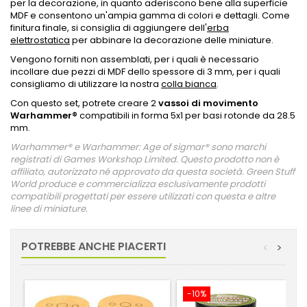
per la decorazione, in quanto aderiscono bene alla superficie
MDF e consentono un'ampia gamma di colori e dettagli. Come
finitura finale, si consiglia di aggiungere dell'
erba
elettrostatica
per abbinare la decorazione delle miniature.
Vengono forniti non assemblati, per i quali è necessario
incollare due pezzi di MDF dello spessore di 3 mm, per i quali
consigliamo di utilizzare la nostra
colla bianca
.
Con questo set, potrete creare 2
vassoi di movimento
Warhammer
®
compatibili in forma 5x1 per basi rotonde da 28.5
mm.
Warhammer® e Warhammer: Age of sigmar® sono marchi
registrati di Games Workshop Limited. Questo prodotto non è
affiliato, autorizzato né approvato da questa società. Green Stuff
World produce e commercializza esclusivamente prodotti
compatibili progettati per essere utilizzati con questa e altre
linee di miniature.
POTREBBE ANCHE PIACERTI
<
>
-10%