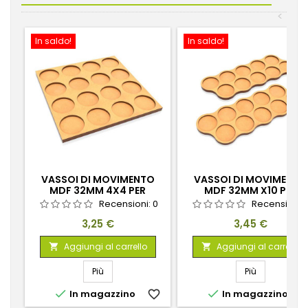
<
In saldo!
In saldo!
VASSOI DI MOVIMENTO
VASSOI DI MOVIMENTO
MDF 32MM 4X4 PER
MDF 32MM X10 PER
SCHERMAGLIATORI
SCHERMAGLIATORI
Recensioni:
0
Recensioni:
Prezzo
Prezzo
3,25 €
3,45 €
Aggiungi al carrello
Aggiungi al carrello


Più
Più


In magazzino
favorite_border
In magazzino
favorite_