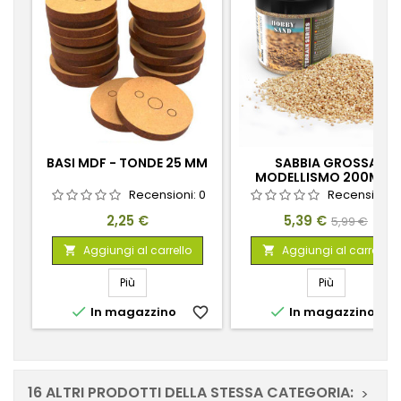
BASI MDF - TONDE 25 MM
SABBIA GROSSA
MODELLISMO 200ML -
NATURALE
Recensioni:
0
Recensioni:
Prezzo
Prezzo
Prezzo
2,25 €
5,39 €
5,99 €
base
Aggiungi al carrello
Aggiungi al carrello


Più
Più


In magazzino
favorite_border
In magazzino
favorite_
16 ALTRI PRODOTTI DELLA STESSA CATEGORIA:
>