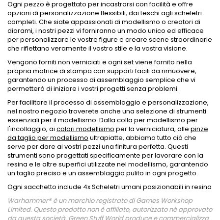
Ogni pezzo è progettato per incastrarsi con facilità e offre
opzioni di personalizzazione flessibili, dai teschi agli scheletri
completi. Che siate appassionati di modellismo o creatori di
diorami, i nostri pezzi vi forniranno un modo unico ed efficace
per personalizzare le vostre figure e creare scene straordinarie
che riflettano veramente il vostro stile e la vostra visione.
Vengono forniti non verniciati e ogni set viene fornito nella
propria matrice di stampa con supporti facili da rimuovere,
garantendo un processo di assemblaggio semplice che vi
permetterà di iniziare i vostri progetti senza problemi.
Per facilitare il processo di assemblaggio e personalizzazione,
nel nostro negozio troverete anche una selezione di strumenti
essenziali per il modellismo. Dalla
colla per modellismo
per
l'incollaggio, ai
colori modellismo
per la verniciatura, alle
pinze
da taglio per modellismo
ultrapiatte, abbiamo tutto ciò che
serve per dare ai vostri pezzi una finitura perfetta. Questi
strumenti sono progettati specificamente per lavorare con la
resina e le altre superfici utilizzate nel modellismo, garantendo
un taglio preciso e un assemblaggio pulito in ogni progetto.
Ogni sacchetto include 4x Scheletri umani posizionabili in resina
Warhammer® è un marchio registrato di Games Workshop
Limited. Questo prodotto non è affiliato, autorizzato né approvato
da questa società. Green Stuff World produce e commercializza