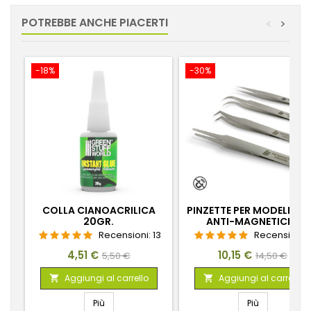
POTREBBE ANCHE PIACERTI
<
>
-18%
-30%
COLLA CIANOACRILICA
PINZETTE PER MODELLIS
20GR.
ANTI-MAGNETICHE
Recensioni:
13
Recensioni:
Prezzo
Prezzo
Prezzo
Prezzo
4,51 €
10,15 €
5,50 €
14,50 €
base
base
Aggiungi al carrello
Aggiungi al carrello


Più
Più