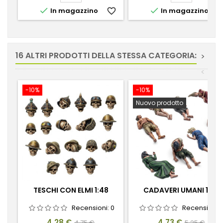


In magazzino
favorite_border
In magazzino
favorite_
16 ALTRI PRODOTTI DELLA STESSA CATEGORIA:
>
<
-10%
-10%
Nuovo prodotto
TESCHI CON ELMI 1:48
CADAVERI UMANI 1:48
Recensioni:
0
Recensioni:
Prezzo
Prezzo
Prezzo
Prezzo
4,28 €
4,73 €
4,75 €
5,25 €