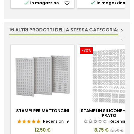


In magazzino
favorite_border
In magazzino
favorite_
16 ALTRI PRODOTTI DELLA STESSA CATEGORIA:
>
<
-30%
STAMPI PER MATTONCINI
STAMPI IN SILICONE - PA
PRATO
Recensioni:
9
Recensioni:
Prezzo
Prezzo
Prezzo
12,50 €
8,75 €
12,50 €