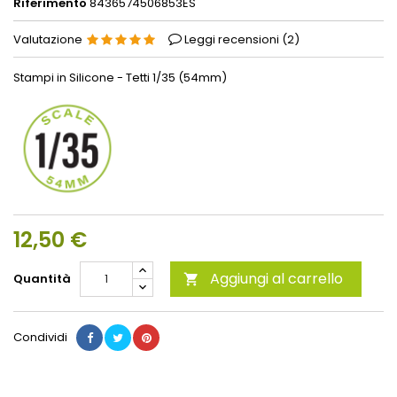
Riferimento
8436574506853ES
Valutazione
Leggi recensioni (
2
)
Stampi in Silicone - Tetti 1/35 (54mm)
12,50 €
Aggiungi al carrello
Quantità

Condividi