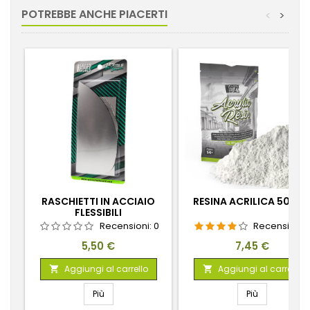
POTREBBE ANCHE PIACERTI
<
>
RASCHIETTI IN ACCIAIO
RESINA ACRILICA 500G
FLESSIBILI
Recensioni:
0
Recensioni:
Prezzo
Prezzo
5,50 €
7,45 €
Aggiungi al carrello
Aggiungi al carrello


Più
Più