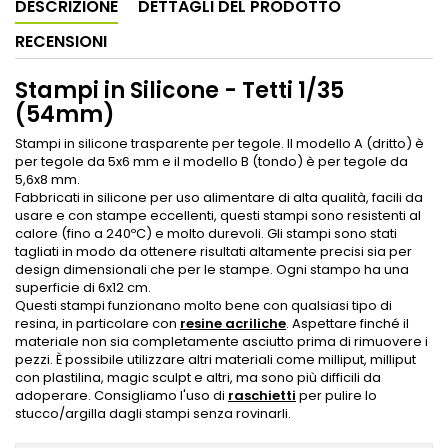
DESCRIZIONE
DETTAGLI DEL PRODOTTO
RECENSIONI
Stampi in Silicone - Tetti 1/35
(54mm)
Stampi in silicone trasparente per tegole.
Il modello A (dritto) è
per tegole da 5x6 mm e il modello B (tondo) è per tegole da
5,6x8 mm.
Fabbricati in silicone per uso alimentare di alta qualità, facili da
usare e con stampe eccellenti, questi stampi sono resistenti al
calore (fino a 240ºC) e molto durevoli. Gli stampi sono stati
tagliati in modo da ottenere risultati altamente precisi sia per
design dimensionali che per le stampe. Ogni stampo ha una
superficie di 6x12 cm.
Questi stampi funzionano molto bene con qualsiasi tipo di
resina, in particolare con
resine acriliche
. Aspettare finché il
materiale non sia completamente asciutto prima di rimuovere i
pezzi. È possibile utilizzare altri materiali come milliput, milliput
con plastilina, magic sculpt e altri, ma sono più difficili da
adoperare. Consigliamo l'uso di
raschietti
per pulire lo
stucco/argilla dagli stampi senza rovinarli.