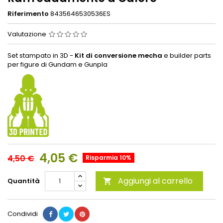
Riferimento
8435646530536ES
Valutazione
Set stampato in 3D -
Kit di conversione mecha
e builder parts
per figure di Gundam e Gunpla
4,05 €
4,50 €
Risparmia 10%
Aggiungi al carrello
Quantità

Condividi