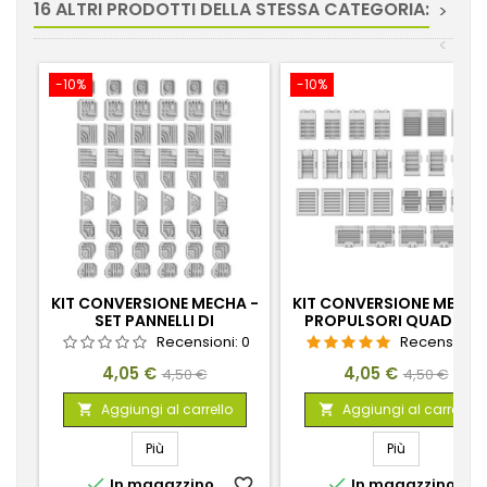
16 ALTRI PRODOTTI DELLA STESSA CATEGORIA:
>
<
-10%
-10%
KIT CONVERSIONE MECHA -
KIT CONVERSIONE MECHA
SET PANNELLI DI
PROPULSORI QUADRATI
CONTROLLO
Recensioni:
0
Recensioni:
Prezzo
Prezzo
Prezzo
Prezzo
4,05 €
4,05 €
4,50 €
4,50 €
base
base
Aggiungi al carrello
Aggiungi al carrello


Più
Più


In magazzino
favorite_border
In magazzino
favorite_