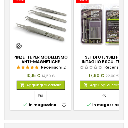
PINZETTE PER MODELLISMO
SET DI UTENSILI PER
ANTI-MAGNETICHE
INTAGLIO E SCULTURA
Recensioni:
2
Recensioni:
Prezzo
Prezzo
Prezzo
Prezzo
10,15 €
17,60 €
14,50 €
22,00 €
base
base
Aggiungi al carrello
Aggiungi al carrello


Più
Più


In magazzino
favorite_border
In magazzino
favorite_