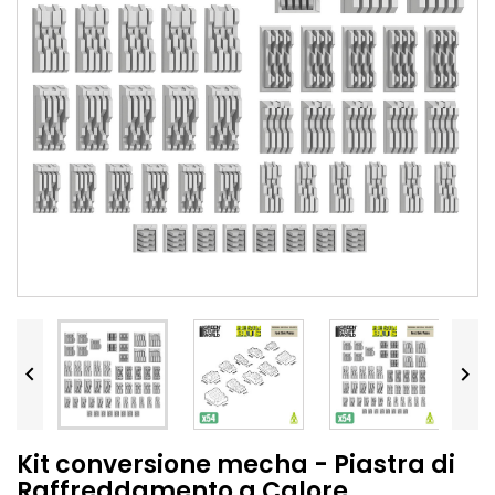


Kit conversione mecha - Piastra di
Raffreddamento a Calore