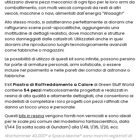
utilizzano diversi pezzi meccanici di ogni tipo per le loro armi da
combattimento, con molti veicoli composti da resti di altri
veicoli, macchine o navi, alimentati dall'energia “Waaagh!”
Allo stesso modo, si adatteranno perfettamente ai diorami che
raffigurano scene post-apocalittiche, aggiungendo una
moltitudine di dettagli realistici, dove macchinari e strutture
sono danneggiati dalle catastrofi. Utilizzateli anche in quei
diorami che riproducono luoghi tecnologicamente avanzati
come fabbriche o magazzini.
Le possibilità di utilizzo di questi kit sono infinite, possono persino
far parte di armature personali, armi sofisticate, o essere
incluse nel pavimento e nelle pareti dei corridoi di astronavi o
fabbriche.
Il kit
Piastra di Raffreddamento a Calore
di Green Stuff World
contiene
54 pezzi
meticolosamente progettati e realizzati in
resina di alta qualità e altamente dettagliati, che consentono ai
modellisti di completare i loro progetti con pezzi raffinati che
danno un tocco unico e personale.
Questi
bits in resina
vengono forniti non verniciati e sono ideali
per le scale più comuni del modellismo fantascientifico, dalla
1/144 (la solita scala di Gundam) alla 1/48, 1/35, 1/20, ecc.
Warhammer 40,000® e Space Marine® sono marchi registrati di