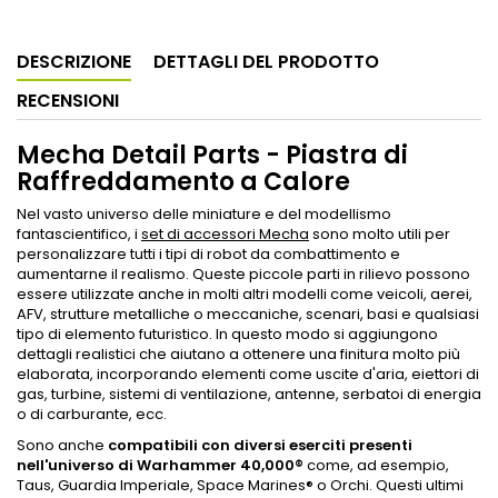
DESCRIZIONE
DETTAGLI DEL PRODOTTO
RECENSIONI
Mecha Detail Parts - Piastra di
Raffreddamento a Calore
Nel vasto universo delle miniature e del modellismo
fantascientifico, i
set di accessori Mecha
sono molto utili per
personalizzare tutti i tipi di robot da combattimento e
aumentarne il realismo. Queste piccole parti in rilievo possono
essere utilizzate anche in molti altri modelli come veicoli, aerei,
AFV, strutture metalliche o meccaniche, scenari, basi e qualsiasi
tipo di elemento futuristico. In questo modo si aggiungono
dettagli realistici che aiutano a ottenere una finitura molto più
elaborata, incorporando elementi come uscite d'aria, eiettori di
gas, turbine, sistemi di ventilazione, antenne, serbatoi di energia
o di carburante, ecc.
Sono anche
compatibili con diversi eserciti presenti
nell'universo di Warhammer 40,000®
come, ad esempio,
Taus, Guardia Imperiale, Space Marines® o Orchi. Questi ultimi