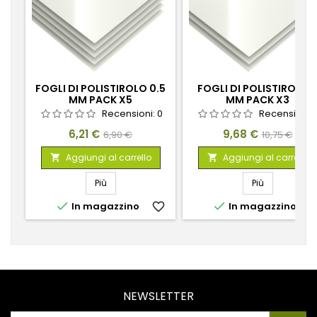
FOGLI DI POLISTIROLO 0.5
FOGLI DI POLISTIROLO 
MM PACK X5
MM PACK X3
Recensioni:
0
Recensioni:
Prezzo
Prezzo
Prezzo
Prezzo
6,21 €
9,68 €
6,90 €
10,75 €
base
base
Aggiungi al carrello
Aggiungi al carrello


Più
Più


In magazzino
favorite_border
In magazzino
favorite_
NEWSLETTER