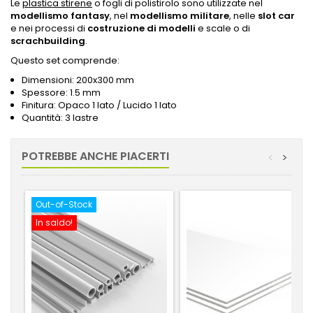
Le
plastica stirene
o fogli di polistirolo sono utilizzate nel
modellismo fantasy
, nel
modellismo militare
, nelle
slot car
e nei processi di
costruzione di modelli
e scale o di
scrachbuilding
.
Questo set comprende:
Dimensioni: 200x300 mm
Spessore: 1.5 mm
Finitura: Opaco 1 lato / Lucido 1 lato
Quantità: 3 lastre
POTREBBE ANCHE PIACERTI
<
>
Out-of-Stock
In saldo!