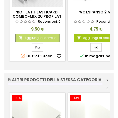
PROFILATI PLASTICARD -
PVC ESPANSO 2 MM
COMBO-MIX 20 PROFILATI
Recensioni:
0
Recensioni:
Prezzo
Prezzo
9,50 €
4,75 €
Aggiungi al carrello
Aggiungi al carrello


Più
Più


Out-of-Stock
favorite_border
In magazzino
favorite_
5 ALTRI PRODOTTI DELLA STESSA CATEGORIA:
>
<
-10%
-10%