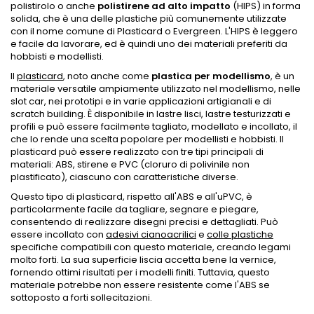
polistirolo o anche
polistirene ad alto impatto
(HIPS) in forma
solida, che è una delle plastiche più comunemente utilizzate
con il nome comune di Plasticard o Evergreen. L'HIPS è leggero
e facile da lavorare, ed è quindi uno dei materiali preferiti da
hobbisti e modellisti.
Il
plasticard
, noto anche come
plastica per modellismo
, è un
materiale versatile ampiamente utilizzato nel modellismo, nelle
slot car, nei prototipi e in varie applicazioni artigianali e di
scratch building. È disponibile in lastre lisci, lastre testurizzati e
profili e può essere facilmente tagliato, modellato e incollato, il
che lo rende una scelta popolare per modellisti e hobbisti. Il
plasticard può essere realizzato con tre tipi principali di
materiali: ABS, stirene e PVC (cloruro di polivinile non
plastificato), ciascuno con caratteristiche diverse.
Questo tipo di plasticard, rispetto all'ABS e all'uPVC, è
particolarmente facile da tagliare, segnare e piegare,
consentendo di realizzare disegni precisi e dettagliati. Può
essere incollato con
adesivi cianoacrilici
e
colle plastiche
specifiche compatibili con questo materiale, creando legami
molto forti. La sua superficie liscia accetta bene la vernice,
fornendo ottimi risultati per i modelli finiti. Tuttavia, questo
materiale potrebbe non essere resistente come l'ABS se
sottoposto a forti sollecitazioni.