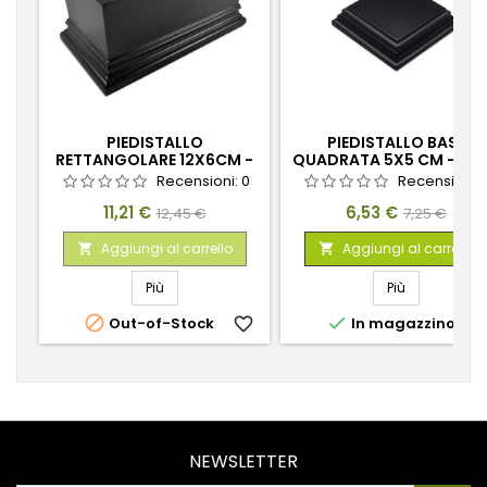
PIEDISTALLO
PIEDISTALLO BASE
RETTANGOLARE 12X6CM -
QUADRATA 5X5 CM - NE
NERO
Recensioni:
0
Recensioni:
Prezzo
Prezzo
Prezzo
Prezzo
11,21 €
6,53 €
12,45 €
7,25 €
base
base
Aggiungi al carrello
Aggiungi al carrello


Più
Più


Out-of-Stock
favorite_border
In magazzino
favorite_
NEWSLETTER