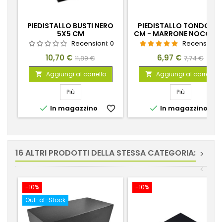
PIEDISTALLO BUSTI NERO
PIEDISTALLO TONDO 4,
5X5 CM
CM - MARRONE NOCCIO
Recensioni:
0
Recensioni:
Prezzo
Prezzo
Prezzo
Prezzo
10,70 €
6,97 €
11,89 €
7,74 €
base
base
Aggiungi al carrello
Aggiungi al carrello


Più
Più


In magazzino
favorite_border
In magazzino
favorite_
16 ALTRI PRODOTTI DELLA STESSA CATEGORIA:
>
<
-10%
-10%
Out-of-Stock