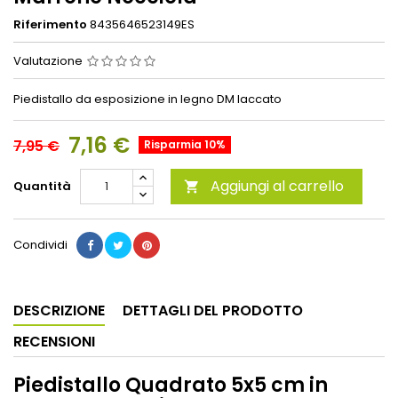
Riferimento
8435646523149ES
Valutazione
Piedistallo da esposizione in legno DM laccato
7,16 €
7,95 €
Risparmia 10%
Aggiungi al carrello
Quantità

Condividi
DESCRIZIONE
DETTAGLI DEL PRODOTTO
RECENSIONI
Piedistallo Quadrato 5x5 cm in