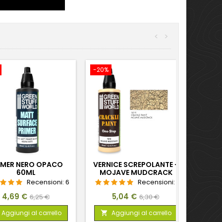
<
>
-20%
IMER NERO OPACO
VERNICE SCREPOLANTE -
60ML
MOJAVE MUDCRACK
60ML
Recensioni:
6
Recensioni:
1
Prezzo
Prezzo
Prezzo
Prezzo
4,69 €
5,04 €
6,25 €
6,30 €
base
base
Aggiungi al carrello
Aggiungi al carrello
