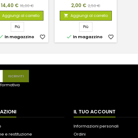
Prezzo
Prezzo
Prezzo
Prezzo
14,40 €
2,00 €
16,00 €
2,50 €
base
base
Aggiungi al carrello
Aggiungi al carrello

Più
Più


In magazzino
favorite_border
In magazzino
favorite_border
informativa
AZIONI
IL TUO ACCOUNT
o
Informazioni personali
e e restituzione
Ordini