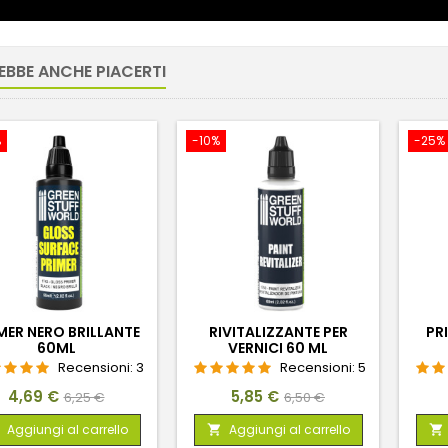
EBBE ANCHE PIACERTI
%
-10%
-25%
MER NERO BRILLANTE
RIVITALIZZANTE PER
PR
60ML
VERNICI 60 ML
Recensioni:
3
Recensioni:
5
Prezzo
Prezzo
Prezzo
Prezzo
4,69 €
5,85 €
6,25 €
6,50 €
base
base
Aggiungi al carrello
Aggiungi al carrello

