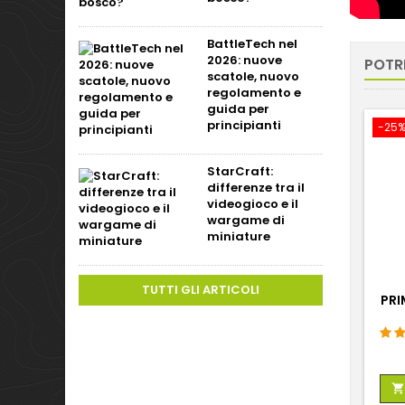
BattleTech nel
2026: nuove
POTR
scatole, nuovo
regolamento e
guida per
principianti
-25
StarCraft:
differenze tra il
videogioco e il
wargame di
miniature
TUTTI GLI ARTICOLI
PRI
