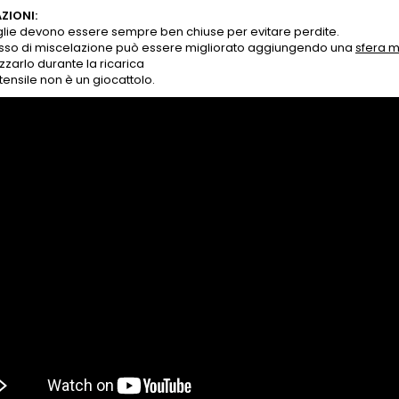
ZIONI:
iglie devono essere sempre ben chiuse per evitare perdite.
cesso di miscelazione può essere migliorato aggiungendo una
sfera m
izzarlo durante la ricarica
tensile non è un giocattolo.