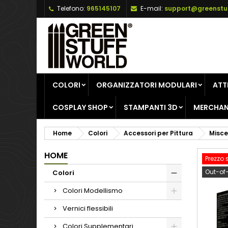
Telefono:
965145107
E-mail:
support@greenstu
A
C
A
add_circle_outline
De
No
dei
COLORI
ORGANIZZATORI MODULARI
ATT
COSPLAY SHOP
STAMPANTI 3D
MERCHAN
Home
Colori
Accessori per Pittura
Misce
HOME
Prezzo 
Out-of
Colori
Colori Modellismo
Vernici flessibili
Colori Supplementari