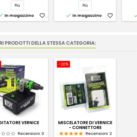
Più
Più


In magazzino
favorite_border
In magazzino
favorite_border
RI PRODOTTI DELLA STESSA CATEGORIA:
-20%
GITATORE VERNICE
MISCELATORE DI VERNICE
- CONNETTORE
Recensioni:
0
Recensioni:
2