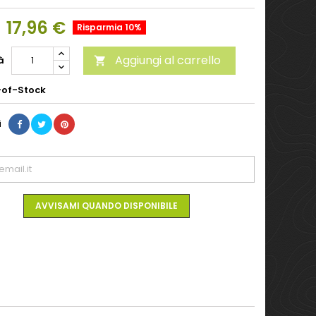
17,96 €
Risparmia 10%
Aggiungi al carrello
à

of-Stock
i
AVVISAMI QUANDO DISPONIBILE