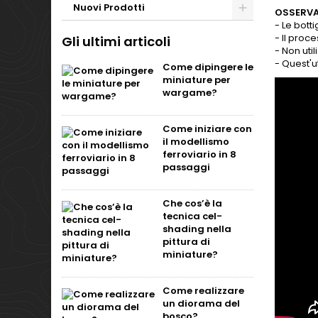
Nuovi Prodotti
OSSERVA
- Le bott
- Il pro
Gli ultimi articoli
- Non util
- Quest'u
Come dipingere le
miniature per
wargame?
Come iniziare con
il modellismo
ferroviario in 8
passaggi
Che cos’è la
tecnica cel-
shading nella
pittura di
miniature?
Come realizzare
un diorama del
bosco?