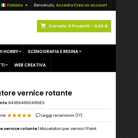

Italiano
Benvenuto,
Accedi
o
Crea un account
×
×
×
shopping_cart
Carrello:
0
Prodotti - 0,00 €
sta
I HOBBY
SCENOGRAFIA E RESINA
i
TI
WEB CREATIVA
i
tore vernice rotante
ento
8435646504155ES
one
Leggi recensioni (
17
)
e vernice rotante
| Miscelatori per vernici | Paint