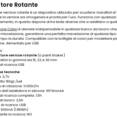
tore Rotante
ore vernice rotante è un dispositivo utilizzato per scuotere i barattoli 
la vernice sia omogenea e pronta per l'uso. Funziona con qualsiasi 
iamento, in quanto dispone di tre teste diverse che si adattano a qua
tore Colori
è utensile indispensabile in qualsiasi banco da lavoro che
 miscelazione, garantisce una perfetta miscelazione di qualsiasi tipo 
mpo la durata. Compatibile con le bottiglie di colori per modellare
ne. Alimentato per USB.
o:
tore vernice rotante
(o paint shaker)
tatori in gomma da 15, 22 e 30 mm
 di ricarica USB
he tecniche
: 3,7V
tto 160gr./set
à di rotazione: 11.000r/m
 dell'adattatore in silicone: 55ºshoreA
i ricarica completa: 1,5h
i lavoro: 2,5h
di ricarica: USB
a 500mA (1.85Wh)
ante la ricarica: NO