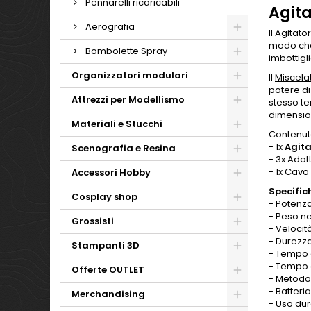
Pennarelli ricaricabili
Agita
Aerografia
Il Agitat
modo che 
Bombolette Spray
imbottigl
Organizzatori modulari
Il
Miscela
potere di
Attrezzi per Modellismo
stesso te
dimensio
Materiali e Stucchi
Contenut
- 1x
Agita
Scenografia e Resina
- 3x Adat
- 1x Cavo
Accessori Hobby
Specific
Cosplay shop
- Potenza
- Peso ne
Grossisti
- Velocit
- Durezza
Stampanti 3D
- Tempo d
- Tempo d
Offerte OUTLET
- Metodo 
- Batteri
Merchandising
- Uso dur