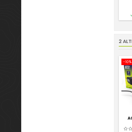
2 ALT
-10%
A