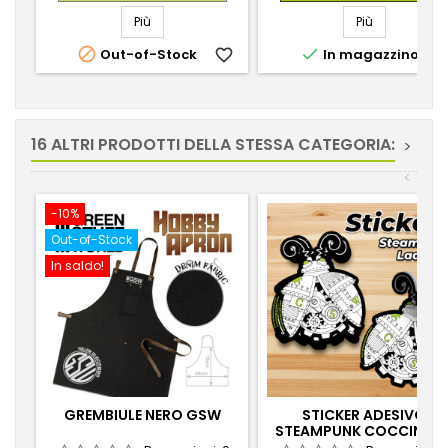
Più
Più


Out-of-Stock
favorite_border
In magazzino
favorite_
16 ALTRI PRODOTTI DELLA STESSA CATEGORIA:
>
<
-10%
Out-of-Stock
In saldo!
GREMBIULE NERO GSW
STICKER ADESIVO
STEAMPUNK COCCINELL
GSW