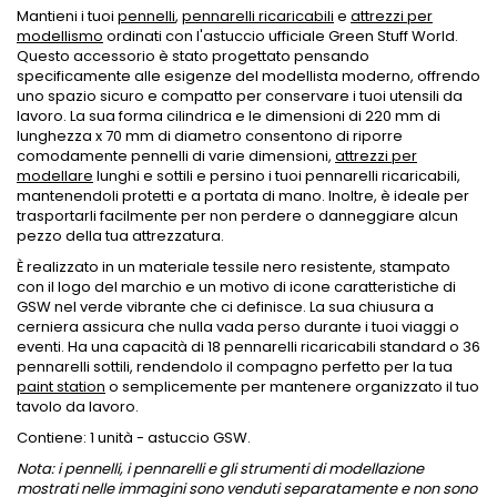
Mantieni i tuoi
pennelli
,
pennarelli ricaricabili
e
attrezzi per
modellismo
ordinati con l'astuccio ufficiale Green Stuff World.
Questo accessorio è stato progettato pensando
specificamente alle esigenze del modellista moderno, offrendo
uno spazio sicuro e compatto per conservare i tuoi utensili da
lavoro. La sua forma cilindrica e le dimensioni di 220 mm di
lunghezza x 70 mm di diametro consentono di riporre
comodamente pennelli di varie dimensioni,
attrezzi per
modellare
lunghi e sottili e persino i tuoi pennarelli ricaricabili,
mantenendoli protetti e a portata di mano. Inoltre, è ideale per
trasportarli facilmente per non perdere o danneggiare alcun
pezzo della tua attrezzatura.
È realizzato in un materiale tessile nero resistente, stampato
con il logo del marchio e un motivo di icone caratteristiche di
GSW nel verde vibrante che ci definisce. La sua chiusura a
cerniera assicura che nulla vada perso durante i tuoi viaggi o
eventi. Ha una capacità di 18 pennarelli ricaricabili standard o 36
pennarelli sottili, rendendolo il compagno perfetto per la tua
paint station
o semplicemente per mantenere organizzato il tuo
tavolo da lavoro.
Contiene: 1 unità - astuccio GSW.
Nota: i pennelli, i pennarelli e gli strumenti di modellazione
mostrati nelle immagini sono venduti separatamente e non sono