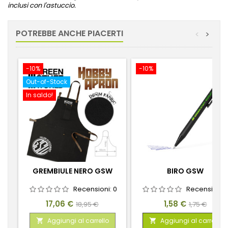
inclusi con l'astuccio.
POTREBBE ANCHE PIACERTI
<
>
-10%
-10%
Out-of-Stock
In saldo!
GREMBIULE NERO GSW
BIRO GSW
Recensioni:
0
Recensioni:
Prezzo
Prezzo
Prezzo
Prezzo
17,06 €
1,58 €
18,95 €
1,75 €
base
base
Aggiungi al carrello
Aggiungi al carrello

