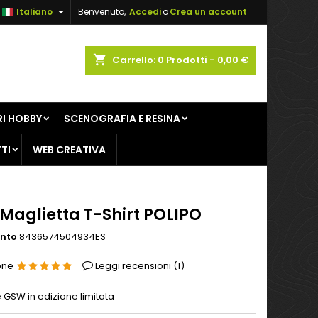

Italiano
Benvenuto,
Accedi
o
Crea un account
×
×
×
shopping_cart
Carrello:
0
Prodotti - 0,00 €
sta
I HOBBY
SCENOGRAFIA E RESINA
i
TI
WEB CREATIVA
i
Maglietta T-Shirt POLIPO
ento
8436574504934ES
one
Leggi recensioni (
1
)
 GSW in edizione limitata