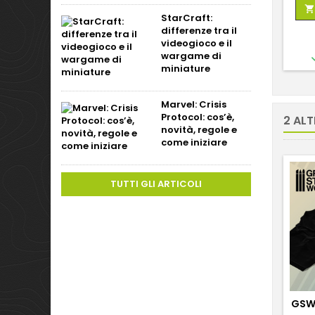

StarCraft:
differenze tra il
videogioco e il
wargame di
miniature
Marvel: Crisis
Protocol: cos’è,
2 ALT
novità, regole e
come iniziare
TUTTI GLI ARTICOLI
GSW