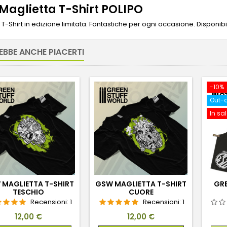
Maglietta T-Shirt POLIPO
 T-Shirt in edizione limitata. Fantastiche per ogni occasione. Disponibil
EBBE ANCHE PIACERTI
-10%
Out-o
In sa
 MAGLIETTA T-SHIRT
GSW MAGLIETTA T-SHIRT
GRE
TESCHIO
CUORE
Recensioni:
1
Recensioni:
1
Prezzo
Prezzo
12,00 €
12,00 €