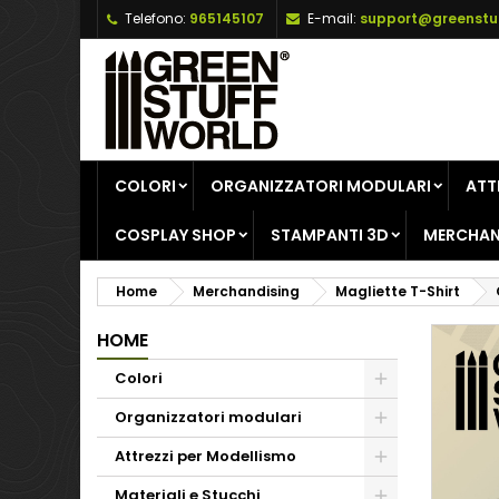
Telefono:
965145107
E-mail:
support@greenstu
A
C
A
add_circle_outline
De
No
dei
COLORI
ORGANIZZATORI MODULARI
ATT
COSPLAY SHOP
STAMPANTI 3D
MERCHAN
Home
Merchandising
Magliette T-Shirt
HOME
Colori
Organizzatori modulari
Attrezzi per Modellismo
Materiali e Stucchi