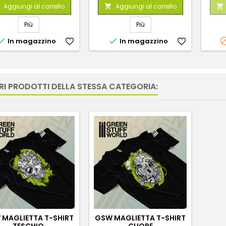
Aggiungi al carrello
Aggiungi al carrello


Più
Più


In magazzino
favorite_border
In magazzino
favorite_border
RI PRODOTTI DELLA STESSA CATEGORIA:
 MAGLIETTA T-SHIRT
GSW MAGLIETTA T-SHIRT