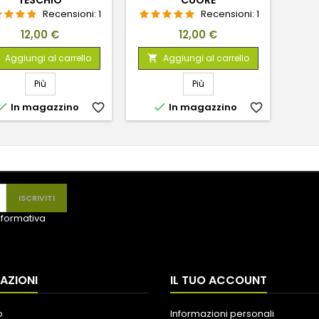
TESCHIO
CUORE
Recensioni:
1
Recensioni:
1
Prezzo
Prezzo
12,00 €
12,00 €
Aggiungi al carrello
Aggiungi al carrello

Più
Più


In magazzino
favorite_border
In magazzino
favorite_border
informativa
AZIONI
IL TUO ACCOUNT
o
Informazioni personali