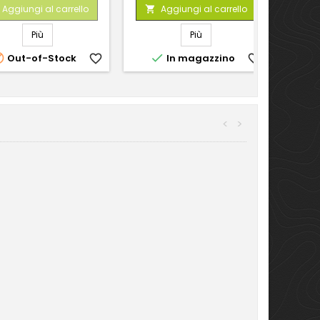
base
base
Aggiungi al carrello
Aggiungi al carrello

Più
Più


Out-of-Stock
favorite_border
In magazzino
favorite_border
<
>