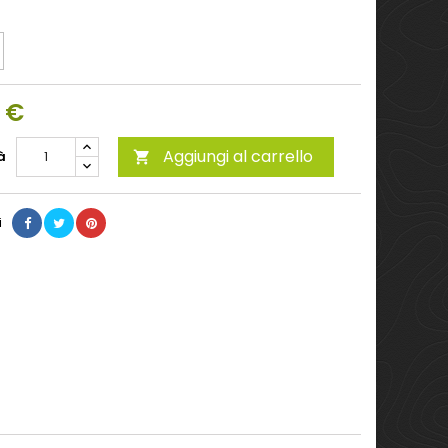
0 €
Aggiungi al carrello
à

i