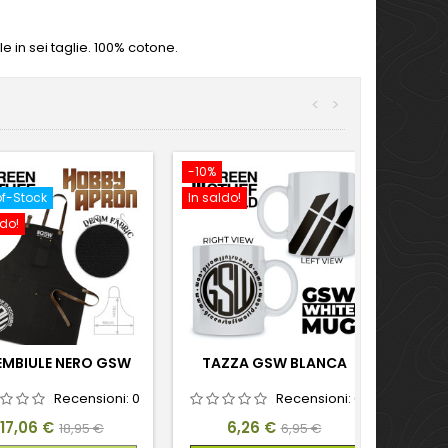
e in sei taglie. 100% cotone.
<
>
-10%
f-Stock
In saldo!
ldo!
MBIULE NERO GSW
TAZZA GSW BLANCA
Recensioni:
0
Recensioni:
0
Prezzo
Prezzo
Prezzo
Prezzo
17,06 €
6,26 €
18,95 €
6,95 €