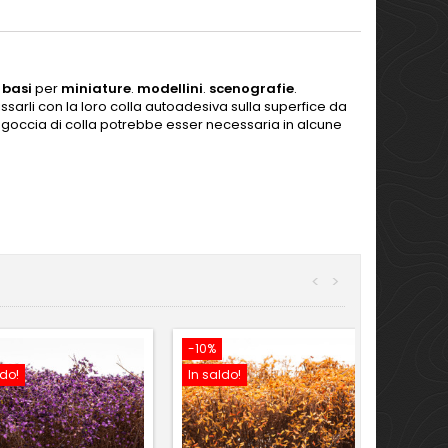
e
basi
per
miniature
.
modellini
.
scenografie
.
issarli con la loro colla autoadesiva sulla superfice da
goccia di colla potrebbe esser necessaria in alcune
<
>
-10%
ldo!
In saldo!