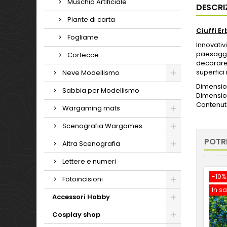
Muschio Artificiale
DESCRI
Piante di carta
Ciuffi E
Fogliame
Innovativ
paesaggi.
Cortecce
decorare.
superfici
Neve Modellismo
Dimension
Sabbia per Modellismo
Dimensio
Contenuto
Wargaming mats
Scenografia Wargames
POTR
Altra Scenografia
Lettere e numeri
-10%
Fotoincisioni
In sa
Accessori Hobby
Cosplay shop