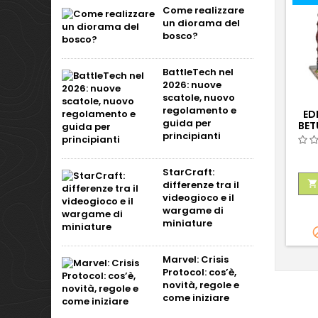
Come realizzare
un diorama del
bosco?
BattleTech nel
2026: nuove
scatole, nuovo
regolamento e
ED
guida per
BET
principianti
StarCraft:

differenze tra il
videogioco e il
wargame di
miniature
Marvel: Crisis
Protocol: cos’è,
novità, regole e
come iniziare