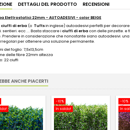
ZIONE
DETTAGLI DEL PRODOTTO
RECENSIONI
rba Elettrostatici 22mm - AUTOADESIVI - color BEIGE
i
ciuffi di erba
(o
Tufts
in inglese) autoadesivi perfetti per decorar
 sentieri. ecc .... Basta staccare i
ciuffi di erba
con delle pinzette. e f
 Prendere in considerazione che nonostante siano autoadesivi. una 
 irregolari per ottenere una soluzione permanente.
i del foglio: 7,5x13,5cm
ne delle fibre 22mm altezza
: 22 ciuffi
EBBE ANCHE PIACERTI
-10%
-10%
ldo!
In saldo!
In sa