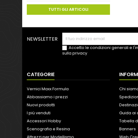
TUTTI GLI ARTICOLI
NEWSLETTER
Accetto le condizioni generali e l'
sulla privacy
CATEGORIE
INFORM
Vernici Maxx Formula
Chi siam
Abbassiamo i prezzi
Spedizion
Nuovi prodotti
Destinazi
I più venduti
Guida ai 
Accessori Hobby
Tabella d
Scenografia e Resina
Banners
Attrezzi per Modellismo
Web Crea