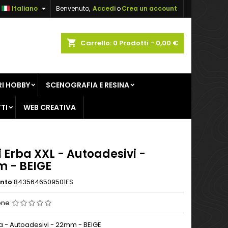

Italiano
Benvenuto,
Accedi
o
Crea un account
×
×
×
shopping_cart
Carrello:
0
Prodotti - 0,00 €
sta
I HOBBY
SCENOGRAFIA E RESINA
i
TI
WEB CREATIVA
i
i Erba XXL - Autoadesivi -
 - BEIGE
ento
8435646509501ES
one
ba - Autoadesivi - 22mm - BEIGE