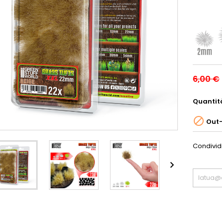
6,00 €
Quantit

Out-
Condivid
