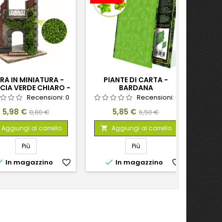
RA IN MINIATURA -
PIANTE DI CARTA -
ARBUS
CIA VERDE CHIARO -
BARDANA
PICCOLE
Recensioni:
0
Recensioni:
0
Prezzo
Prezzo
Prezzo
Prezzo
5,98 €
5,85 €
8,80 €
6,50 €
base
base
Aggiungi al carrello
Aggiungi al carrello


Più
Più


In magazzino
favorite_border
In magazzino
favorite_border