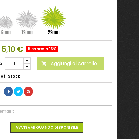
5,10 €
Risparmia 15%
Aggiungi al carrello
à

of-Stock
i
AVVISAMI QUANDO DISPONIBILE