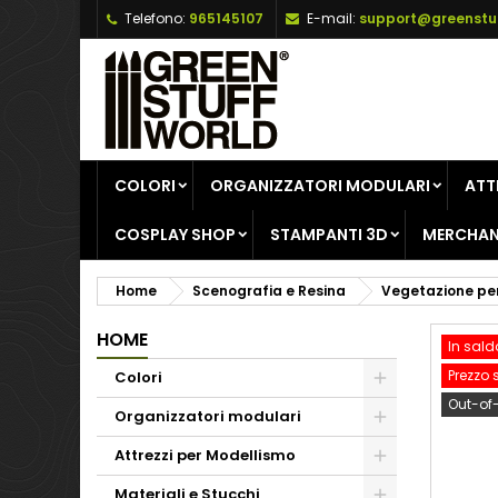
Telefono:
965145107
E-mail:
support@greenstu
A
C
A
add_circle_outline
De
No
dei
COLORI
ORGANIZZATORI MODULARI
ATT
COSPLAY SHOP
STAMPANTI 3D
MERCHAN
Home
Scenografia e Resina
Vegetazione pe
HOME
In sald
Prezzo 
Colori
Out-of
Organizzatori modulari
Attrezzi per Modellismo
Materiali e Stucchi