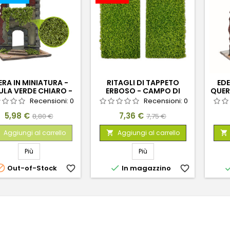
ERA IN MINIATURA -
RITAGLI DI TAPPETO
EDE
ULA VERDE CHIARO -
ERBOSO - CAMPO DI
QUER
PICCOLO
FLORI GIALLI
Recensioni:
0
Recensioni:
0
Prezzo
Prezzo
Prezzo
Prezzo
5,98 €
7,36 €
8,80 €
7,75 €
base
base
Aggiungi al carrello
Aggiungi al carrello


Più
Più


Out-of-Stock
favorite_border
In magazzino
favorite_border