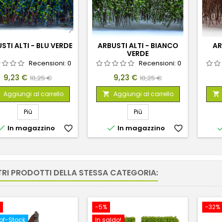
STI ALTI - BLU VERDE
ARBUSTI ALTI - BIANCO
AR
VERDE
Recensioni:
0
Recensioni:
0
Prezzo
Prezzo
Prezzo
Prezzo
9,23 €
9,23 €
10,25 €
10,25 €
base
base
Aggiungi al carrello
Aggiungi al carrello


Più
Più


In magazzino
favorite_border
In magazzino
favorite_border
TRI PRODOTTI DELLA STESSA CATEGORIA:
-5%
-32%
of-Stock
In saldo!