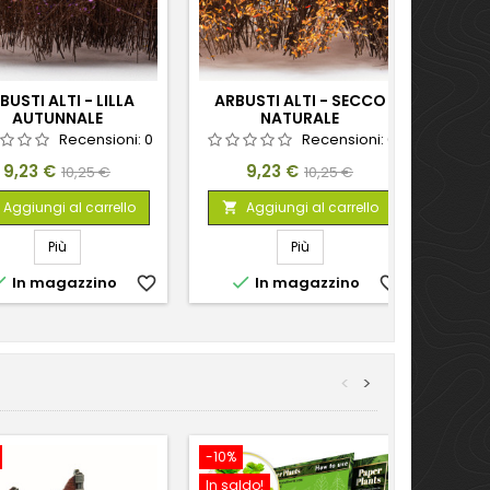
BUSTI ALTI - LILLA
ARBUSTI ALTI - SECCO
AUTUNNALE
NATURALE
Recensioni:
0
Recensioni:
0
Prezzo
Prezzo
Prezzo
Prezzo
9,23 €
9,23 €
10,25 €
10,25 €
base
base
Aggiungi al carrello
Aggiungi al carrello

Più
Più


In magazzino
favorite_border
In magazzino
favorite_border
<
>
-10%
-10%
In saldo!
In sal