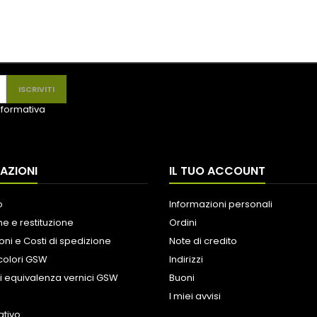
informativa
AZIONI
IL TUO ACCOUNT
o
Informazioni personali
e e restituzione
Ordini
oni e Costi di spedizione
Note di credito
colori GSW
Indirizzi
i equivalenza vernici GSW
Buoni
I miei avvisi
tivo