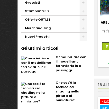
Grossisti
Stampanti 3D
Offerte OUTLET
ARBU
Merchandising
Nuovi Prodotti

Gli ultimi articoli
Come iniziare con
il modellismo
ferroviario in 8
passaggi
Che cos’è la
16 AL
tecnica cel-
shading nella
pittura di
miniature?
-32%
Out-